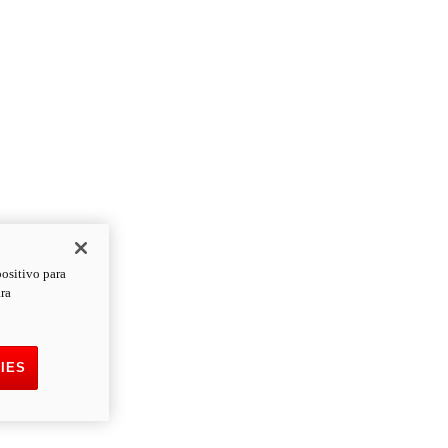
positivo para
ara
IES