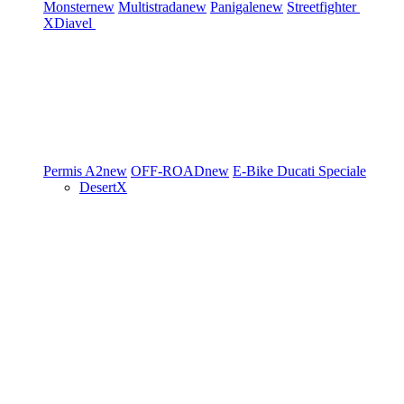
Monster
new
Multistrada
new
Panigale
new
Streetfighter
XDiavel
Permis A2
new
OFF-ROAD
new
E-Bike
Ducati Speciale
DesertX