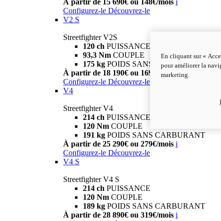
À partir de 15 690€ ou 148€/mois
i
Configurez-le
Découvrez-le
V2 S
Streetfighter V2S
120 ch
PUISSANCE
93,3 Nm
COUPLE
En cliquant sur « Acce
175 kg
POIDS SANS CARBURANT
pour améliorer la navig
À partir de 18 190€ ou 169€/mois
i
marketing.
Configurez-le
Découvrez-le
V4
Streetfighter V4
214 ch
PUISSANCE
120 Nm
COUPLE
191 kg
POIDS SANS CARBURANT
À partir de 25 290€ ou 279€/mois
i
Configurez-le
Découvrez-le
V4 S
Streetfighter V4 S
214 ch
PUISSANCE
120 Nm
COUPLE
189 kg
POIDS SANS CARBURANT
À partir de 28 890€ ou 319€/mois
i