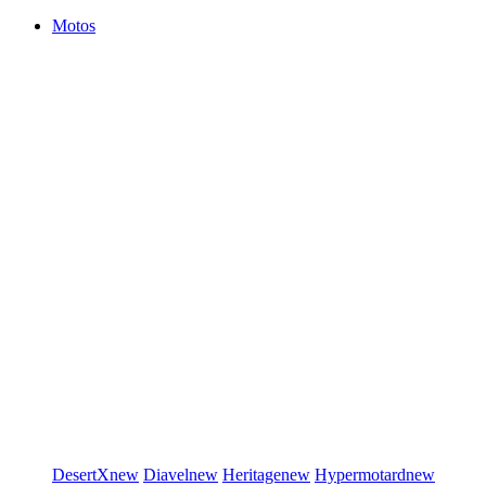
Motos
DesertX
new
Diavel
new
Heritage
new
Hypermotard
new