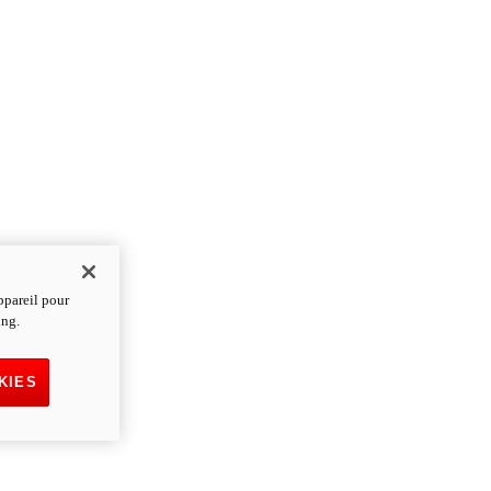
ppareil pour
ing.
KIES