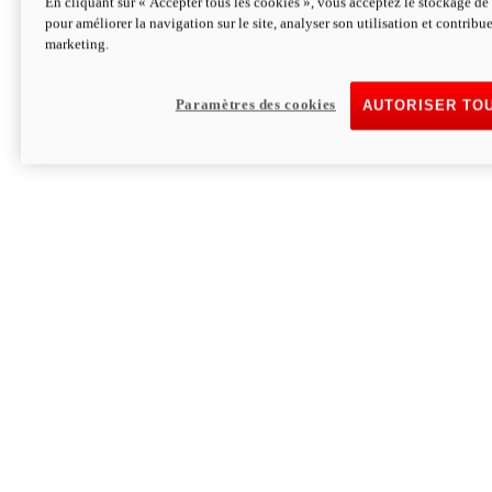
En cliquant sur « Accepter tous les cookies », vous acceptez le stockage de 
pour améliorer la navigation sur le site, analyser son utilisation et contribue
Hypermotard V2 SP 100
marketing.
120,4cv
Puissance
94 Nm
Couple
177 kg
Poids sans carburant
Paramètres des cookies
AUTORISER TO
Découvrez-le
Monster