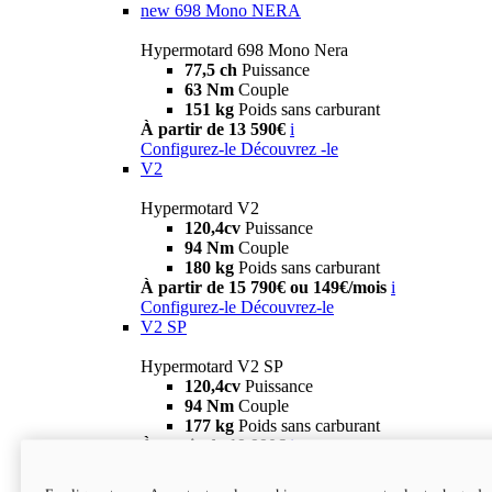
new
698 Mono NERA
Hypermotard 698 Mono Nera
77,5 ch
Puissance
63 Nm
Couple
151 kg
Poids sans carburant
À partir de 13 590€
i
Configurez-le
Découvrez -le
V2
Hypermotard V2
120,4cv
Puissance
94 Nm
Couple
180 kg
Poids sans carburant
À partir de 15 790€ ou 149€/mois
i
Configurez-le
Découvrez-le
V2 SP
Hypermotard V2 SP
120,4cv
Puissance
94 Nm
Couple
177 kg
Poids sans carburant
À partir de 19 990€
i
Configurez-le
Découvrez-le
new
V2 SP 100