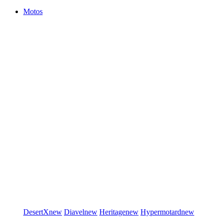
Motos
DesertX
new
Diavel
new
Heritage
new
Hypermotard
new