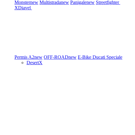
Monster
new
Multistrada
new
Panigale
new
Streetfighter
XDiavel
Permis A2
new
OFF-ROAD
new
E-Bike
Ducati Speciale
DesertX