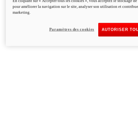
En cliquant sur « Accepter tous les cookies », vous acceptez le stockage de 
pour améliorer la navigation sur le site, analyser son utilisation et contribue
Hypermotard V2 SP 100
marketing.
120,4 ch
Puissance
94 Nm
Couple
177 kg
Poids sans carburant
Paramètres des cookies
AUTORISER TO
Découvrez-le
Monster