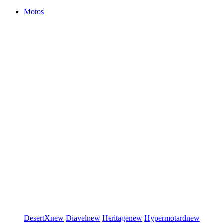
Motos
DesertX
new
Diavel
new
Heritage
new
Hypermotard
new