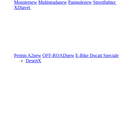
Monster
new
Multistrada
new
Panigale
new
Streetfighter
XDiavel
Permis A2
new
OFF-ROAD
new
E-Bike
Ducati Speciale
DesertX