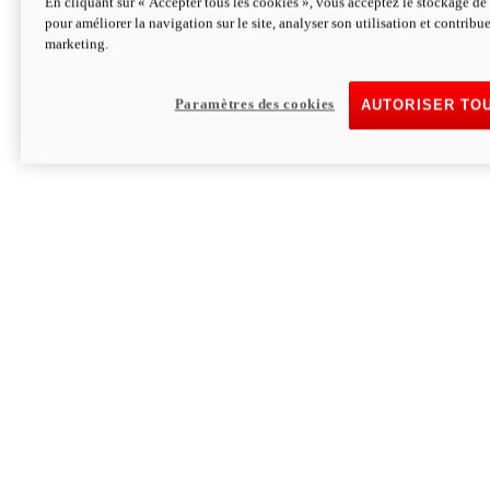
En cliquant sur « Accepter tous les cookies », vous acceptez le stockage de 
pour améliorer la navigation sur le site, analyser son utilisation et contribue
Hypermotard V2 SP 100
marketing.
120,4 ch
Puissance
94 Nm
Couple
177 kg
Poids sans carburant
Paramètres des cookies
AUTORISER TO
Découvrez-le
Monster