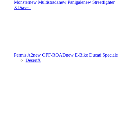
Monster
new
Multistrada
new
Panigale
new
Streetfighter
XDiavel
Permis A2
new
OFF-ROAD
new
E-Bike
Ducati Speciale
DesertX