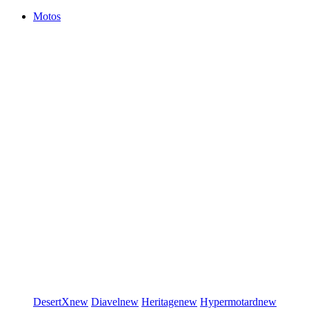
Motos
DesertX
new
Diavel
new
Heritage
new
Hypermotard
new