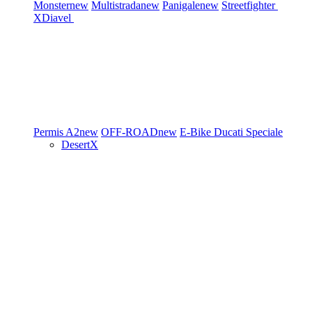
Monster
new
Multistrada
new
Panigale
new
Streetfighter
XDiavel
Permis A2
new
OFF-ROAD
new
E-Bike
Ducati Speciale
DesertX