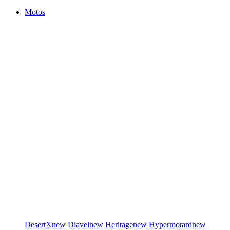
Motos
DesertX
new
Diavel
new
Heritage
new
Hypermotard
new