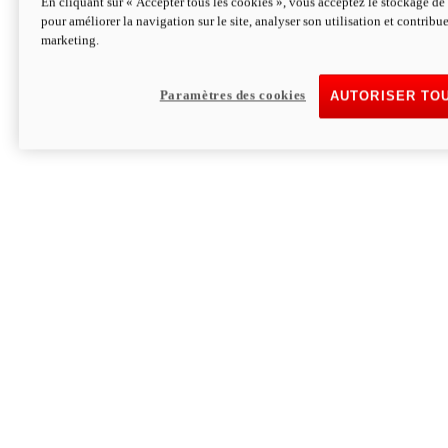
En cliquant sur « Accepter tous les cookies », vous acceptez le stockage de 
pour améliorer la navigation sur le site, analyser son utilisation et contribue
Hypermotard V2 SP 100
marketing.
120,4 ch
Puissance
94 Nm
Couple
177 kg
Poids sans carburant
Paramètres des cookies
AUTORISER TO
Découvrez-le
Monster