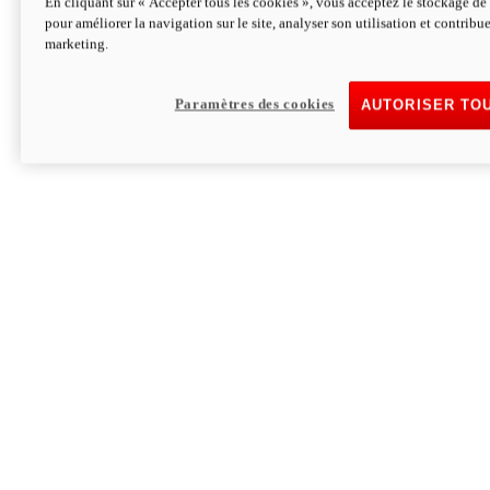
En cliquant sur « Accepter tous les cookies », vous acceptez le stockage de 
pour améliorer la navigation sur le site, analyser son utilisation et contribue
Hypermotard V2 SP 100
marketing.
120,4 ch
Puissance
94 Nm
Couple
177 kg
Poids sans carburant
Paramètres des cookies
AUTORISER TO
Découvrez-le
Monster