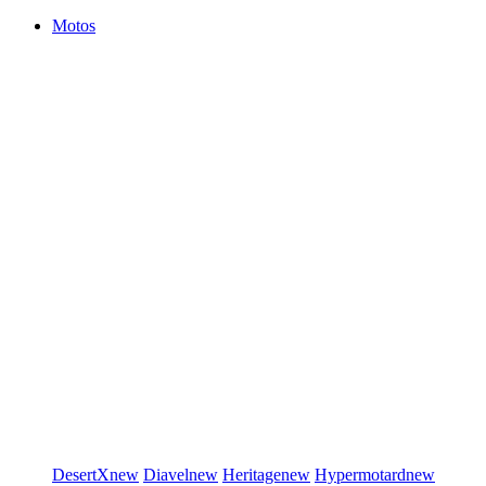
Motos
DesertX
new
Diavel
new
Heritage
new
Hypermotard
new