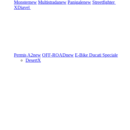
Monster
new
Multistrada
new
Panigale
new
Streetfighter
XDiavel
Permis A2
new
OFF-ROAD
new
E-Bike
Ducati Speciale
DesertX