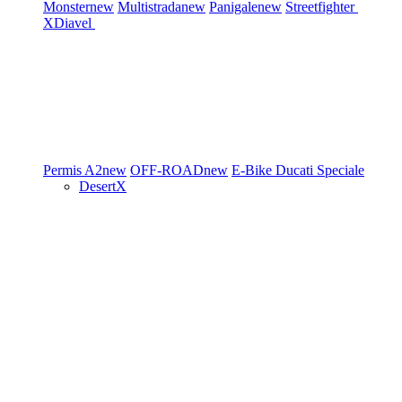
Monster
new
Multistrada
new
Panigale
new
Streetfighter
XDiavel
Permis A2
new
OFF-ROAD
new
E-Bike
Ducati Speciale
DesertX