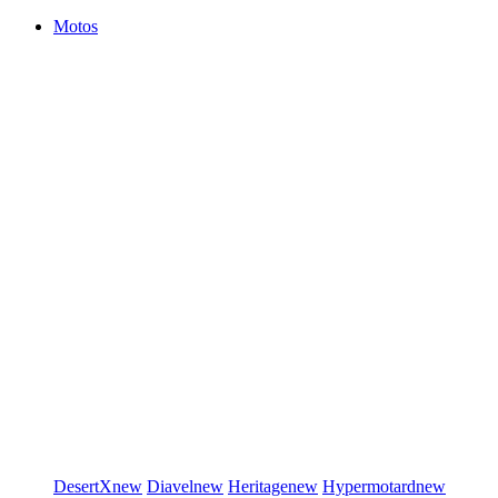
Motos
DesertX
new
Diavel
new
Heritage
new
Hypermotard
new