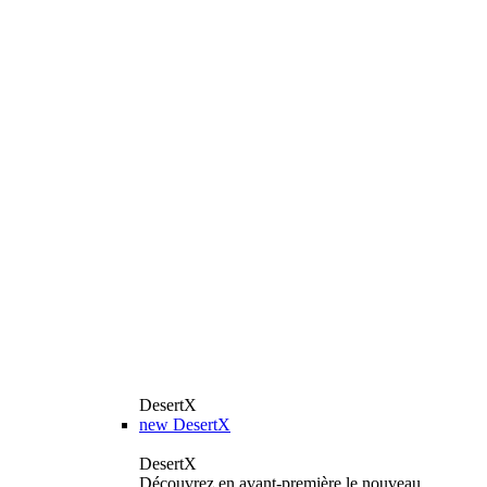
DesertX
new
DesertX
DesertX
Découvrez en avant-première le nouveau