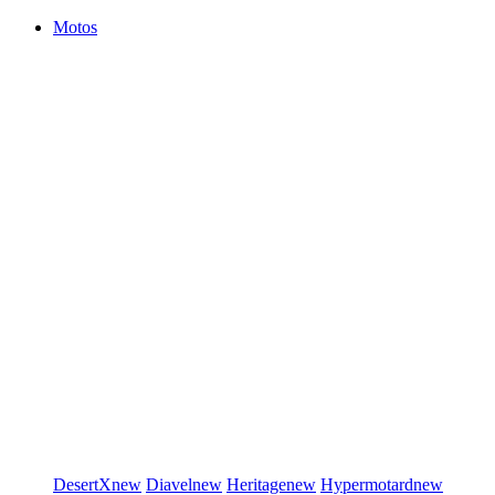
Motos
DesertX
new
Diavel
new
Heritage
new
Hypermotard
new