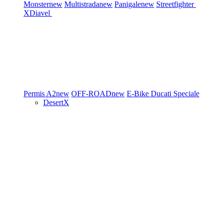
Monster
new
Multistrada
new
Panigale
new
Streetfighter
XDiavel
Permis A2
new
OFF-ROAD
new
E-Bike
Ducati Speciale
DesertX