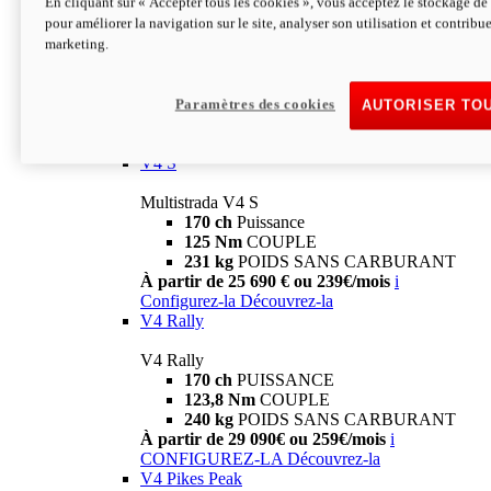
En cliquant sur « Accepter tous les cookies », vous acceptez le stockage de 
V4
pour améliorer la navigation sur le site, analyser son utilisation et contribue
marketing.
Multistrada V4
170 ch
Puissance
125 Nm
Couple
229 Kg
POIDS SANS CARBURANT
Paramètres des cookies
AUTORISER TO
À partir de 21 590€ ou 199€/mois
i
Configurez-la
Découvrez-la
V4 S
Multistrada V4 S
170 ch
Puissance
125 Nm
COUPLE
231 kg
POIDS SANS CARBURANT
À partir de 25 690 € ou 239€/mois
i
Configurez-la
Découvrez-la
V4 Rally
V4 Rally
170 ch
PUISSANCE
123,8 Nm
COUPLE
240 kg
POIDS SANS CARBURANT
À partir de 29 090€ ou 259€/mois
i
CONFIGUREZ-LA
Découvrez-la
V4 Pikes Peak