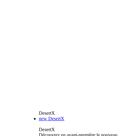
DesertX
new
DesertX
DesertX
Découvrez en avant-première le nouveau