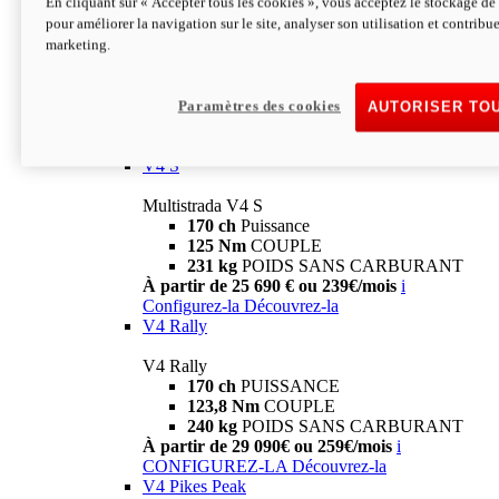
En cliquant sur « Accepter tous les cookies », vous acceptez le stockage de 
V4
pour améliorer la navigation sur le site, analyser son utilisation et contribue
marketing.
Multistrada V4
170 ch
Puissance
125 Nm
Couple
229 Kg
POIDS SANS CARBURANT
Paramètres des cookies
AUTORISER TO
À partir de 21 590€ ou 199€/mois
i
Configurez-la
Découvrez-la
V4 S
Multistrada V4 S
170 ch
Puissance
125 Nm
COUPLE
231 kg
POIDS SANS CARBURANT
À partir de 25 690 € ou 239€/mois
i
Configurez-la
Découvrez-la
V4 Rally
V4 Rally
170 ch
PUISSANCE
123,8 Nm
COUPLE
240 kg
POIDS SANS CARBURANT
À partir de 29 090€ ou 259€/mois
i
CONFIGUREZ-LA
Découvrez-la
V4 Pikes Peak