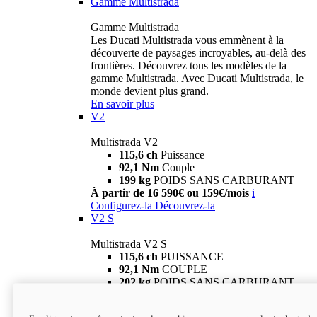
Gamme Multistrada
Gamme Multistrada
Les Ducati Multistrada vous emmènent à la
découverte de paysages incroyables, au-delà des
frontières. Découvrez tous les modèles de la
gamme Multistrada. Avec Ducati Multistrada, le
monde devient plus grand.
En savoir plus
V2
Multistrada V2
115,6 ch
Puissance
92,1 Nm
Couple
199 kg
POIDS SANS CARBURANT
À partir de 16 590€ ou 159€/mois
i
Configurez-la
Découvrez-la
V2 S
Multistrada V2 S
115,6 ch
PUISSANCE
92,1 Nm
COUPLE
202 kg
POIDS SANS CARBURANT
À partir de 19 290€ ou 199€/mois
i
Configurez-la
Découvrez-la