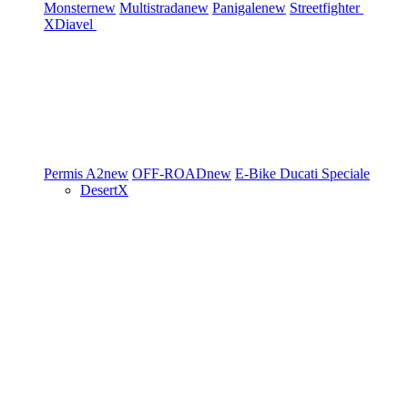
Monster
new
Multistrada
new
Panigale
new
Streetfighter
XDiavel
Permis A2
new
OFF-ROAD
new
E-Bike
Ducati Speciale
DesertX