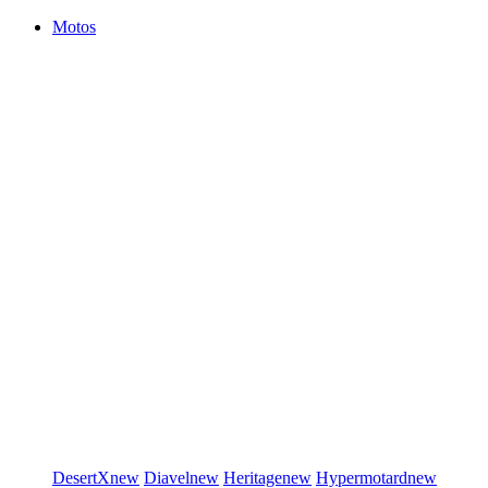
Motos
DesertX
new
Diavel
new
Heritage
new
Hypermotard
new