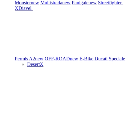
Monster
new
Multistrada
new
Panigale
new
Streetfighter
XDiavel
Permis A2
new
OFF-ROAD
new
E-Bike
Ducati Speciale
DesertX