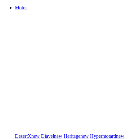
Motos
DesertX
new
Diavel
new
Heritage
new
Hypermotard
new