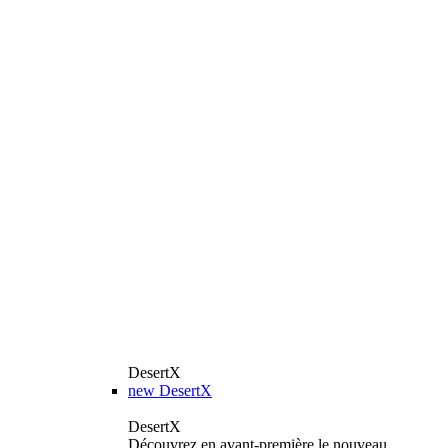
DesertX
new
DesertX
DesertX
Découvrez en avant-première le nouveau