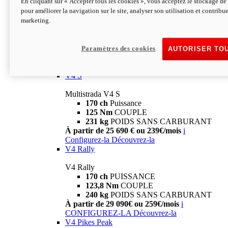
En cliquant sur « Accepter tous les cookies », vous acceptez le stockage de 
V4
pour améliorer la navigation sur le site, analyser son utilisation et contribue
marketing.
Multistrada V4
170 ch
Puissance
125 Nm
Couple
229 Kg
POIDS SANS CARBURANT
Paramètres des cookies
AUTORISER TO
À partir de 21 590€ ou 199€/mois
i
Configurez-la
Découvrez-la
V4 S
Multistrada V4 S
170 ch
Puissance
125 Nm
COUPLE
231 kg
POIDS SANS CARBURANT
À partir de 25 690 € ou 239€/mois
i
Configurez-la
Découvrez-la
V4 Rally
V4 Rally
170 ch
PUISSANCE
123,8 Nm
COUPLE
240 kg
POIDS SANS CARBURANT
À partir de 29 090€ ou 259€/mois
i
CONFIGUREZ-LA
Découvrez-la
V4 Pikes Peak