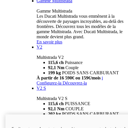
Gamme Multistrada
Gamme Multistrada
Les Ducati Multistrada vous emmènent à la
découverte de paysages incroyables, au-delà des
frontières. Découvrez tous les modèles de la
gamme Multistrada. Avec Ducati Multistrada, le
monde devient plus grand.
En savoir plus
V2
Multistrada V2
115,6 ch
Puissance
92,1 Nm
Couple
199 kg
POIDS SANS CARBURANT
À partir de 16 590€ ou 159€/mois
i
Configurez-la
Découvrez-la
V2 S
Multistrada V2 S
115,6 ch
PUISSANCE
92,1 Nm
COUPLE
202 kg
POIDS SANS CARBURANT
À partir de 19 290€ ou 199€/mois
i
Configurez-la
Découvrez-la