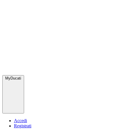
MyDucati
Accedi
Registrati