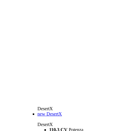
DesertX
new
DesertX
DesertX
110,3 CV
Potenza