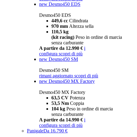
new
Desmo450 EDS
Desmo450 EDS
449,6 cc
Cilindrata
970 mm
Altezza sella
110,5 kg
(kit racing)
Peso in ordine di marcia
senza carburante
A partire da 12.990 €
i
configura
scopri di più
new
Desmo450 SM
Desmo450 SM
rimani aggiornato
scopri di più
new
Desmo450 MX Factory
Desmo450 MX Factory
63,5 CV
Potenza
53,5 Nm
Coppia
104 kg
Peso in ordine di marcia
senza carburante
A partire da 14.990 €
i
configura
scopri di più
Panigale
Da 16.790 €