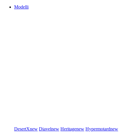
Modelli
DesertX
new
Diavel
new
Heritage
new
Hypermotard
new