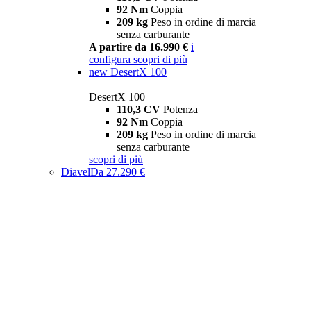
92 Nm
Coppia
209 kg
Peso in ordine di marcia
senza carburante
A partire da 16.990 €
i
configura
scopri di più
new
DesertX 100
DesertX 100
110,3 CV
Potenza
92 Nm
Coppia
209 kg
Peso in ordine di marcia
senza carburante
scopri di più
Diavel
Da 27.290 €