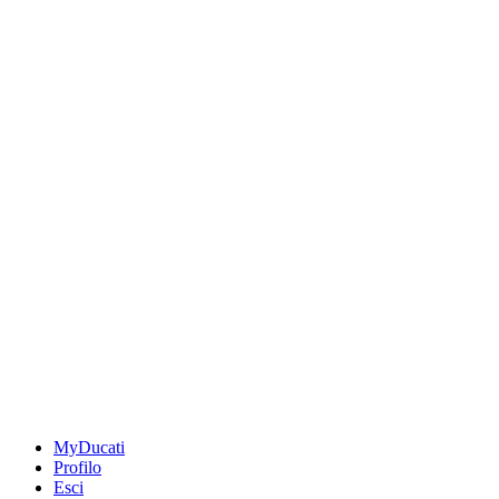
MyDucati
Profilo
Esci