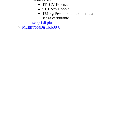
111 CV
Potenza
91,1 Nm
Coppia
175 kg
Peso in ordine di marcia
senza carburante
scopri di più
Multistrada
Da 16.690 €