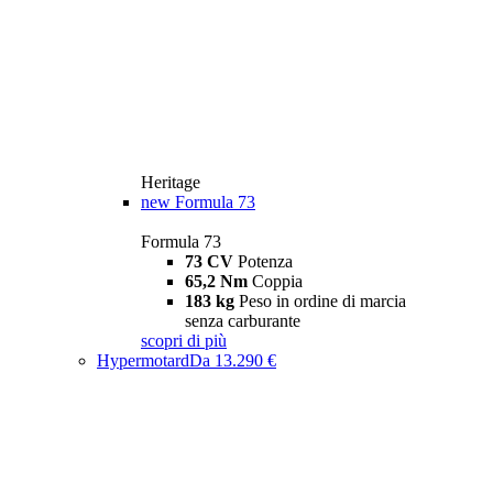
Heritage
new
Formula 73
Formula 73
73 CV
Potenza
65,2 Nm
Coppia
183 kg
Peso in ordine di marcia
senza carburante
scopri di più
Hypermotard
Da 13.290 €