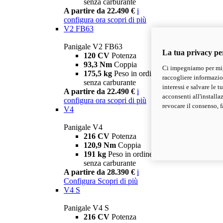
senza carburante
A partire da 22.490 €
i
configura ora
scopri di più
V2 FB63
Panigale V2 FB63
La tua privacy pe
120 CV
Potenza
93,3 Nm
Coppia
Ci impegniamo per migl
175,5 kg
Peso in ordine di marcia
raccogliere informazioni
senza carburante
interessi e salvare le 
A partire da 22.490 €
i
acconsenti all'installa
configura ora
scopri di più
revocare il consenso, f
V4
Panigale V4
216 CV
Potenza
120,9 Nm
Coppia
191 kg
Peso in ordine di marcia
senza carburante
A partire da 28.390 €
i
Configura
Scopri di più
V4 S
Panigale V4 S
216 CV
Potenza