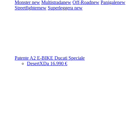
Monster
new
Multistrada
new
Off-Road
new
Panigale
new
Streetfighter
new
Superleggera
new
Patente A2
E-BIKE
Ducati Speciale
DesertX
Da 16.990 €