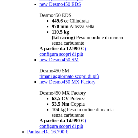
new
Desmo450 EDS
Desmo450 EDS
449,6 cc
Cilindrata
970 mm
Altezza sella
110,5 kg
(kit racing)
Peso in ordine di marcia
senza carburante
A partire da 12.990 €
i
configura
scopri di più
new
Desmo450 SM
Desmo450 SM
rimani aggiornato
scopri di più
new
Desmo450 MX Factory
Desmo450 MX Factory
63,5 CV
Potenza
53,5 Nm
Coppia
104 kg
Peso in ordine di marcia
senza carburante
A partire da 14.990 €
i
configura
scopri di più
Panigale
Da 16.790 €