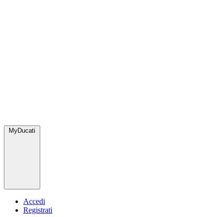
MyDucati
Accedi
Registrati