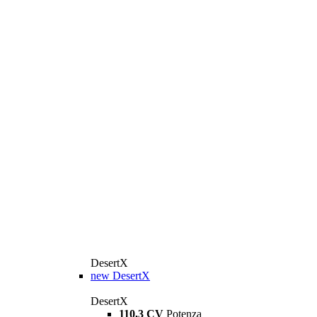
DesertX
new
DesertX
DesertX
110,3 CV
Potenza