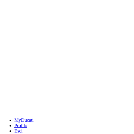
MyDucati
Profilo
Esci