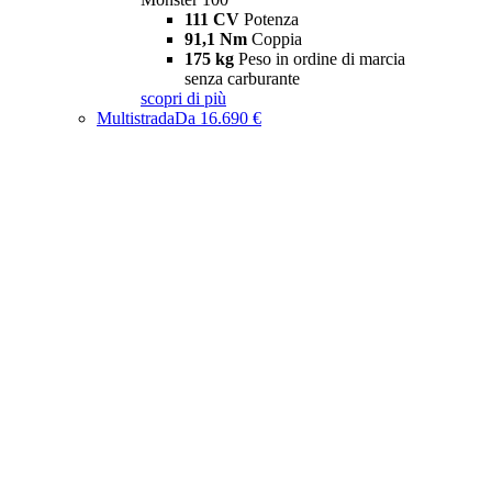
111 CV
Potenza
91,1 Nm
Coppia
175 kg
Peso in ordine di marcia
senza carburante
scopri di più
Multistrada
Da 16.690 €