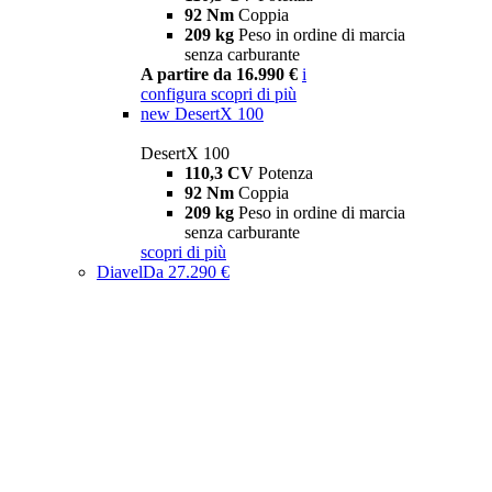
92 Nm
Coppia
209 kg
Peso in ordine di marcia
senza carburante
A partire da 16.990 €
i
configura
scopri di più
new
DesertX 100
DesertX 100
110,3 CV
Potenza
92 Nm
Coppia
209 kg
Peso in ordine di marcia
senza carburante
scopri di più
Diavel
Da 27.290 €