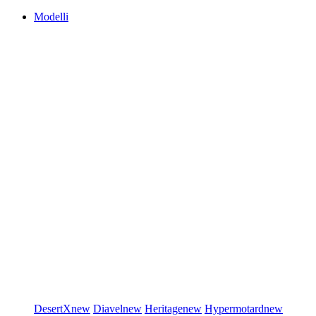
Modelli
DesertX
new
Diavel
new
Heritage
new
Hypermotard
new