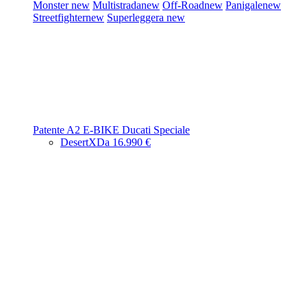
Monster
new
Multistrada
new
Off-Road
new
Panigale
new
Streetfighter
new
Superleggera
new
Patente A2
E-BIKE
Ducati Speciale
DesertX
Da 16.990 €