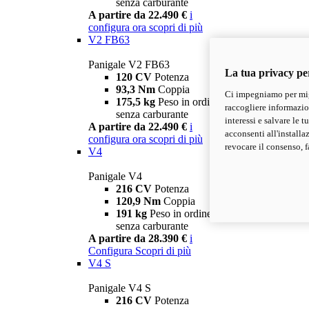
senza carburante
A partire da 22.490 €
i
configura ora
scopri di più
V2 FB63
Panigale V2 FB63
La tua privacy pe
120 CV
Potenza
93,3 Nm
Coppia
Ci impegniamo per migl
175,5 kg
Peso in ordine di marcia
raccogliere informazioni
senza carburante
interessi e salvare le 
A partire da 22.490 €
i
acconsenti all'installa
configura ora
scopri di più
revocare il consenso, f
V4
Panigale V4
216 CV
Potenza
120,9 Nm
Coppia
191 kg
Peso in ordine di marcia
senza carburante
A partire da 28.390 €
i
Configura
Scopri di più
V4 S
Panigale V4 S
216 CV
Potenza