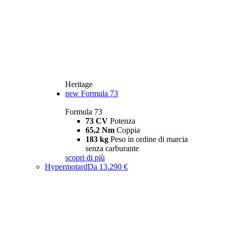
Heritage
new
Formula 73
Formula 73
73 CV
Potenza
65,2 Nm
Coppia
183 kg
Peso in ordine di marcia
senza carburante
scopri di più
Hypermotard
Da 13.290 €