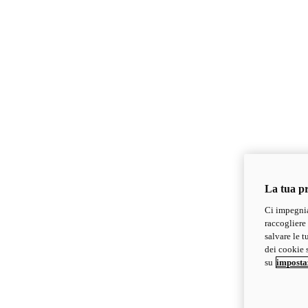
La tua pr
Ci impegnia
raccogliere 
salvare le t
dei cookie s
su
imposta