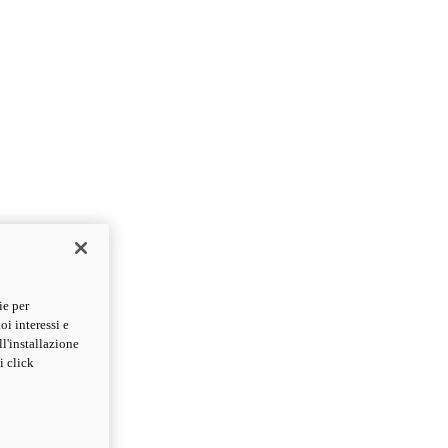
ie per
oi interessi e
ll'installazione
i click