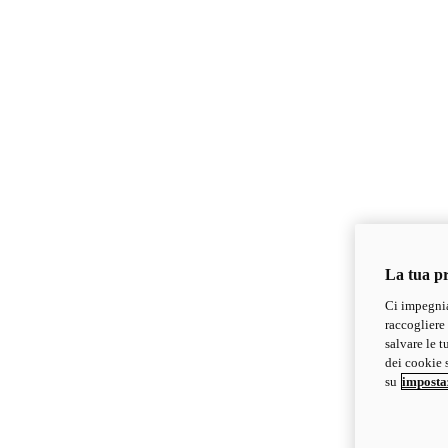
La tua pr
Ci impegnia
raccogliere 
salvare le t
dei cookie s
su
imposta