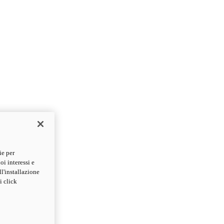
ie per
oi interessi e
ll'installazione
i click