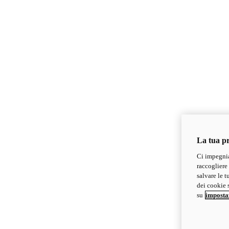
La tua pr
Ci impegnia
raccogliere 
salvare le t
dei cookie s
su
imposta