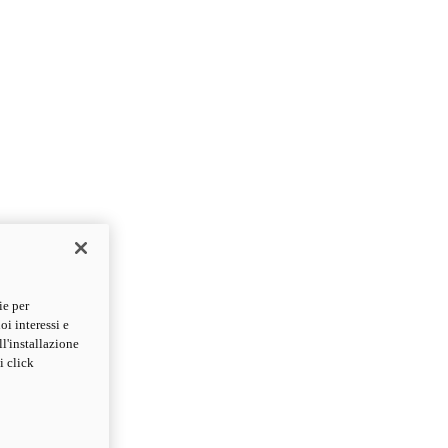
ie per
oi interessi e
ll'installazione
i click