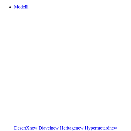
Modelli
DesertX
new
Diavel
new
Heritage
new
Hypermotard
new