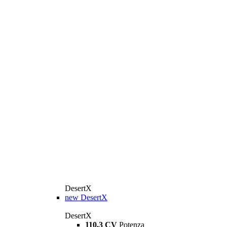
DesertX
new
DesertX
DesertX
110,3 CV
Potenza