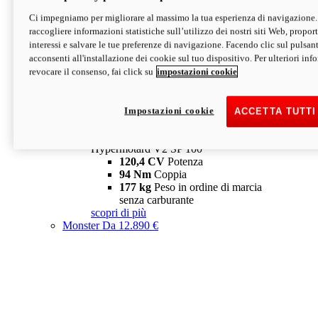
Ci impegniamo per migliorare al massimo la tua esperienza di navigazione.
Hypermotard V2 SP
raccogliere informazioni statistiche sull’utilizzo dei nostri siti Web, proporti
120,4 CV
Potenza
interessi e salvare le tue preferenze di navigazione. Facendo clic sul pulsant
94 Nm
Coppia
acconsenti all'installazione dei cookie sul tuo dispositivo. Per ulteriori in
177 kg
Peso in ordine di marcia
revocare il consenso, fai click su
impostazioni cookie
senza carburante
A partire da 19.890 €
Depotenziata 35 kW: 18.890 €
i
configura
scopri di più
Impostazioni cookie
ACCETTA TUTTI
new
V2 SP 100
Hypermotard V2 SP 100
120,4 CV
Potenza
94 Nm
Coppia
177 kg
Peso in ordine di marcia
senza carburante
scopri di più
Monster
Da 12.890 €