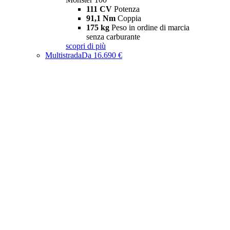
111 CV
Potenza
91,1 Nm
Coppia
175 kg
Peso in ordine di marcia
senza carburante
scopri di più
Multistrada
Da 16.690 €