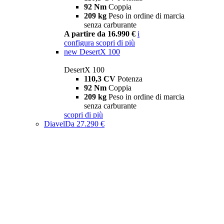
92 Nm
Coppia
209 kg
Peso in ordine di marcia
senza carburante
A partire da 16.990 €
i
configura
scopri di più
new
DesertX 100
DesertX 100
110,3 CV
Potenza
92 Nm
Coppia
209 kg
Peso in ordine di marcia
senza carburante
scopri di più
Diavel
Da 27.290 €