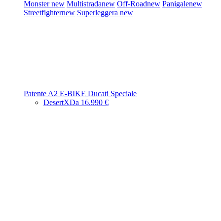
Monster
new
Multistrada
new
Off-Road
new
Panigale
new
Streetfighter
new
Superleggera
new
Patente A2
E-BIKE
Ducati Speciale
DesertX
Da 16.990 €