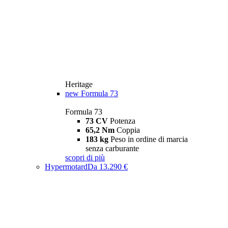
Heritage
new
Formula 73
Formula 73
73 CV
Potenza
65,2 Nm
Coppia
183 kg
Peso in ordine di marcia
senza carburante
scopri di più
Hypermotard
Da 13.290 €