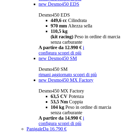
new
Desmo450 EDS
Desmo450 EDS
449,6 cc
Cilindrata
970 mm
Altezza sella
110,5 kg
(kit racing)
Peso in ordine di marcia
senza carburante
A partire da 12.990 €
i
configura
scopri di più
new
Desmo450 SM
Desmo450 SM
rimani aggiornato
scopri di più
new
Desmo450 MX Factory
Desmo450 MX Factory
63,5 CV
Potenza
53,5 Nm
Coppia
104 kg
Peso in ordine di marcia
senza carburante
A partire da 14.990 €
i
configura
scopri di più
Panigale
Da 16.790 €