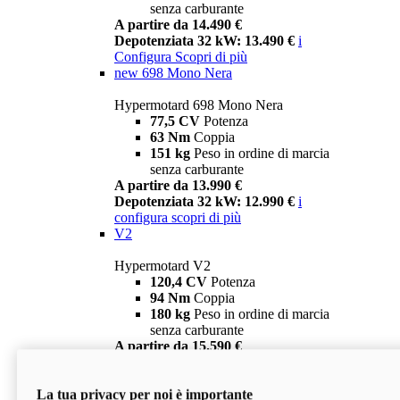
senza carburante
A partire da 14.490 €
Depotenziata 32 kW: 13.490 €
i
Configura
Scopri di più
new
698 Mono Nera
Hypermotard 698 Mono Nera
77,5 CV
Potenza
63 Nm
Coppia
151 kg
Peso in ordine di marcia
senza carburante
A partire da 13.990 €
Depotenziata 32 kW: 12.990 €
i
configura
scopri di più
V2
Hypermotard V2
120,4 CV
Potenza
94 Nm
Coppia
180 kg
Peso in ordine di marcia
senza carburante
A partire da 15.590 €
Depotenziata 35 kW: 14.590 €
i
configura
scopri di più
La tua privacy per noi è importante
V2 SP