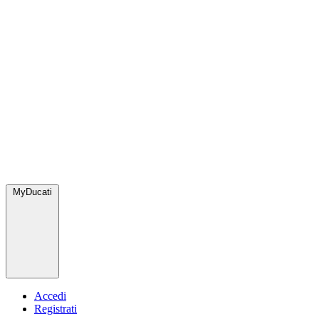
MyDucati
Accedi
Registrati