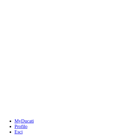
MyDucati
Profilo
Esci