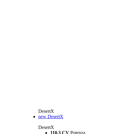
DesertX
new
DesertX
DesertX
110,3 CV
Potenza