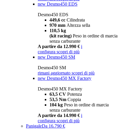
new
Desmo450 EDS
Desmo450 EDS
449,6 cc
Cilindrata
970 mm
Altezza sella
110,5 kg
(kit racing)
Peso in ordine di marcia
senza carburante
A partire da 12.990 €
i
configura
scopri di più
new
Desmo450 SM
Desmo450 SM
rimani aggiornato
scopri di più
new
Desmo450 MX Factory
Desmo450 MX Factory
63,5 CV
Potenza
53,5 Nm
Coppia
104 kg
Peso in ordine di marcia
senza carburante
A partire da 14.990 €
i
configura
scopri di più
Panigale
Da 16.790 €