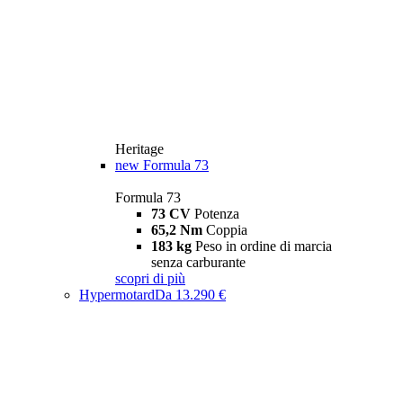
Heritage
new
Formula 73
Formula 73
73 CV
Potenza
65,2 Nm
Coppia
183 kg
Peso in ordine di marcia
senza carburante
scopri di più
Hypermotard
Da 13.290 €