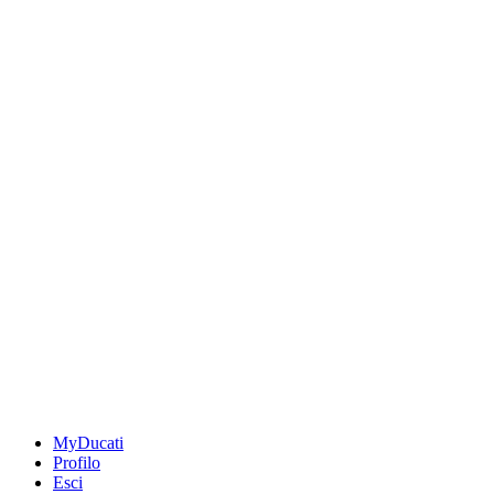
MyDucati
Profilo
Esci