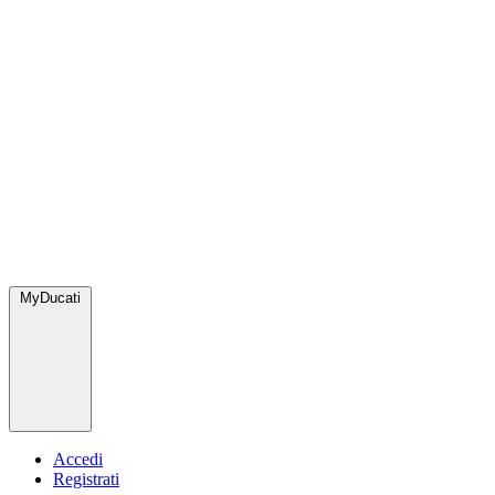
MyDucati
Accedi
Registrati