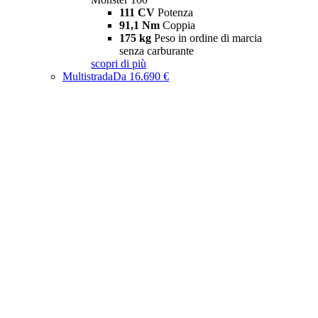
111 CV
Potenza
91,1 Nm
Coppia
175 kg
Peso in ordine di marcia
senza carburante
scopri di più
Multistrada
Da 16.690 €