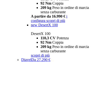
92 Nm
Coppia
209 kg
Peso in ordine di marcia
senza carburante
A partire da 16.990 €
i
configura
scopri di più
new
DesertX 100
DesertX 100
110,3 CV
Potenza
92 Nm
Coppia
209 kg
Peso in ordine di marcia
senza carburante
scopri di più
Diavel
Da 27.290 €