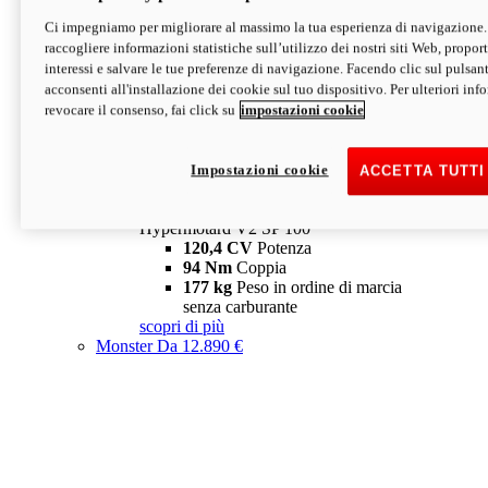
Ci impegniamo per migliorare al massimo la tua esperienza di navigazione.
Hypermotard V2 SP
raccogliere informazioni statistiche sull’utilizzo dei nostri siti Web, proporti
120,4 CV
Potenza
interessi e salvare le tue preferenze di navigazione. Facendo clic sul pulsant
94 Nm
Coppia
acconsenti all'installazione dei cookie sul tuo dispositivo. Per ulteriori in
177 kg
Peso in ordine di marcia
revocare il consenso, fai click su
impostazioni cookie
senza carburante
A partire da 19.890 €
Depotenziata 35 kW: 18.890 €
i
configura
scopri di più
Impostazioni cookie
ACCETTA TUTTI
new
V2 SP 100
Hypermotard V2 SP 100
120,4 CV
Potenza
94 Nm
Coppia
177 kg
Peso in ordine di marcia
senza carburante
scopri di più
Monster
Da 12.890 €