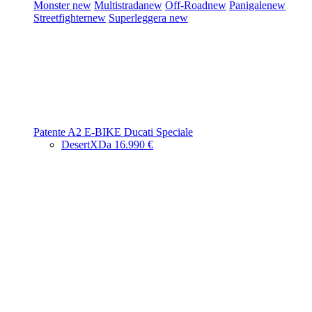
Monster
new
Multistrada
new
Off-Road
new
Panigale
new
Streetfighter
new
Superleggera
new
Patente A2
E-BIKE
Ducati Speciale
DesertX
Da 16.990 €