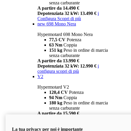
senza carburante
A partire da 14.490 €
Depotenziata 32 kW: 13.490 €
i
Configura
Scopri di più
new
698 Mono Nera
Hypermotard 698 Mono Nera
77,5 CV
Potenza
63 Nm
Coppia
151 kg
Peso in ordine di marcia
senza carburante
A partire da 13.990 €
Depotenziata 32 kW: 12.990 €
i
configura
scopri di più
V2
Hypermotard V2
120,4 CV
Potenza
94 Nm
Coppia
180 kg
Peso in ordine di marcia
senza carburante
A partire da 15.590 €
Depotenziata 35 kW: 14.590 €
i
configura
scopri di più
La tua privacy per noi è importante
V2 SP