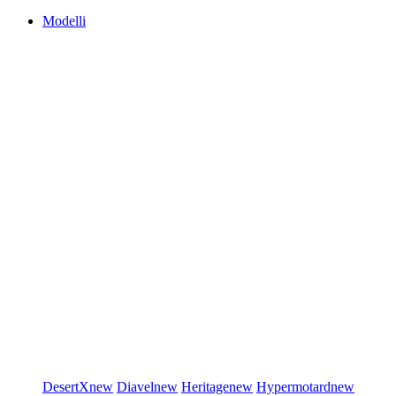
Modelli
DesertX
new
Diavel
new
Heritage
new
Hypermotard
new