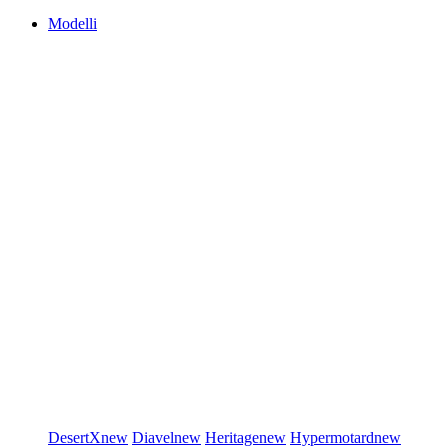
Modelli
DesertX
new
Diavel
new
Heritage
new
Hypermotard
new