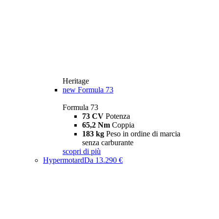
Heritage
new
Formula 73
Formula 73
73 CV
Potenza
65,2 Nm
Coppia
183 kg
Peso in ordine di marcia
senza carburante
scopri di più
Hypermotard
Da 13.290 €