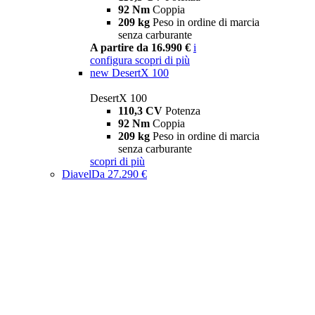
92 Nm
Coppia
209 kg
Peso in ordine di marcia
senza carburante
A partire da 16.990 €
i
configura
scopri di più
new
DesertX 100
DesertX 100
110,3 CV
Potenza
92 Nm
Coppia
209 kg
Peso in ordine di marcia
senza carburante
scopri di più
Diavel
Da 27.290 €