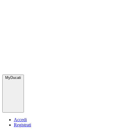
MyDucati
Accedi
Registrati