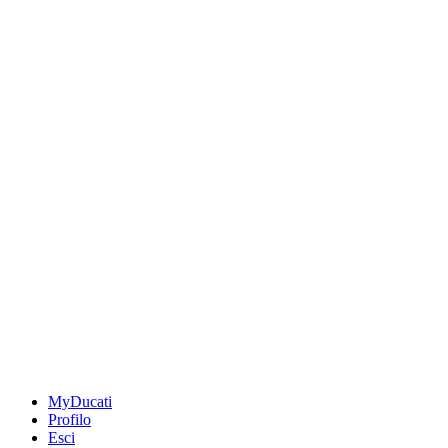
MyDucati
Profilo
Esci