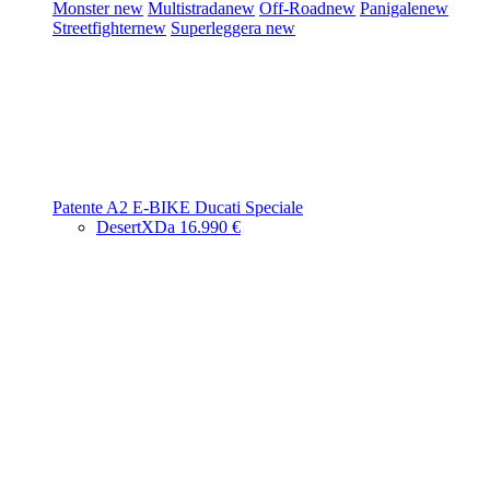
Monster
new
Multistrada
new
Off-Road
new
Panigale
new
Streetfighter
new
Superleggera
new
Patente A2
E-BIKE
Ducati Speciale
DesertX
Da 16.990 €