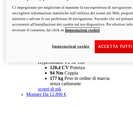
Ci impegniamo per migliorare al massimo la tua esperienza di navigazione.
Hypermotard V2 SP
raccogliere informazioni statistiche sull’utilizzo dei nostri siti Web, proporti
120,4 CV
Potenza
interessi e salvare le tue preferenze di navigazione. Facendo clic sul pulsant
94 Nm
Coppia
acconsenti all'installazione dei cookie sul tuo dispositivo. Per ulteriori in
177 kg
Peso in ordine di marcia
revocare il consenso, fai click su
impostazioni cookie
senza carburante
A partire da 19.890 €
Depotenziata 35 kW: 18.890 €
i
configura
scopri di più
Impostazioni cookie
ACCETTA TUTTI
new
V2 SP 100
Hypermotard V2 SP 100
120,4 CV
Potenza
94 Nm
Coppia
177 kg
Peso in ordine di marcia
senza carburante
scopri di più
Monster
Da 12.890 €