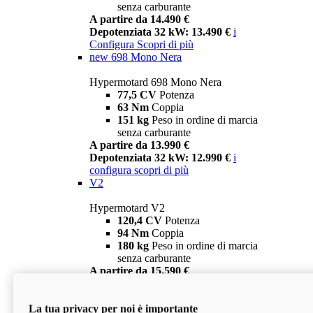
senza carburante
A partire da 14.490 €
Depotenziata 32 kW: 13.490 €
i
Configura
Scopri di più
new
698 Mono Nera
Hypermotard 698 Mono Nera
77,5 CV
Potenza
63 Nm
Coppia
151 kg
Peso in ordine di marcia
senza carburante
A partire da 13.990 €
Depotenziata 32 kW: 12.990 €
i
configura
scopri di più
V2
Hypermotard V2
120,4 CV
Potenza
94 Nm
Coppia
180 kg
Peso in ordine di marcia
senza carburante
A partire da 15.590 €
Depotenziata 35 kW: 14.590 €
i
configura
scopri di più
La tua privacy per noi è importante
V2 SP