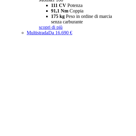
111 CV
Potenza
91,1 Nm
Coppia
175 kg
Peso in ordine di marcia
senza carburante
scopri di più
Multistrada
Da 16.690 €