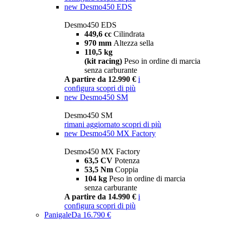
new
Desmo450 EDS
Desmo450 EDS
449,6 cc
Cilindrata
970 mm
Altezza sella
110,5 kg
(kit racing)
Peso in ordine di marcia
senza carburante
A partire da 12.990 €
i
configura
scopri di più
new
Desmo450 SM
Desmo450 SM
rimani aggiornato
scopri di più
new
Desmo450 MX Factory
Desmo450 MX Factory
63,5 CV
Potenza
53,5 Nm
Coppia
104 kg
Peso in ordine di marcia
senza carburante
A partire da 14.990 €
i
configura
scopri di più
Panigale
Da 16.790 €