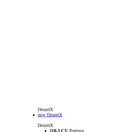
DesertX
new
DesertX
DesertX
110,3 CV
Potenza