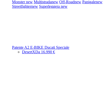
Monster
new
Multistrada
new
Off-Road
new
Panigale
new
Streetfighter
new
Superleggera
new
Patente A2
E-BIKE
Ducati Speciale
DesertX
Da 16.990 €