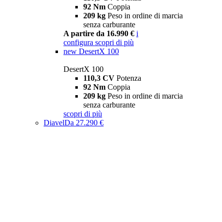
92 Nm
Coppia
209 kg
Peso in ordine di marcia
senza carburante
A partire da 16.990 €
i
configura
scopri di più
new
DesertX 100
DesertX 100
110,3 CV
Potenza
92 Nm
Coppia
209 kg
Peso in ordine di marcia
senza carburante
scopri di più
Diavel
Da 27.290 €