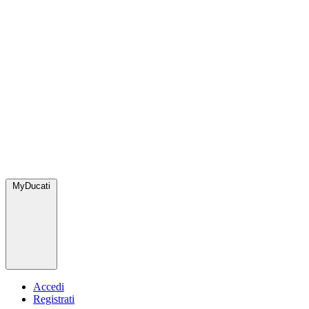
MyDucati
Accedi
Registrati