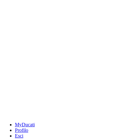
MyDucati
Profilo
Esci