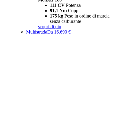
111 CV
Potenza
91,1 Nm
Coppia
175 kg
Peso in ordine di marcia
senza carburante
scopri di più
Multistrada
Da 16.690 €