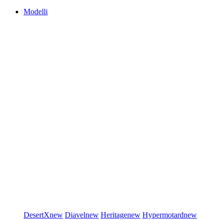
Modelli
DesertX
new
Diavel
new
Heritage
new
Hypermotard
new