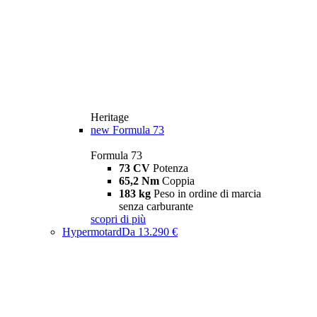
Heritage
new
Formula 73
Formula 73
73 CV
Potenza
65,2 Nm
Coppia
183 kg
Peso in ordine di marcia
senza carburante
scopri di più
Hypermotard
Da 13.290 €