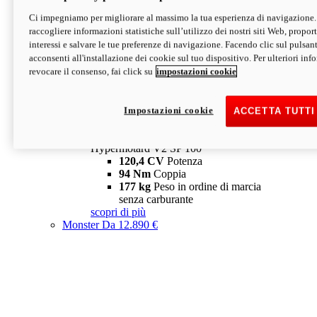
Ci impegniamo per migliorare al massimo la tua esperienza di navigazione.
Hypermotard V2 SP
raccogliere informazioni statistiche sull’utilizzo dei nostri siti Web, proporti
120,4 CV
Potenza
interessi e salvare le tue preferenze di navigazione. Facendo clic sul pulsant
94 Nm
Coppia
acconsenti all'installazione dei cookie sul tuo dispositivo. Per ulteriori in
177 kg
Peso in ordine di marcia
revocare il consenso, fai click su
impostazioni cookie
senza carburante
A partire da 19.890 €
Depotenziata 35 kW: 18.890 €
i
configura
scopri di più
Impostazioni cookie
ACCETTA TUTTI
new
V2 SP 100
Hypermotard V2 SP 100
120,4 CV
Potenza
94 Nm
Coppia
177 kg
Peso in ordine di marcia
senza carburante
scopri di più
Monster
Da 12.890 €