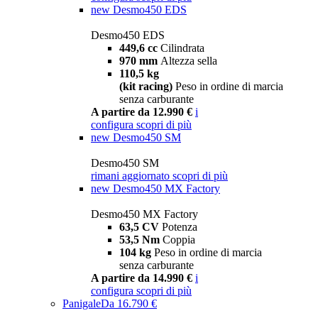
new
Desmo450 EDS
Desmo450 EDS
449,6 cc
Cilindrata
970 mm
Altezza sella
110,5 kg
(kit racing)
Peso in ordine di marcia
senza carburante
A partire da 12.990 €
i
configura
scopri di più
new
Desmo450 SM
Desmo450 SM
rimani aggiornato
scopri di più
new
Desmo450 MX Factory
Desmo450 MX Factory
63,5 CV
Potenza
53,5 Nm
Coppia
104 kg
Peso in ordine di marcia
senza carburante
A partire da 14.990 €
i
configura
scopri di più
Panigale
Da 16.790 €