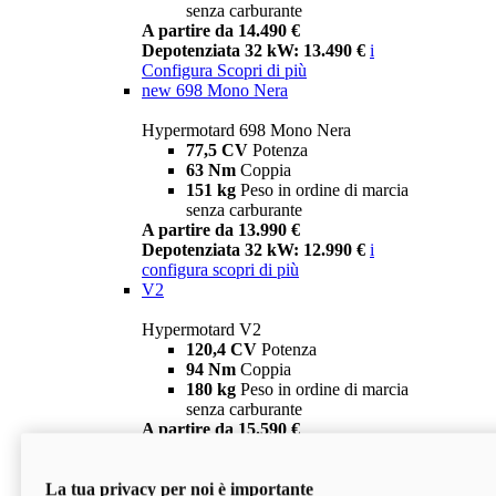
senza carburante
A partire da 14.490 €
Depotenziata 32 kW: 13.490 €
i
Configura
Scopri di più
new
698 Mono Nera
Hypermotard 698 Mono Nera
77,5 CV
Potenza
63 Nm
Coppia
151 kg
Peso in ordine di marcia
senza carburante
A partire da 13.990 €
Depotenziata 32 kW: 12.990 €
i
configura
scopri di più
V2
Hypermotard V2
120,4 CV
Potenza
94 Nm
Coppia
180 kg
Peso in ordine di marcia
senza carburante
A partire da 15.590 €
Depotenziata 35 kW: 14.590 €
i
configura
scopri di più
La tua privacy per noi è importante
V2 SP