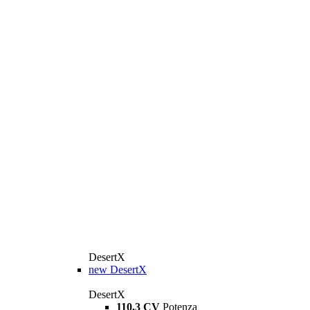
DesertX
new
DesertX
DesertX
110,3 CV
Potenza