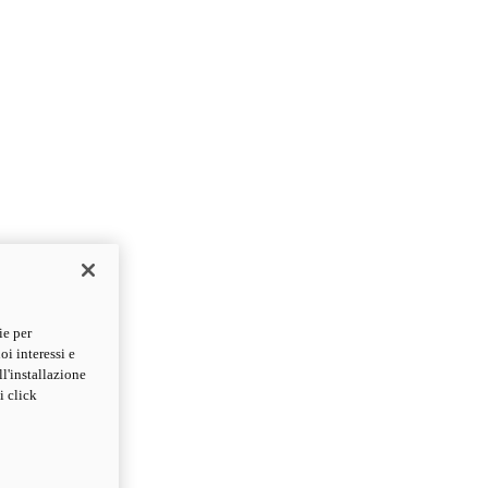
ie per
oi interessi e
ll'installazione
i click