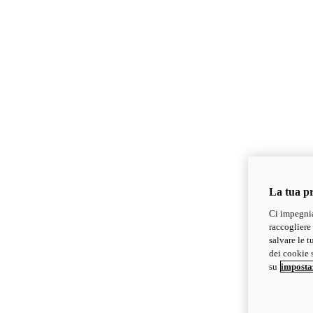
La tua pr
Ci impegnia
raccogliere 
salvare le t
dei cookie s
su
imposta