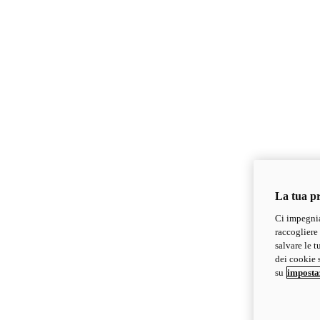
La tua pr
Ci impegnia
raccogliere 
salvare le t
dei cookie s
su
imposta