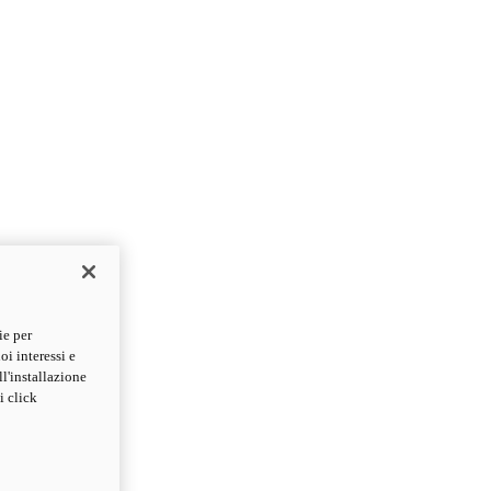
ie per
oi interessi e
ll'installazione
i click