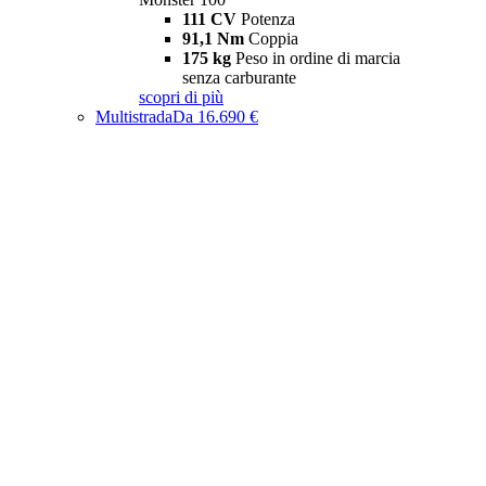
111 CV
Potenza
91,1 Nm
Coppia
175 kg
Peso in ordine di marcia
senza carburante
scopri di più
Multistrada
Da 16.690 €