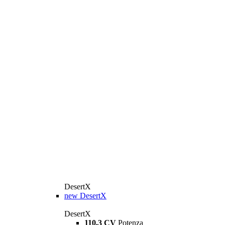
DesertX
new
DesertX
DesertX
110,3 CV
Potenza