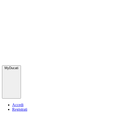
MyDucati
Accedi
Registrati