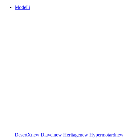
Modelli
DesertX
new
Diavel
new
Heritage
new
Hypermotard
new