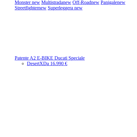
Monster
new
Multistrada
new
Off-Road
new
Panigale
new
Streetfighter
new
Superleggera
new
Patente A2
E-BIKE
Ducati Speciale
DesertX
Da 16.990 €