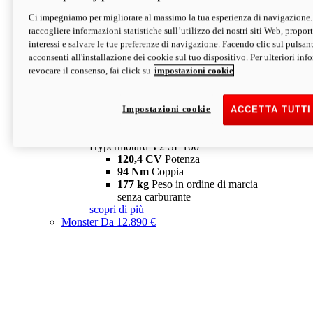
Ci impegniamo per migliorare al massimo la tua esperienza di navigazione.
Hypermotard V2 SP
raccogliere informazioni statistiche sull’utilizzo dei nostri siti Web, proporti
120,4 CV
Potenza
interessi e salvare le tue preferenze di navigazione. Facendo clic sul pulsant
94 Nm
Coppia
acconsenti all'installazione dei cookie sul tuo dispositivo. Per ulteriori in
177 kg
Peso in ordine di marcia
revocare il consenso, fai click su
impostazioni cookie
senza carburante
A partire da 19.890 €
Depotenziata 35 kW: 18.890 €
i
configura
scopri di più
Impostazioni cookie
ACCETTA TUTTI
new
V2 SP 100
Hypermotard V2 SP 100
120,4 CV
Potenza
94 Nm
Coppia
177 kg
Peso in ordine di marcia
senza carburante
scopri di più
Monster
Da 12.890 €