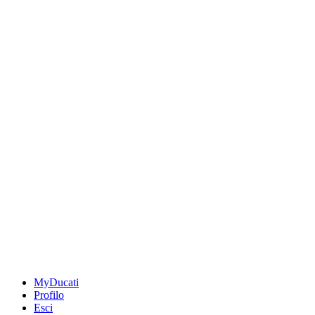
MyDucati
Profilo
Esci