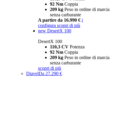
92 Nm
Coppia
209 kg
Peso in ordine di marcia
senza carburante
A partire da 16.990 €
i
configura
scopri di più
new
DesertX 100
DesertX 100
110,3 CV
Potenza
92 Nm
Coppia
209 kg
Peso in ordine di marcia
senza carburante
scopri di più
Diavel
Da 27.290 €