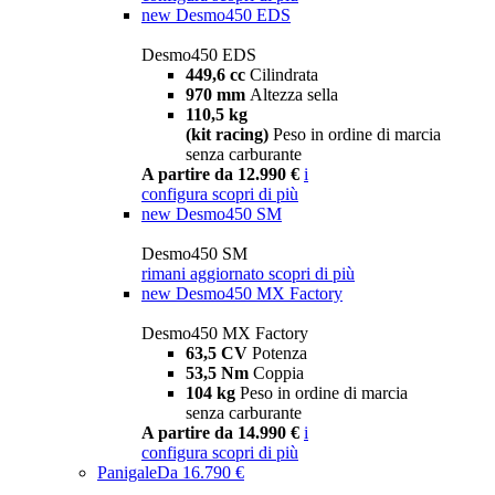
new
Desmo450 EDS
Desmo450 EDS
449,6 cc
Cilindrata
970 mm
Altezza sella
110,5 kg
(kit racing)
Peso in ordine di marcia
senza carburante
A partire da 12.990 €
i
configura
scopri di più
new
Desmo450 SM
Desmo450 SM
rimani aggiornato
scopri di più
new
Desmo450 MX Factory
Desmo450 MX Factory
63,5 CV
Potenza
53,5 Nm
Coppia
104 kg
Peso in ordine di marcia
senza carburante
A partire da 14.990 €
i
configura
scopri di più
Panigale
Da 16.790 €