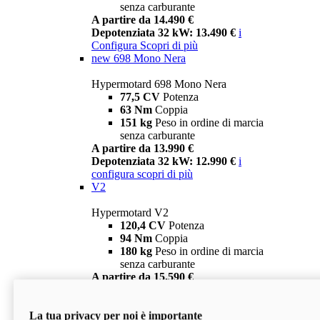
senza carburante
A partire da 14.490 €
Depotenziata 32 kW: 13.490 €
i
Configura
Scopri di più
new
698 Mono Nera
Hypermotard 698 Mono Nera
77,5 CV
Potenza
63 Nm
Coppia
151 kg
Peso in ordine di marcia
senza carburante
A partire da 13.990 €
Depotenziata 32 kW: 12.990 €
i
configura
scopri di più
V2
Hypermotard V2
120,4 CV
Potenza
94 Nm
Coppia
180 kg
Peso in ordine di marcia
senza carburante
A partire da 15.590 €
Depotenziata 35 kW: 14.590 €
i
configura
scopri di più
La tua privacy per noi è importante
V2 SP