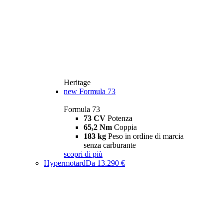
Heritage
new
Formula 73
Formula 73
73 CV
Potenza
65,2 Nm
Coppia
183 kg
Peso in ordine di marcia
senza carburante
scopri di più
Hypermotard
Da 13.290 €