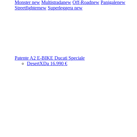
Monster
new
Multistrada
new
Off-Road
new
Panigale
new
Streetfighter
new
Superleggera
new
Patente A2
E-BIKE
Ducati Speciale
DesertX
Da 16.990 €