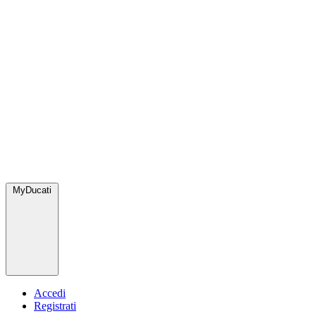
MyDucati
Accedi
Registrati