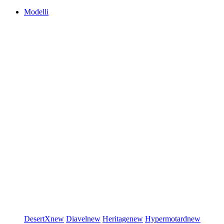
Modelli
DesertX
new
Diavel
new
Heritage
new
Hypermotard
new