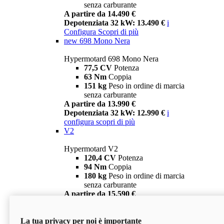
senza carburante
A partire da 14.490 €
Depotenziata 32 kW: 13.490 €
i
Configura
Scopri di più
new
698 Mono Nera
Hypermotard 698 Mono Nera
77,5 CV
Potenza
63 Nm
Coppia
151 kg
Peso in ordine di marcia
senza carburante
A partire da 13.990 €
Depotenziata 32 kW: 12.990 €
i
configura
scopri di più
V2
Hypermotard V2
120,4 CV
Potenza
94 Nm
Coppia
180 kg
Peso in ordine di marcia
senza carburante
A partire da 15.590 €
Depotenziata 35 kW: 14.590 €
i
configura
scopri di più
La tua privacy per noi è importante
V2 SP