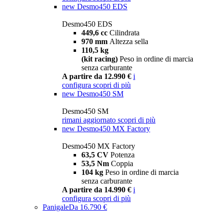
new
Desmo450 EDS
Desmo450 EDS
449,6 cc
Cilindrata
970 mm
Altezza sella
110,5 kg
(kit racing)
Peso in ordine di marcia
senza carburante
A partire da 12.990 €
i
configura
scopri di più
new
Desmo450 SM
Desmo450 SM
rimani aggiornato
scopri di più
new
Desmo450 MX Factory
Desmo450 MX Factory
63,5 CV
Potenza
53,5 Nm
Coppia
104 kg
Peso in ordine di marcia
senza carburante
A partire da 14.990 €
i
configura
scopri di più
Panigale
Da 16.790 €