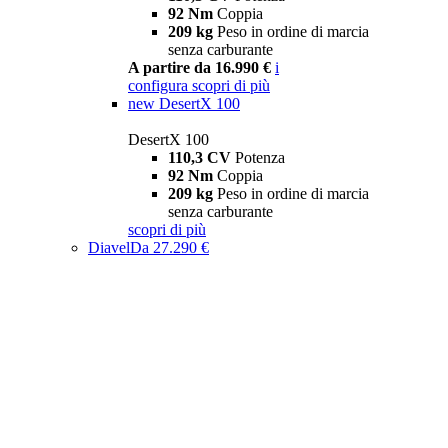
92 Nm
Coppia
209 kg
Peso in ordine di marcia
senza carburante
A partire da 16.990 €
i
configura
scopri di più
new
DesertX 100
DesertX 100
110,3 CV
Potenza
92 Nm
Coppia
209 kg
Peso in ordine di marcia
senza carburante
scopri di più
Diavel
Da 27.290 €