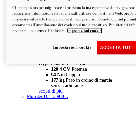
Ci impegniamo per migliorare al massimo la tua esperienza di navigazione.
Hypermotard V2 SP
raccogliere informazioni statistiche sull’utilizzo dei nostri siti Web, proporti
120,4 CV
Potenza
interessi e salvare le tue preferenze di navigazione. Facendo clic sul pulsant
94 Nm
Coppia
acconsenti all'installazione dei cookie sul tuo dispositivo. Per ulteriori in
177 kg
Peso in ordine di marcia
revocare il consenso, fai click su
impostazioni cookie
senza carburante
A partire da 19.890 €
Depotenziata 35 kW: 18.890 €
i
configura
scopri di più
Impostazioni cookie
ACCETTA TUTTI
new
V2 SP 100
Hypermotard V2 SP 100
120,4 CV
Potenza
94 Nm
Coppia
177 kg
Peso in ordine di marcia
senza carburante
scopri di più
Monster
Da 12.890 €