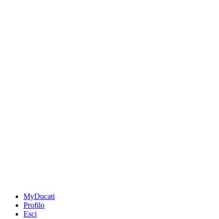
MyDucati
Profilo
Esci