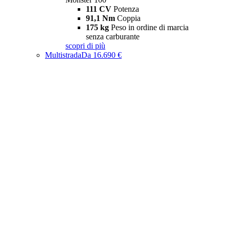
111 CV
Potenza
91,1 Nm
Coppia
175 kg
Peso in ordine di marcia
senza carburante
scopri di più
Multistrada
Da 16.690 €