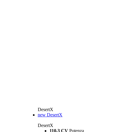
DesertX
new
DesertX
DesertX
110,3 CV
Potenza