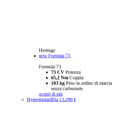
Heritage
new
Formula 73
Formula 73
73 CV
Potenza
65,2 Nm
Coppia
183 kg
Peso in ordine di marcia
senza carburante
scopri di più
Hypermotard
Da 13.290 €