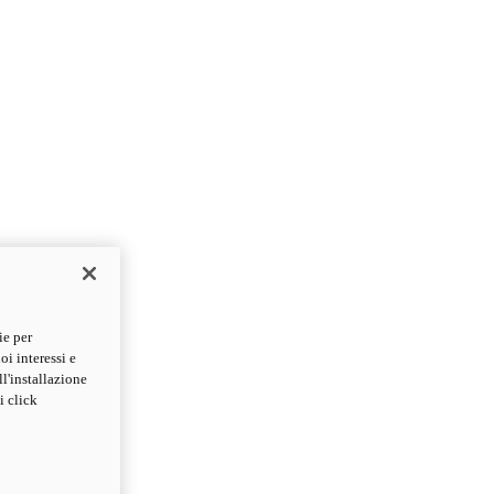
ie per
oi interessi e
ll'installazione
i click