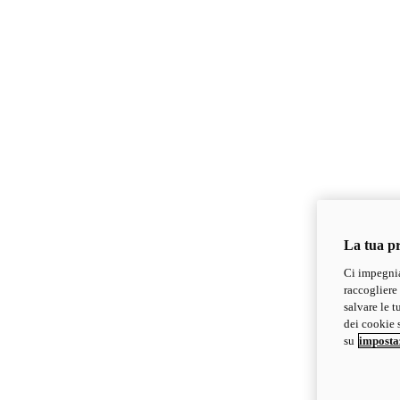
La tua pr
Ci impegnia
raccogliere 
salvare le t
dei cookie s
su
imposta