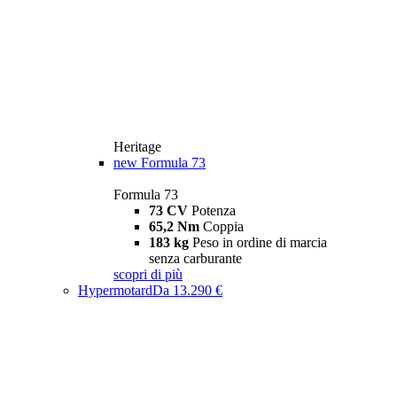
Heritage
new
Formula 73
Formula 73
73 CV
Potenza
65,2 Nm
Coppia
183 kg
Peso in ordine di marcia
senza carburante
scopri di più
Hypermotard
Da 13.290 €