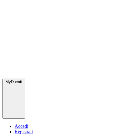
MyDucati
Accedi
Registrati