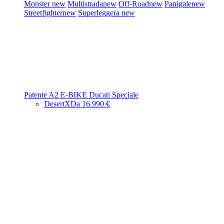
Monster
new
Multistrada
new
Off-Road
new
Panigale
new
Streetfighter
new
Superleggera
new
Patente A2
E-BIKE
Ducati Speciale
DesertX
Da 16.990 €