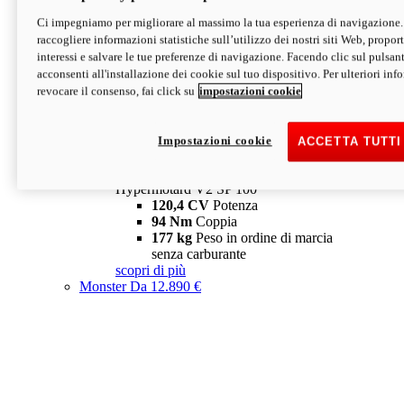
Ci impegniamo per migliorare al massimo la tua esperienza di navigazione.
Hypermotard V2 SP
raccogliere informazioni statistiche sull’utilizzo dei nostri siti Web, proporti
120,4 CV
Potenza
interessi e salvare le tue preferenze di navigazione. Facendo clic sul pulsant
94 Nm
Coppia
acconsenti all'installazione dei cookie sul tuo dispositivo. Per ulteriori in
177 kg
Peso in ordine di marcia
revocare il consenso, fai click su
impostazioni cookie
senza carburante
A partire da 19.890 €
Depotenziata 35 kW: 18.890 €
i
configura
scopri di più
Impostazioni cookie
ACCETTA TUTTI
new
V2 SP 100
Hypermotard V2 SP 100
120,4 CV
Potenza
94 Nm
Coppia
177 kg
Peso in ordine di marcia
senza carburante
scopri di più
Monster
Da 12.890 €