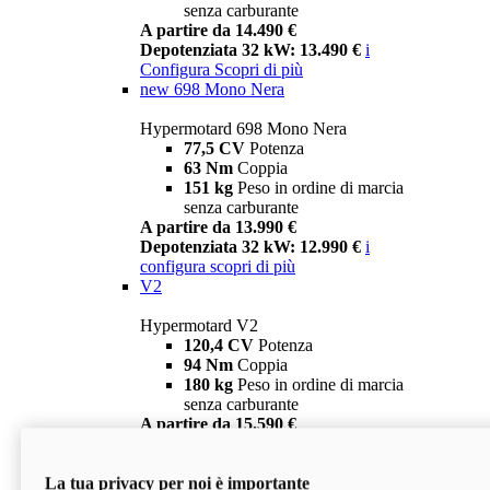
senza carburante
A partire da 14.490 €
Depotenziata 32 kW: 13.490 €
i
Configura
Scopri di più
new
698 Mono Nera
Hypermotard 698 Mono Nera
77,5 CV
Potenza
63 Nm
Coppia
151 kg
Peso in ordine di marcia
senza carburante
A partire da 13.990 €
Depotenziata 32 kW: 12.990 €
i
configura
scopri di più
V2
Hypermotard V2
120,4 CV
Potenza
94 Nm
Coppia
180 kg
Peso in ordine di marcia
senza carburante
A partire da 15.590 €
Depotenziata 35 kW: 14.590 €
i
configura
scopri di più
La tua privacy per noi è importante
V2 SP