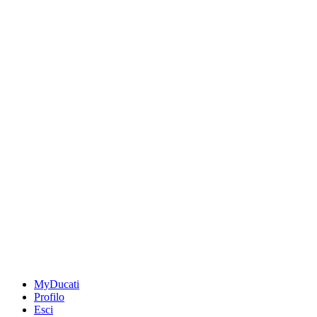
MyDucati
Profilo
Esci