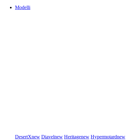
Modelli
DesertX
new
Diavel
new
Heritage
new
Hypermotard
new