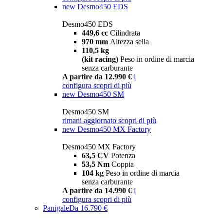
new
Desmo450 EDS
Desmo450 EDS
449,6 cc
Cilindrata
970 mm
Altezza sella
110,5 kg
(kit racing)
Peso in ordine di marcia
senza carburante
A partire da 12.990 €
i
configura
scopri di più
new
Desmo450 SM
Desmo450 SM
rimani aggiornato
scopri di più
new
Desmo450 MX Factory
Desmo450 MX Factory
63,5 CV
Potenza
53,5 Nm
Coppia
104 kg
Peso in ordine di marcia
senza carburante
A partire da 14.990 €
i
configura
scopri di più
Panigale
Da 16.790 €