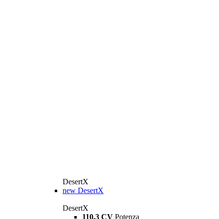
DesertX
new
DesertX
DesertX
110,3 CV
Potenza