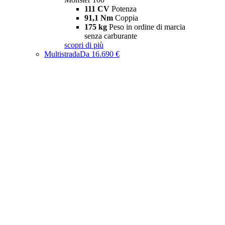
111 CV
Potenza
91,1 Nm
Coppia
175 kg
Peso in ordine di marcia
senza carburante
scopri di più
Multistrada
Da 16.690 €