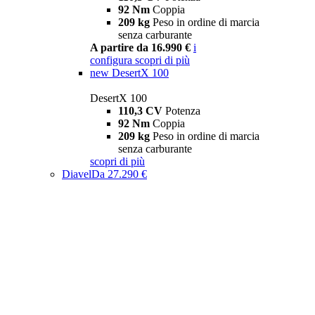
92 Nm
Coppia
209 kg
Peso in ordine di marcia
senza carburante
A partire da 16.990 €
i
configura
scopri di più
new
DesertX 100
DesertX 100
110,3 CV
Potenza
92 Nm
Coppia
209 kg
Peso in ordine di marcia
senza carburante
scopri di più
Diavel
Da 27.290 €