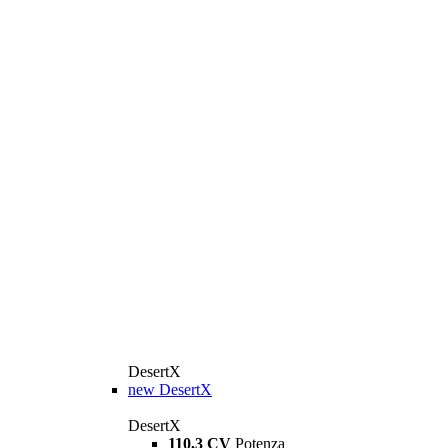
DesertX
new
DesertX
DesertX
110,3 CV
Potenza