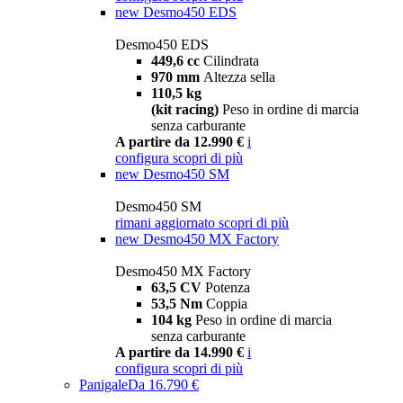
new
Desmo450 EDS
Desmo450 EDS
449,6 cc
Cilindrata
970 mm
Altezza sella
110,5 kg
(kit racing)
Peso in ordine di marcia
senza carburante
A partire da 12.990 €
i
configura
scopri di più
new
Desmo450 SM
Desmo450 SM
rimani aggiornato
scopri di più
new
Desmo450 MX Factory
Desmo450 MX Factory
63,5 CV
Potenza
53,5 Nm
Coppia
104 kg
Peso in ordine di marcia
senza carburante
A partire da 14.990 €
i
configura
scopri di più
Panigale
Da 16.790 €