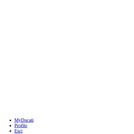
MyDucati
Profilo
Esci