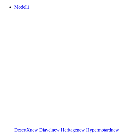
Modelli
DesertX
new
Diavel
new
Heritage
new
Hypermotard
new