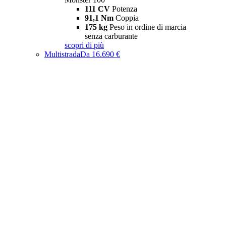
111 CV
Potenza
91,1 Nm
Coppia
175 kg
Peso in ordine di marcia
senza carburante
scopri di più
Multistrada
Da 16.690 €