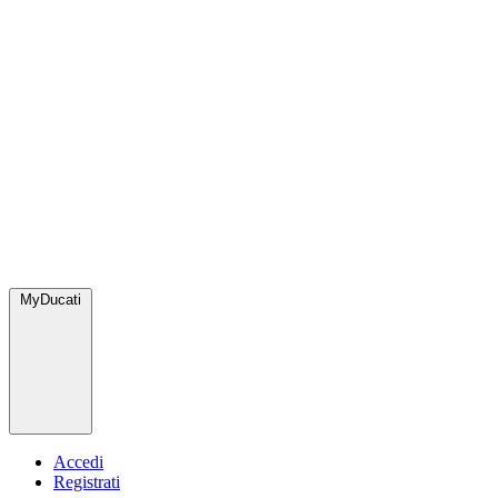
MyDucati
Accedi
Registrati