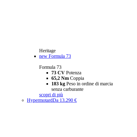
Heritage
new
Formula 73
Formula 73
73 CV
Potenza
65,2 Nm
Coppia
183 kg
Peso in ordine di marcia
senza carburante
scopri di più
Hypermotard
Da 13.290 €