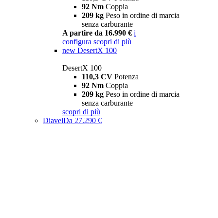
92 Nm
Coppia
209 kg
Peso in ordine di marcia
senza carburante
A partire da 16.990 €
i
configura
scopri di più
new
DesertX 100
DesertX 100
110,3 CV
Potenza
92 Nm
Coppia
209 kg
Peso in ordine di marcia
senza carburante
scopri di più
Diavel
Da 27.290 €