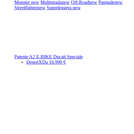
Monster
new
Multistrada
new
Off-Road
new
Panigale
new
Streetfighter
new
Superleggera
new
Patente A2
E-BIKE
Ducati Speciale
DesertX
Da 16.990 €