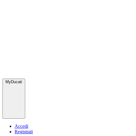
MyDucati
Accedi
Registrati