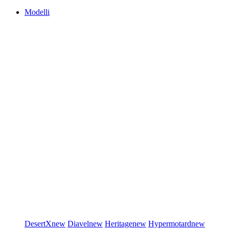
Modelli
DesertX
new
Diavel
new
Heritage
new
Hypermotard
new