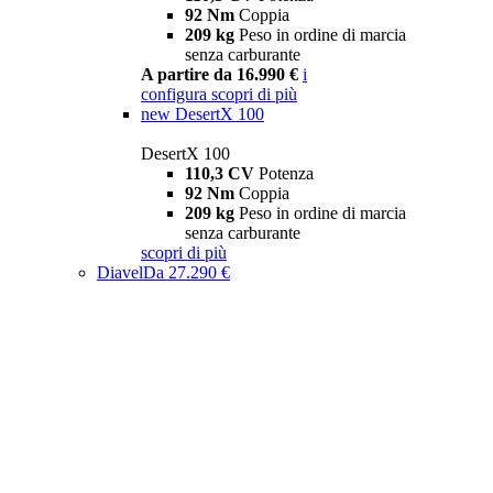
92 Nm
Coppia
209 kg
Peso in ordine di marcia
senza carburante
A partire da 16.990 €
i
configura
scopri di più
new
DesertX 100
DesertX 100
110,3 CV
Potenza
92 Nm
Coppia
209 kg
Peso in ordine di marcia
senza carburante
scopri di più
Diavel
Da 27.290 €