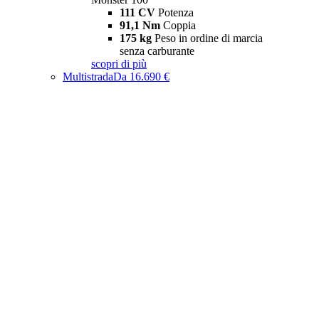
111 CV
Potenza
91,1 Nm
Coppia
175 kg
Peso in ordine di marcia
senza carburante
scopri di più
Multistrada
Da 16.690 €