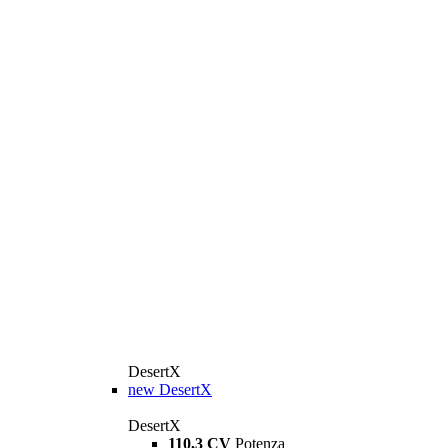
DesertX
new
DesertX
DesertX
110,3 CV
Potenza