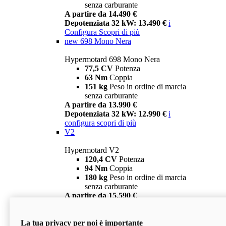
senza carburante
A partire da 14.490 €
Depotenziata 32 kW: 13.490 €
i
Configura
Scopri di più
new
698 Mono Nera
Hypermotard 698 Mono Nera
77,5 CV
Potenza
63 Nm
Coppia
151 kg
Peso in ordine di marcia
senza carburante
A partire da 13.990 €
Depotenziata 32 kW: 12.990 €
i
configura
scopri di più
V2
Hypermotard V2
120,4 CV
Potenza
94 Nm
Coppia
180 kg
Peso in ordine di marcia
senza carburante
A partire da 15.590 €
Depotenziata 35 kW: 14.590 €
i
configura
scopri di più
La tua privacy per noi è importante
V2 SP