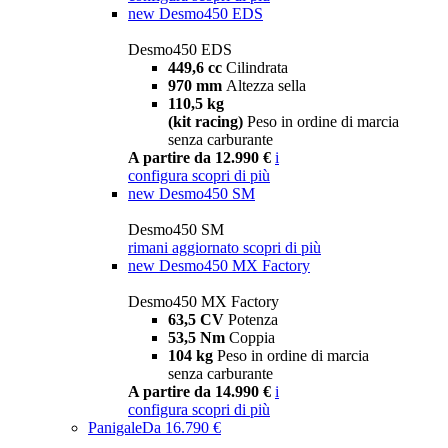
new
Desmo450 EDS
Desmo450 EDS
449,6 cc
Cilindrata
970 mm
Altezza sella
110,5 kg
(kit racing)
Peso in ordine di marcia
senza carburante
A partire da 12.990 €
i
configura
scopri di più
new
Desmo450 SM
Desmo450 SM
rimani aggiornato
scopri di più
new
Desmo450 MX Factory
Desmo450 MX Factory
63,5 CV
Potenza
53,5 Nm
Coppia
104 kg
Peso in ordine di marcia
senza carburante
A partire da 14.990 €
i
configura
scopri di più
Panigale
Da 16.790 €