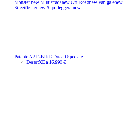
Monster
new
Multistrada
new
Off-Road
new
Panigale
new
Streetfighter
new
Superleggera
new
Patente A2
E-BIKE
Ducati Speciale
DesertX
Da 16.990 €