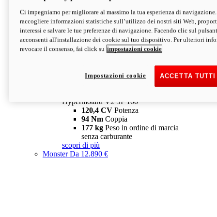
Ci impegniamo per migliorare al massimo la tua esperienza di navigazione.
Hypermotard V2 SP
raccogliere informazioni statistiche sull’utilizzo dei nostri siti Web, proporti
120,4 CV
Potenza
interessi e salvare le tue preferenze di navigazione. Facendo clic sul pulsant
94 Nm
Coppia
acconsenti all'installazione dei cookie sul tuo dispositivo. Per ulteriori in
177 kg
Peso in ordine di marcia
revocare il consenso, fai click su
impostazioni cookie
senza carburante
A partire da 19.890 €
Depotenziata 35 kW: 18.890 €
i
configura
scopri di più
Impostazioni cookie
ACCETTA TUTTI
new
V2 SP 100
Hypermotard V2 SP 100
120,4 CV
Potenza
94 Nm
Coppia
177 kg
Peso in ordine di marcia
senza carburante
scopri di più
Monster
Da 12.890 €