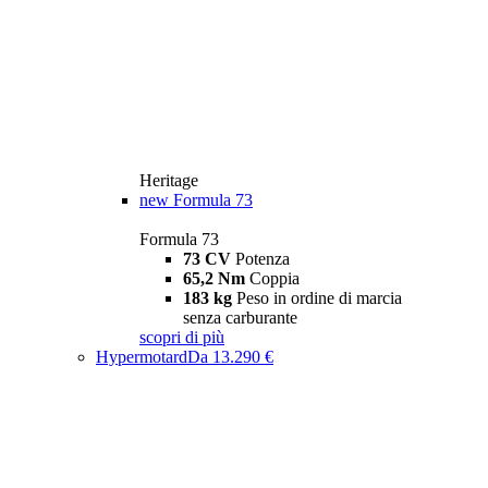
Heritage
new
Formula 73
Formula 73
73 CV
Potenza
65,2 Nm
Coppia
183 kg
Peso in ordine di marcia
senza carburante
scopri di più
Hypermotard
Da 13.290 €