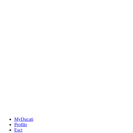
MyDucati
Profilo
Esci