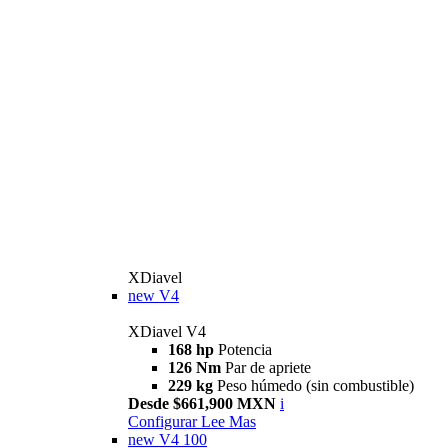
XDiavel
new
V4
XDiavel V4
168 hp
Potencia
126 Nm
Par de apriete
229 kg
Peso húmedo (sin combustible)
Desde $661,900 MXN
i
Configurar
Lee Mas
new
V4 100