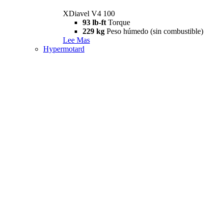
XDiavel V4 100
93 lb-ft
Torque
229 kg
Peso húmedo (sin combustible)
Lee Mas
Hypermotard