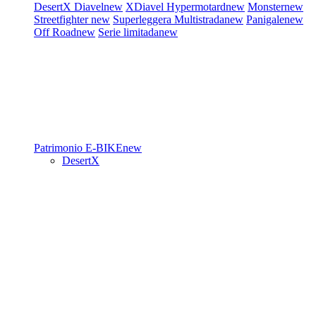
DesertX
Diavel
new
XDiavel
Hypermotard
new
Monster
new
Streetfighter
new
Superleggera
Multistrada
new
Panigale
new
Off Road
new
Serie limitada
new
Patrimonio
E-BIKE
new
DesertX