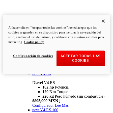
Al hacer clic en “Aceptar todas las cookies”, usted acepta que las
Diavel
cookies se guarden en su dispositivo para mejorar la navegación del
V4
sitio, analizar el uso del mismo, y colaborar con nuestros estudios para
Diavel V4
marketing.
Cookie policy
168 hp
Potencia
126 Nm
Torque
223 kg
PESO HÚMEDO SIN
Configuración de cookies
ACEPTAR TODAS LAS
COMBUSTIBLE
COOKIES
Desde $616,900 MXN
i
Configurador
Lee Mas
new
V4 RS
Diavel V4 RS
182 hp
Potencia
120 Nm
Torque
220 kg
Peso húmedo (sin combustible)
$895,900 MXN
i
Configurador
Lee Mas
new
V4 RS 100