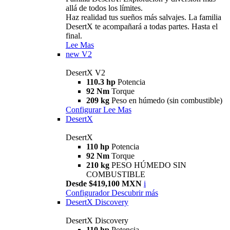
allá de todos los límites.
Haz realidad tus sueños más salvajes. La familia
DesertX te acompañará a todas partes. Hasta el
final.
Lee Mas
new
V2
DesertX V2
110.3 hp
Potencia
92 Nm
Torque
209 kg
Peso en húmedo (sin combustible)
Configurar
Lee Mas
DesertX
DesertX
110 hp
Potencia
92 Nm
Torque
210 kg
PESO HÚMEDO SIN
COMBUSTIBLE
Desde $419,100 MXN
i
Configurador
Descubrir más
DesertX Discovery
DesertX Discovery
110 hp
Potencia