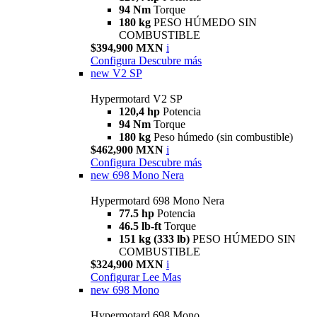
94 Nm
Torque
180 kg
PESO HÚMEDO SIN
COMBUSTIBLE
$394,900 MXN
i
Configura
Descubre más
new
V2 SP
Hypermotard V2 SP
120,4 hp
Potencia
94 Nm
Torque
180 kg
Peso húmedo (sin combustible)
$462,900 MXN
i
Configura
Descubre más
new
698 Mono Nera
Hypermotard 698 Mono Nera
77.5 hp
Potencia
46.5 lb-ft
Torque
151 kg (333 lb)
PESO HÚMEDO SIN
COMBUSTIBLE
$324,900 MXN
i
Configurar
Lee Mas
new
698 Mono
Hypermotard 698 Mono