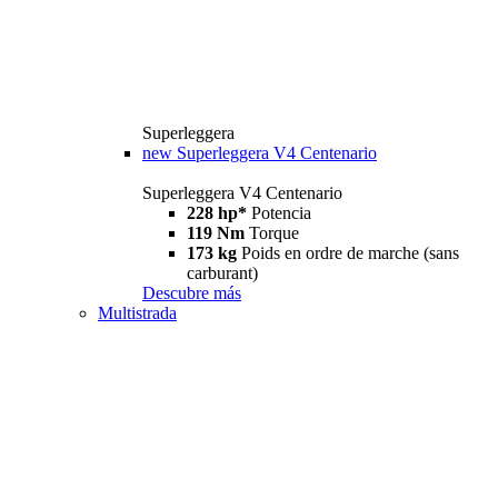
Superleggera
new
Superleggera V4 Centenario
Superleggera V4 Centenario
228 hp*
Potencia
119 Nm
Torque
173 kg
Poids en ordre de marche (sans
carburant)
Descubre más
Multistrada