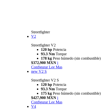
Streetfighter
V2
Streetfighter V2
120 hp
Potencia
93.3 Nm
Torque
178 kg
Peso húmedo (sin combustible)
$372,900 MXN
i
Configurar
Lee Mas
new
V2 S
Streetfighter V2 S
120 hp
Potencia
93.3 Nm
Torque
175 kg
Peso húmedo (sin combustible)
$427,900 MXN
i
Configurar
Lee Mas
V4