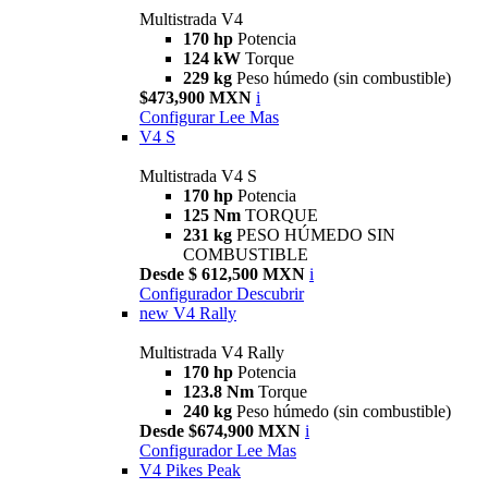
Multistrada V4
170 hp
Potencia
124 kW
Torque
229 kg
Peso húmedo (sin combustible)
$473,900 MXN
i
Configurar
Lee Mas
V4 S
Multistrada V4 S
170 hp
Potencia
125 Nm
TORQUE
231 kg
PESO HÚMEDO SIN
COMBUSTIBLE
Desde $ 612,500 MXN
i
Configurador
Descubrir
new
V4 Rally
Multistrada V4 Rally
170 hp
Potencia
123.8 Nm
Torque
240 kg
Peso húmedo (sin combustible)
Desde $674,900 MXN
i
Configurador
Lee Mas
V4 Pikes Peak