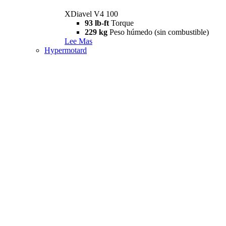
XDiavel V4 100
93 lb-ft
Torque
229 kg
Peso húmedo (sin combustible)
Lee Mas
Hypermotard