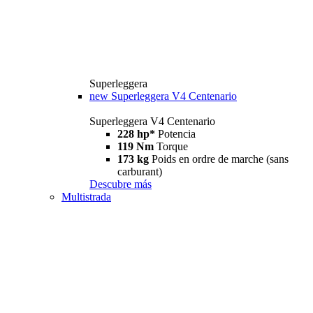
Superleggera
new
Superleggera V4 Centenario
Superleggera V4 Centenario
228 hp*
Potencia
119 Nm
Torque
173 kg
Poids en ordre de marche (sans
carburant)
Descubre más
Multistrada