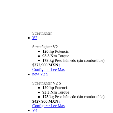
Streetfighter
V2
Streetfighter V2
120 hp
Potencia
93.3 Nm
Torque
178 kg
Peso húmedo (sin combustible)
$372,900 MXN
i
Configurar
Lee Mas
new
V2 S
Streetfighter V2 S
120 hp
Potencia
93.3 Nm
Torque
175 kg
Peso húmedo (sin combustible)
$427,900 MXN
i
Configurar
Lee Mas
V4