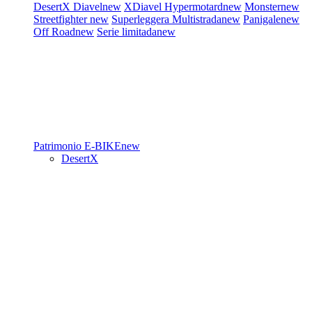
DesertX
Diavel
new
XDiavel
Hypermotard
new
Monster
new
Streetfighter
new
Superleggera
Multistrada
new
Panigale
new
Off Road
new
Serie limitada
new
Patrimonio
E-BIKE
new
DesertX