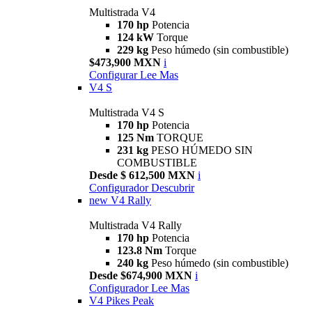
Multistrada V4
170 hp
Potencia
124 kW
Torque
229 kg
Peso húmedo (sin combustible)
$473,900 MXN
i
Configurar
Lee Mas
V4 S
Multistrada V4 S
170 hp
Potencia
125 Nm
TORQUE
231 kg
PESO HÚMEDO SIN
COMBUSTIBLE
Desde $ 612,500 MXN
i
Configurador
Descubrir
new
V4 Rally
Multistrada V4 Rally
170 hp
Potencia
123.8 Nm
Torque
240 kg
Peso húmedo (sin combustible)
Desde $674,900 MXN
i
Configurador
Lee Mas
V4 Pikes Peak