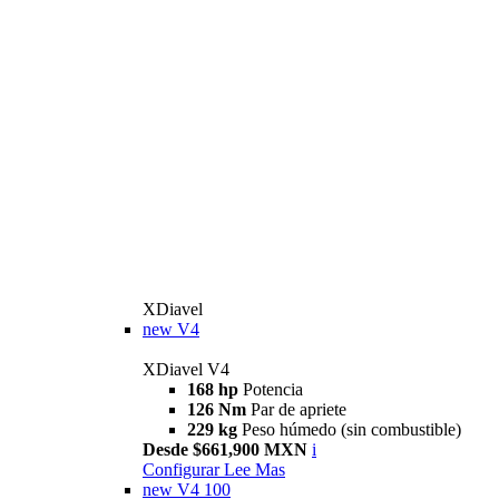
XDiavel
new
V4
XDiavel V4
168 hp
Potencia
126 Nm
Par de apriete
229 kg
Peso húmedo (sin combustible)
Desde $661,900 MXN
i
Configurar
Lee Mas
new
V4 100