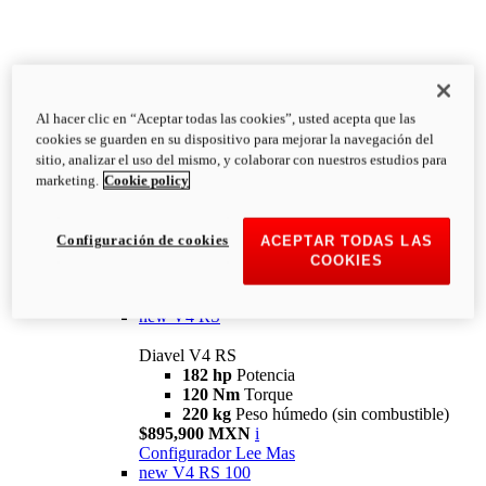
Al hacer clic en “Aceptar todas las cookies”, usted acepta que las
Diavel
cookies se guarden en su dispositivo para mejorar la navegación del
V4
sitio, analizar el uso del mismo, y colaborar con nuestros estudios para
Diavel V4
marketing.
Cookie policy
168 hp
Potencia
126 Nm
Torque
223 kg
PESO HÚMEDO SIN
Configuración de cookies
ACEPTAR TODAS LAS
COMBUSTIBLE
COOKIES
Desde $616,900 MXN
i
Configurador
Lee Mas
new
V4 RS
Diavel V4 RS
182 hp
Potencia
120 Nm
Torque
220 kg
Peso húmedo (sin combustible)
$895,900 MXN
i
Configurador
Lee Mas
new
V4 RS 100