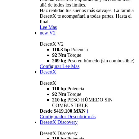
allá de todos los límites.
Haz realidad tus sueños más salvajes. La familia
DesertX te acompañará a todas partes. Hasta el
final.
Lee Mas
new
V2
DesertX V2
110.3 hp
Potencia
92 Nm
Torque
209 kg
Peso en húmedo (sin combustible)
Configurar
Lee Mas
DesertX
DesertX
110 hp
Potencia
92 Nm
Torque
210 kg
PESO HÚMEDO SIN
COMBUSTIBLE
Desde $419,100 MXN
i
Configurador
Descubrir más
DesertX Discovery
DesertX Discovery
110 hp
Potencia