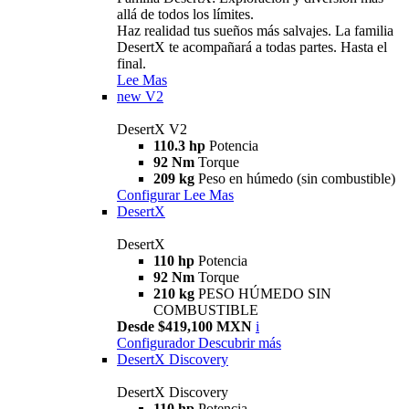
allá de todos los límites.
Haz realidad tus sueños más salvajes. La familia
DesertX te acompañará a todas partes. Hasta el
final.
Lee Mas
new
V2
DesertX V2
110.3 hp
Potencia
92 Nm
Torque
209 kg
Peso en húmedo (sin combustible)
Configurar
Lee Mas
DesertX
DesertX
110 hp
Potencia
92 Nm
Torque
210 kg
PESO HÚMEDO SIN
COMBUSTIBLE
Desde $419,100 MXN
i
Configurador
Descubrir más
DesertX Discovery
DesertX Discovery
110 hp
Potencia