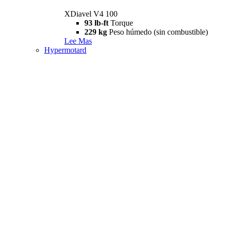
XDiavel V4 100
93 lb-ft
Torque
229 kg
Peso húmedo (sin combustible)
Lee Mas
Hypermotard