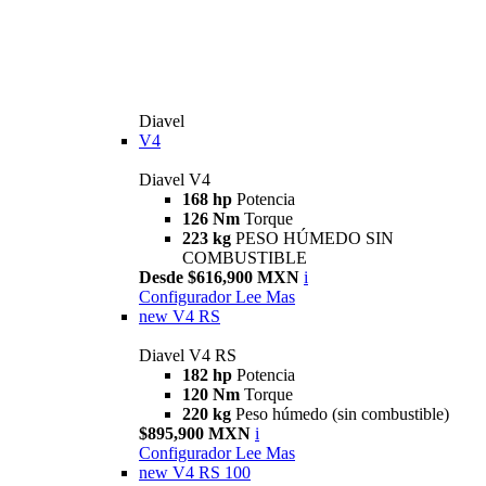
Diavel
V4
Diavel V4
168 hp
Potencia
126 Nm
Torque
223 kg
PESO HÚMEDO SIN
COMBUSTIBLE
Desde $616,900 MXN
i
Configurador
Lee Mas
new
V4 RS
Diavel V4 RS
182 hp
Potencia
120 Nm
Torque
220 kg
Peso húmedo (sin combustible)
$895,900 MXN
i
Configurador
Lee Mas
new
V4 RS 100