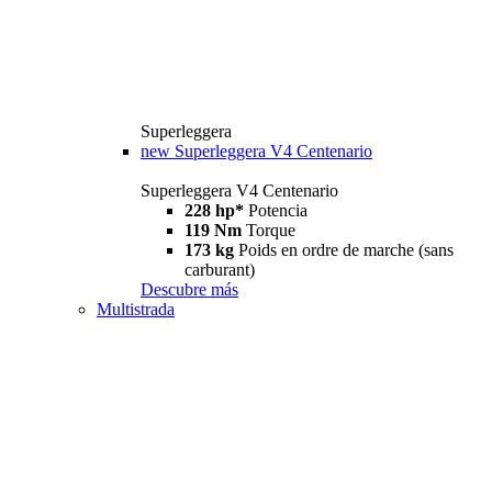
Superleggera
new
Superleggera V4 Centenario
Superleggera V4 Centenario
228 hp*
Potencia
119 Nm
Torque
173 kg
Poids en ordre de marche (sans
carburant)
Descubre más
Multistrada