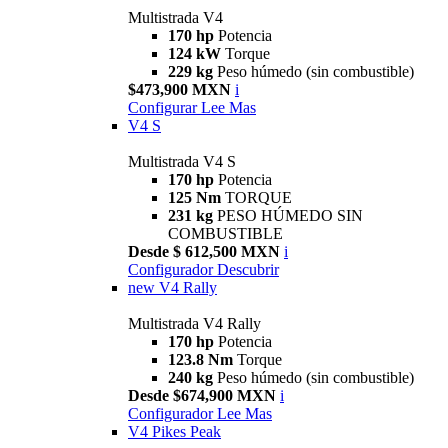
Multistrada V4
170 hp
Potencia
124 kW
Torque
229 kg
Peso húmedo (sin combustible)
$473,900 MXN
i
Configurar
Lee Mas
V4 S
Multistrada V4 S
170 hp
Potencia
125 Nm
TORQUE
231 kg
PESO HÚMEDO SIN
COMBUSTIBLE
Desde $ 612,500 MXN
i
Configurador
Descubrir
new
V4 Rally
Multistrada V4 Rally
170 hp
Potencia
123.8 Nm
Torque
240 kg
Peso húmedo (sin combustible)
Desde $674,900 MXN
i
Configurador
Lee Mas
V4 Pikes Peak