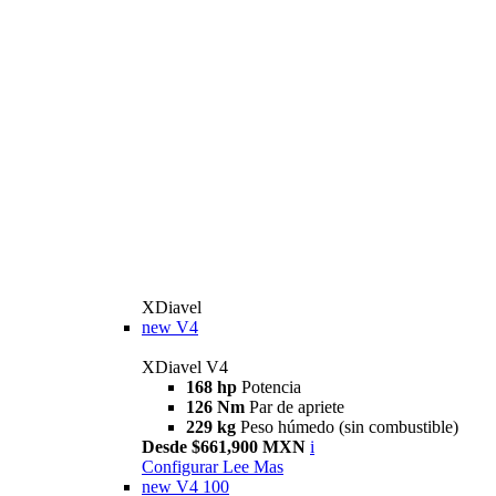
XDiavel
new
V4
XDiavel V4
168 hp
Potencia
126 Nm
Par de apriete
229 kg
Peso húmedo (sin combustible)
Desde $661,900 MXN
i
Configurar
Lee Mas
new
V4 100