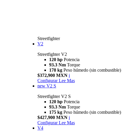
Streetfighter
V2
Streetfighter V2
120 hp
Potencia
93.3 Nm
Torque
178 kg
Peso húmedo (sin combustible)
$372,900 MXN
i
Configurar
Lee Mas
new
V2 S
Streetfighter V2 S
120 hp
Potencia
93.3 Nm
Torque
175 kg
Peso húmedo (sin combustible)
$427,900 MXN
i
Configurar
Lee Mas
V4