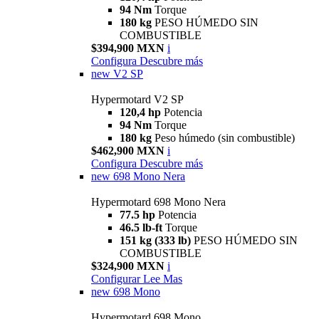
94 Nm
Torque
180 kg
PESO HÚMEDO SIN
COMBUSTIBLE
$394,900 MXN
i
Configura
Descubre más
new
V2 SP
Hypermotard V2 SP
120,4 hp
Potencia
94 Nm
Torque
180 kg
Peso húmedo (sin combustible)
$462,900 MXN
i
Configura
Descubre más
new
698 Mono Nera
Hypermotard 698 Mono Nera
77.5 hp
Potencia
46.5 lb-ft
Torque
151 kg (333 lb)
PESO HÚMEDO SIN
COMBUSTIBLE
$324,900 MXN
i
Configurar
Lee Mas
new
698 Mono
Hypermotard 698 Mono