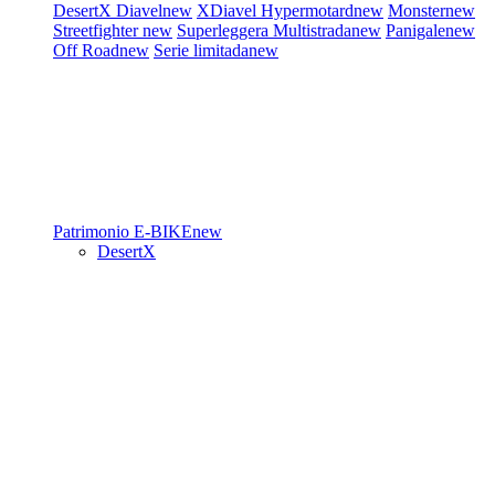
DesertX
Diavel
new
XDiavel
Hypermotard
new
Monster
new
Streetfighter
new
Superleggera
Multistrada
new
Panigale
new
Off Road
new
Serie limitada
new
Patrimonio
E-BIKE
new
DesertX