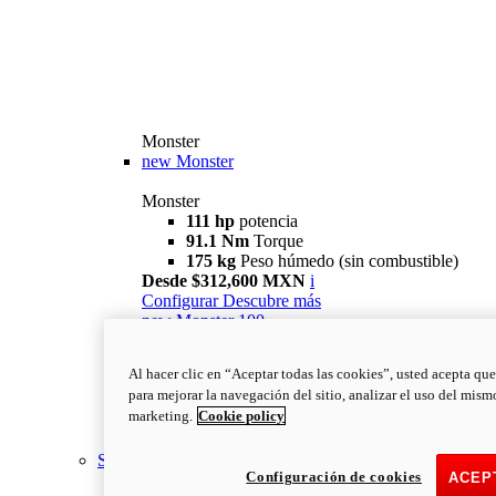
Monster
new
Monster
Monster
111 hp
potencia
91.1 Nm
Torque
175 kg
Peso húmedo (sin combustible)
Desde $312,600 MXN
i
Configurar
Descubre más
new
Monster 100
Monster 100
Al hacer clic en “Aceptar todas las cookies”, usted acepta que
111 hp
potencia
para mejorar la navegación del sitio, analizar el uso del mism
91.1 Nm
Torque
marketing.
Cookie policy
175 kg
Peso húmedo (sin combustible)
Lee Mas
Streetfighter
Configuración de cookies
ACEP