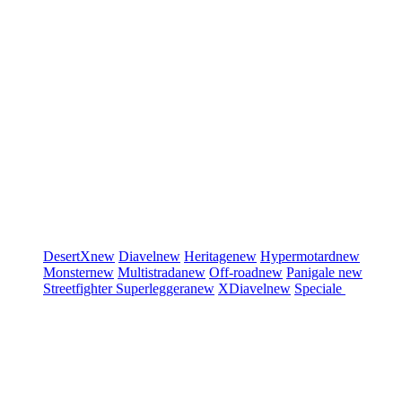
DesertX
new
Diavel
new
Heritage
new
Hypermotard
new
Monster
new
Multistrada
new
Off-road
new
Panigale
new
Streetfighter
Superleggera
new
XDiavel
new
Speciale