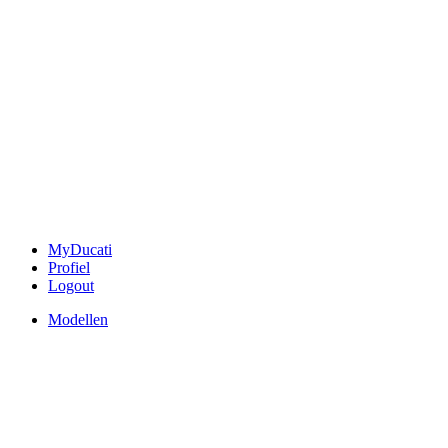
MyDucati
Profiel
Logout
Modellen