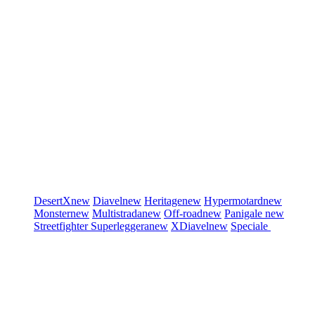
DesertX
new
Diavel
new
Heritage
new
Hypermotard
new
Monster
new
Multistrada
new
Off-road
new
Panigale
new
Streetfighter
Superleggera
new
XDiavel
new
Speciale