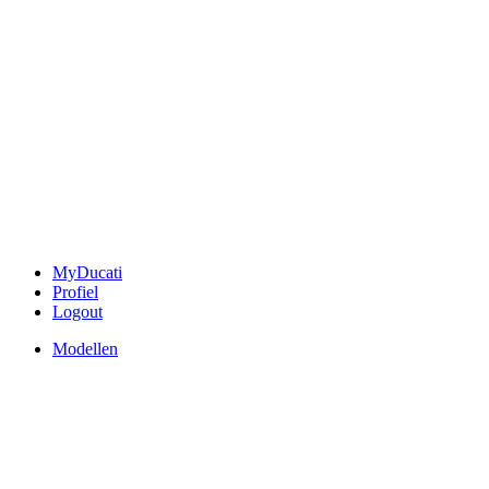
MyDucati
Profiel
Logout
Modellen