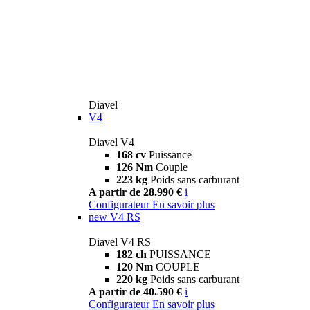
Diavel
V4
Diavel V4
168 cv
Puissance
126 Nm
Couple
223 kg
Poids sans carburant
A partir de 28.990 €
i
Configurateur
En savoir plus
new
V4 RS
Diavel V4 RS
182 ch
PUISSANCE
120 Nm
COUPLE
220 kg
Poids sans carburant
A partir de 40.590 €
i
Configurateur
En savoir plus