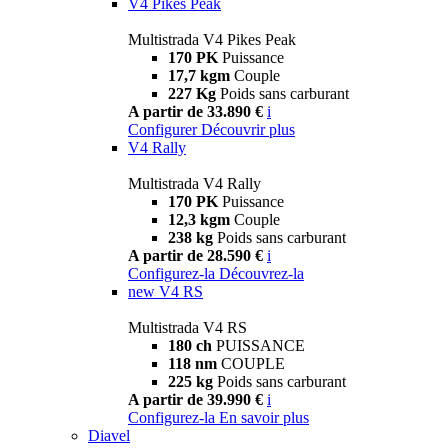
V4 Pikes Peak
Multistrada V4 Pikes Peak
170 PK
Puissance
17,7 kgm
Couple
227 Kg
Poids sans carburant
A partir de 33.890 €
i
Configurer
Découvrir plus
V4 Rally
Multistrada V4 Rally
170 PK
Puissance
12,3 kgm
Couple
238 kg
Poids sans carburant
A partir de 28.590 €
i
Configurez-la
Découvrez-la
new
V4 RS
Multistrada V4 RS
180 ch
PUISSANCE
118 nm
COUPLE
225 kg
Poids sans carburant
A partir de 39.990 €
i
Configurez-la
En savoir plus
Diavel