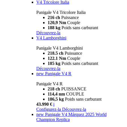
V4 Tricolore Italia
Panigale V4 Tricolore Italia
216 ch
Puissance
120,9 Nm
Couple
188 kg
Poids sans carburant
Découvrez-la
V4 Lamborghini
Panigale V4 Lamborghini
218.5 ch
Puissance
122.1 Nm
Couple
185 kg
Poids sans carburant
Découvrez-la
new
Panigale V4 R
Panigale V4 R
218 ch
PUISSANCE
114,4 nm
COUPLE
186,5 kg
Poids sans carburant
43.990 €
i
Configurez-la
Découvrez-la
new
Panigale V4 Márquez 2025 World
Champion Replica