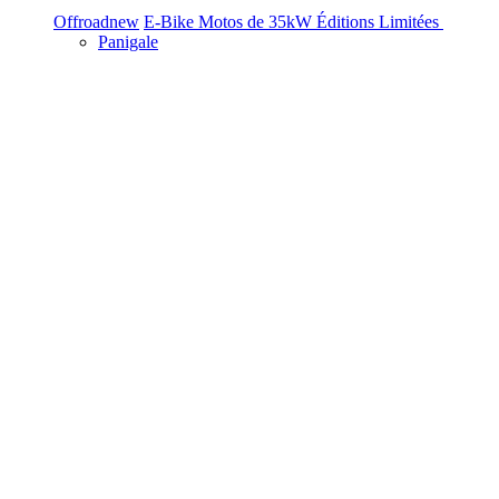
Offroad
new
E-Bike
Motos de 35kW
Éditions Limitées
Panigale