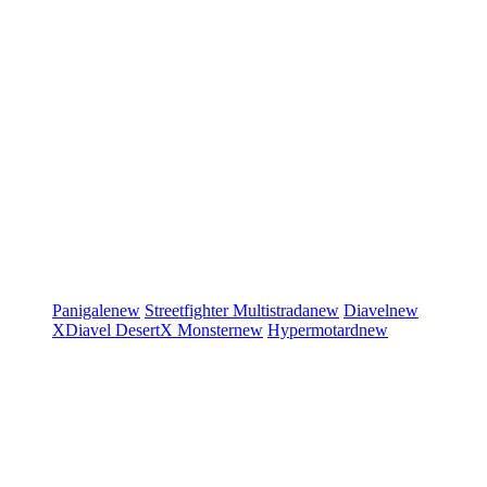
Panigale
new
Streetfighter
Multistrada
new
Diavel
new
XDiavel
DesertX
Monster
new
Hypermotard
new