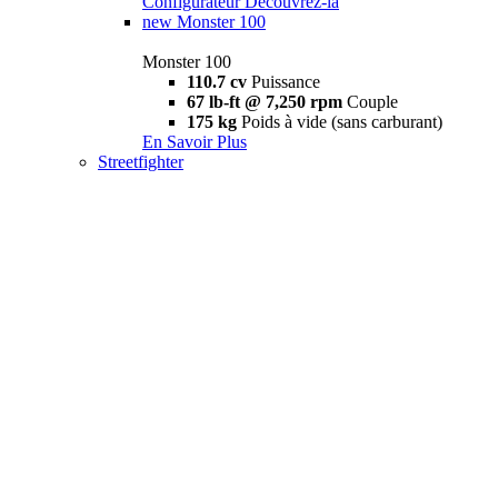
Configurateur
Découvrez-la
new
Monster 100
Monster 100
110.7 cv
Puissance
67 lb-ft @ 7,250 rpm
Couple
175 kg
Poids à vide (sans carburant)
En Savoir Plus
Streetfighter