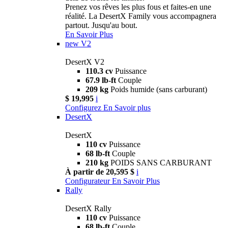
Prenez vos rêves les plus fous et faites-en une
réalité. La DesertX Family vous accompagnera
partout. Jusqu'au bout.
En Savoir Plus
new
V2
DesertX V2
110.3 cv
Puissance
67.9 lb-ft
Couple
209 kg
Poids humide (sans carburant)
$ 19,995
i
Configurez
En Savoir plus
DesertX
DesertX
110 cv
Puissance
68 lb-ft
Couple
210 kg
POIDS SANS CARBURANT
À partir de 20,595 $
i
Configurateur
En Savoir Plus
Rally
DesertX Rally
110 cv
Puissance
68 lb-ft
Couple