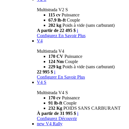
Multistrada V2 S
115 cv
Puissance
67.9 lb-ft
Couple
202 kg
Poids à vide (sans carburant)
A partir de 22 495 $
i
Configurez
En Savoir Plus
V4
Multistrada V4
170 CV
Puissance
124 Nm
Couple
229 kg
Poids à vide (sans carburant)
22 995 $
i
Configurer
En Savoir Plus
V4 S
Multistrada V4 S
170 cv
Puissance
91 lb-ft
Couple
232 Kg
POIDS SANS CARBURANT
À partir de 31 995 $
i
Configurez
Découvrir
new
V4 Rally