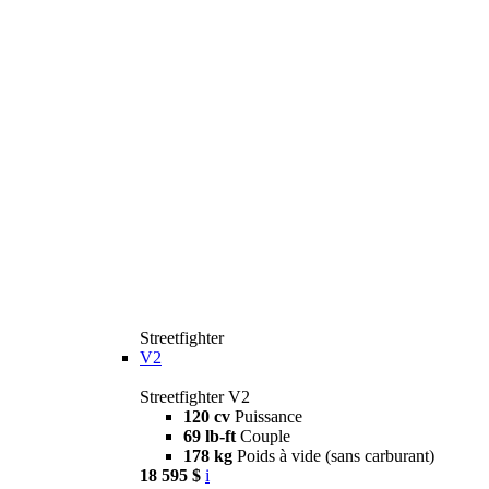
Streetfighter
V2
Streetfighter V2
120 cv
Puissance
69 lb-ft
Couple
178 kg
Poids à vide (sans carburant)
18 595 $
i