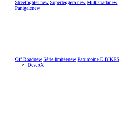
Streetfighter
new
Superleggera
new
Multistrada
new
Panigale
new
Off Road
new
Série limitée
new
Patrimoine
E-BIKES
DesertX