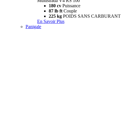
Multistrada V4 RS 100
180 cv
Puissance
87 lb ft
Couple
225 kg
POIDS SANS CARBURANT
En Savoir Plus
Panigale