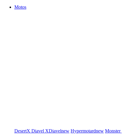
Motos
DesertX
Diavel
XDiavel
new
Hypermotard
new
Monster