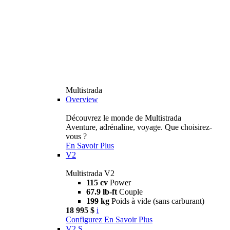
Multistrada
Overview
Découvrez le monde de Multistrada
Aventure, adrénaline, voyage. Que choisirez-
vous ?
En Savoir Plus
V2
Multistrada V2
115 cv
Power
67.9 lb-ft
Couple
199 kg
Poids à vide (sans carburant)
18 995 $
i
Configurez
En Savoir Plus
V2 S