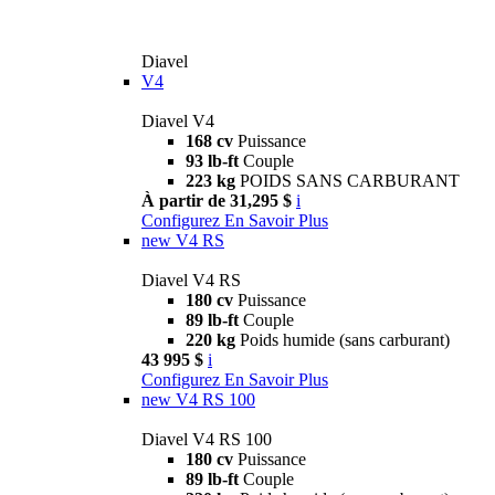
Diavel
V4
Diavel V4
168 cv
Puissance
93 lb-ft
Couple
223 kg
POIDS SANS CARBURANT
À partir de 31,295 $
i
Configurez
En Savoir Plus
new
V4 RS
Diavel V4 RS
180 cv
Puissance
89 lb-ft
Couple
220 kg
Poids humide (sans carburant)
43 995 $
i
Configurez
En Savoir Plus
new
V4 RS 100
Diavel V4 RS 100
180 cv
Puissance
89 lb-ft
Couple