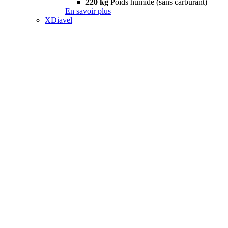
220 kg
Poids humide (sans carburant)
En savoir plus
XDiavel