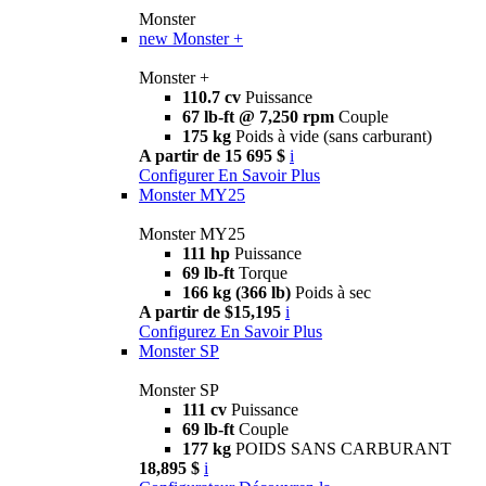
Monster
new
Monster +
Monster +
110.7 cv
Puissance
67 lb-ft @ 7,250 rpm
Couple
175 kg
Poids à vide (sans carburant)
A partir de 15 695 $
i
Configurer
En Savoir Plus
Monster MY25
Monster MY25
111 hp
Puissance
69 lb-ft
Torque
166 kg (366 lb)
Poids à sec
A partir de $15,195
i
Configurez
En Savoir Plus
Monster SP
Monster SP
111 cv
Puissance
69 lb-ft
Couple
177 kg
POIDS SANS CARBURANT
18,895 $
i