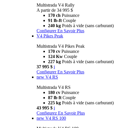
Multistrada V4 Rally
A partir de 34 995 $
170 ch
Puissance
91 lb-ft
Couple
240 kg
Poids à vide (sans carburant)
Configurer
En Savoir Plus
V4 Pikes Peak
Multistrada V4 Pikes Peak
170 cv
Puissance
124 Kw
Couple
227 kg
Poids à vide (sans carburant)
37 995 $
i
Configurer
En Savoir Plus
new
V4 RS
Multistrada V4 RS
180 cv
Puissance
87 lb ft
Couple
225 kg
Poids à vide (sans carburant)
43 995 $
i
Configurez
En Savoir Plus
new
V4 RS 100