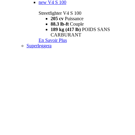
new
V4 S 100
Streetfighter V4 S 100
205 cv
Puissance
88.3 lb-ft
Couple
189 kg (417 lb)
POIDS SANS
CARBURANT
En Savoir Plus
Superleggera