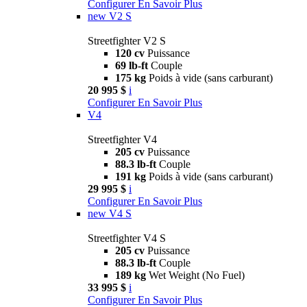
Configurer
En Savoir Plus
new
V2 S
Streetfighter V2 S
120 cv
Puissance
69 lb-ft
Couple
175 kg
Poids à vide (sans carburant)
20 995 $
i
Configurer
En Savoir Plus
V4
Streetfighter V4
205 cv
Puissance
88.3 lb-ft
Couple
191 kg
Poids à vide (sans carburant)
29 995 $
i
Configurer
En Savoir Plus
new
V4 S
Streetfighter V4 S
205 cv
Puissance
88.3 lb-ft
Couple
189 kg
Wet Weight (No Fuel)
33 995 $
i
Configurer
En Savoir Plus