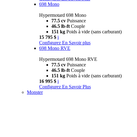
698 Mono
Hypermotard 698 Mono
77.5 cv
Puissance
46.5 lb-ft
Couple
151 kg
Poids à vide (sans carburant)
15 795 $
i
Configurez
En Savoir plus
698 Mono RVE
Hypermotard 698 Mono RVE
77.5 cv
Puissance
46.5 lb-ft
Couple
151 kg
Poids à vide (sans carburant)
16 995 $
i
Configurez
En Savoir Plus
Monster