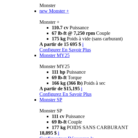
Monster
new
Monster +
Monster +
110.7 cv
Puissance
67 lb-ft @ 7,250 rpm
Couple
175 kg
Poids à vide (sans carburant)
A partir de 15 695 $
i
Configurer
En Savoir Plus
Monster MY25
Monster MY25
111 hp
Puissance
69 lb-ft
Torque
166 kg (366 lb)
Poids à sec
A partir de $15,195
i
Configurez
En Savoir Plus
Monster SP
Monster SP
111 cv
Puissance
69 lb-ft
Couple
177 kg
POIDS SANS CARBURANT
18,895 $
i