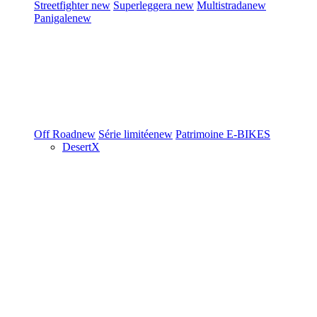
Streetfighter
new
Superleggera
new
Multistrada
new
Panigale
new
Off Road
new
Série limitée
new
Patrimoine
E-BIKES
DesertX