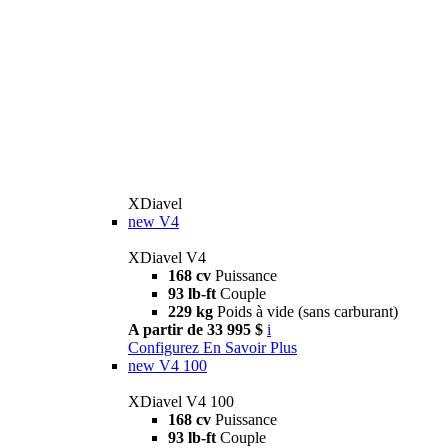
XDiavel
new
V4
XDiavel V4
168 cv
Puissance
93 lb-ft
Couple
229 kg
Poids à vide (sans carburant)
A partir de 33 995 $
i
Configurez
En Savoir Plus
new
V4 100
XDiavel V4 100
168 cv
Puissance
93 lb-ft
Couple