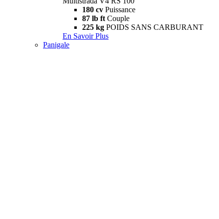
Multistrada V4 RS 100
180 cv
Puissance
87 lb ft
Couple
225 kg
POIDS SANS CARBURANT
En Savoir Plus
Panigale