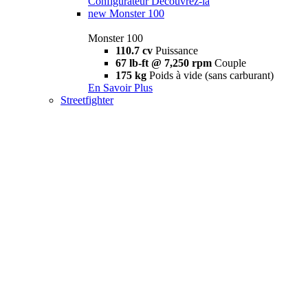
Configurateur
Découvrez-la
new
Monster 100
Monster 100
110.7 cv
Puissance
67 lb-ft @ 7,250 rpm
Couple
175 kg
Poids à vide (sans carburant)
En Savoir Plus
Streetfighter