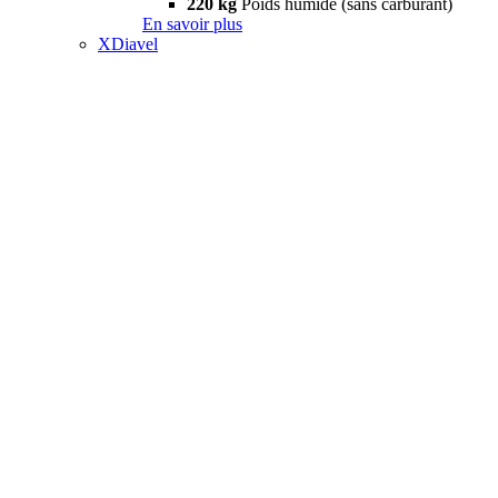
220 kg
Poids humide (sans carburant)
En savoir plus
XDiavel