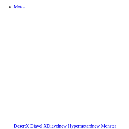
Motos
DesertX
Diavel
XDiavel
new
Hypermotard
new
Monster