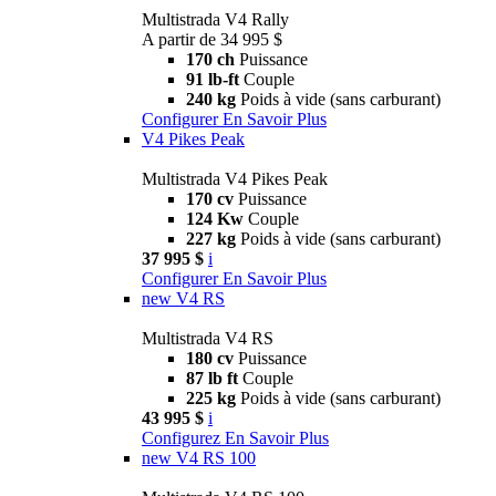
Multistrada V4 Rally
A partir de 34 995 $
170 ch
Puissance
91 lb-ft
Couple
240 kg
Poids à vide (sans carburant)
Configurer
En Savoir Plus
V4 Pikes Peak
Multistrada V4 Pikes Peak
170 cv
Puissance
124 Kw
Couple
227 kg
Poids à vide (sans carburant)
37 995 $
i
Configurer
En Savoir Plus
new
V4 RS
Multistrada V4 RS
180 cv
Puissance
87 lb ft
Couple
225 kg
Poids à vide (sans carburant)
43 995 $
i
Configurez
En Savoir Plus
new
V4 RS 100