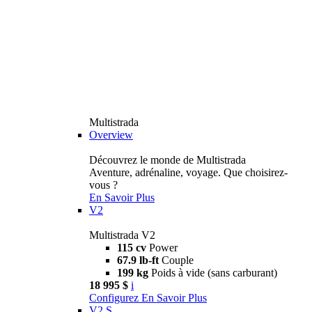
Multistrada
Overview
Découvrez le monde de Multistrada
Aventure, adrénaline, voyage. Que choisirez-
vous ?
En Savoir Plus
V2
Multistrada V2
115 cv
Power
67.9 lb-ft
Couple
199 kg
Poids à vide (sans carburant)
18 995 $
i
Configurez
En Savoir Plus
V2 S