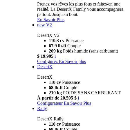
Prenez vos rêves les plus fous et faites-en une
réalité. La DesertX Family vous accompagnera
partout. Jusqu'au bout.
En Savoir Plus
new
V2
DesertX V2
110.3 cv
Puissance
67.9 lb-ft
Couple
209 kg
Poids humide (sans carburant)
$ 19,995
i
Configurez
En Savoir plus
DesertX
DesertX
110 cv
Puissance
68 lb-ft
Couple
210 kg
POIDS SANS CARBURANT
À partir de 20,595 $
i
Configurateur
En Savoir Plus
Rally
DesertX Rally
110 cv
Puissance
68 lb-ft
Couple