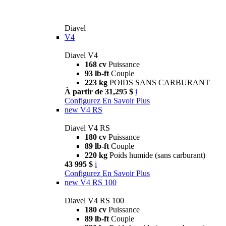
Diavel
V4
Diavel V4
168 cv
Puissance
93 lb-ft
Couple
223 kg
POIDS SANS CARBURANT
À partir de 31,295 $
i
Configurez
En Savoir Plus
new
V4 RS
Diavel V4 RS
180 cv
Puissance
89 lb-ft
Couple
220 kg
Poids humide (sans carburant)
43 995 $
i
Configurez
En Savoir Plus
new
V4 RS 100
Diavel V4 RS 100
180 cv
Puissance
89 lb-ft
Couple