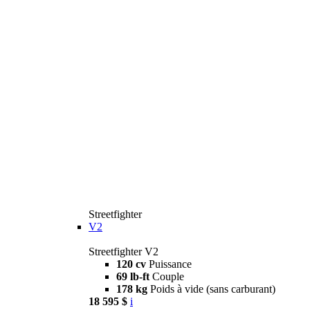
Streetfighter
V2
Streetfighter V2
120 cv
Puissance
69 lb-ft
Couple
178 kg
Poids à vide (sans carburant)
18 595 $
i