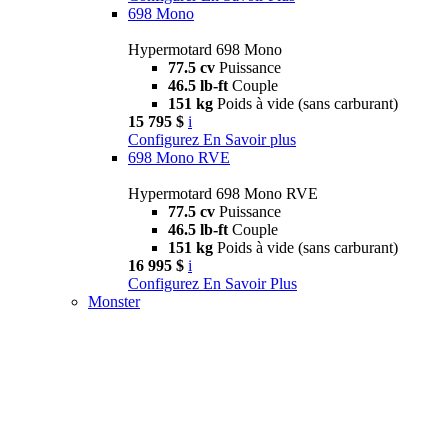
698 Mono
Hypermotard 698 Mono
77.5 cv
Puissance
46.5 lb-ft
Couple
151 kg
Poids à vide (sans carburant)
15 795 $
i
Configurez
En Savoir plus
698 Mono RVE
Hypermotard 698 Mono RVE
77.5 cv
Puissance
46.5 lb-ft
Couple
151 kg
Poids à vide (sans carburant)
16 995 $
i
Configurez
En Savoir Plus
Monster