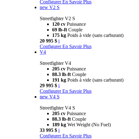
Configurer
En Savoir Plus
new
V2 S
Streetfighter V2 S
120 cv
Puissance
69 lb-ft
Couple
175 kg
Poids à vide (sans carburant)
20 995 $
i
Configurer
En Savoir Plus
V4
Streetfighter V4
205 cv
Puissance
88.3 lb-ft
Couple
191 kg
Poids à vide (sans carburant)
29 995 $
i
Configurer
En Savoir Plus
new
V4 S
Streetfighter V4 S
205 cv
Puissance
88.3 lb-ft
Couple
189 kg
Wet Weight (No Fuel)
33 995 $
i
Configurer
En Savoir Plus