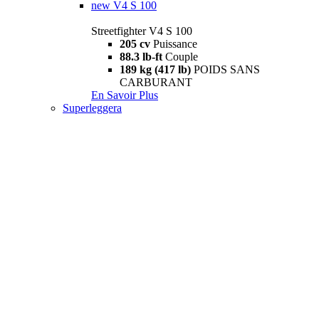
new
V4 S 100
Streetfighter V4 S 100
205 cv
Puissance
88.3 lb-ft
Couple
189 kg (417 lb)
POIDS SANS
CARBURANT
En Savoir Plus
Superleggera