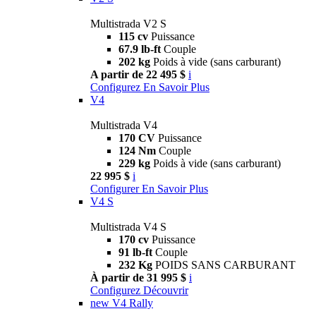
Multistrada V2 S
115 cv
Puissance
67.9 lb-ft
Couple
202 kg
Poids à vide (sans carburant)
A partir de 22 495 $
i
Configurez
En Savoir Plus
V4
Multistrada V4
170 CV
Puissance
124 Nm
Couple
229 kg
Poids à vide (sans carburant)
22 995 $
i
Configurer
En Savoir Plus
V4 S
Multistrada V4 S
170 cv
Puissance
91 lb-ft
Couple
232 Kg
POIDS SANS CARBURANT
À partir de 31 995 $
i
Configurez
Découvrir
new
V4 Rally