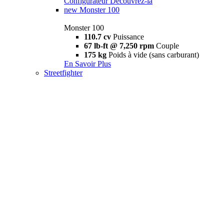
Configurateur
Découvrez-la
new
Monster 100
Monster 100
110.7 cv
Puissance
67 lb-ft @ 7,250 rpm
Couple
175 kg
Poids à vide (sans carburant)
En Savoir Plus
Streetfighter