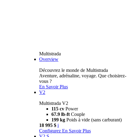
Multistrada
Overview
Découvrez le monde de Multistrada
Aventure, adrénaline, voyage. Que choisirez-
vous ?
En Savoir Plus
V2
Multistrada V2
115 cv
Power
67.9 lb-ft
Couple
199 kg
Poids à vide (sans carburant)
18 995 $
i
Configurez
En Savoir Plus
V2 S