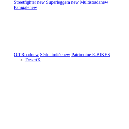
Streetfighter
new
Superleggera
new
Multistrada
new
Panigale
new
Off Road
new
Série limitée
new
Patrimoine
E-BIKES
DesertX