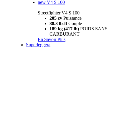
new
V4 S 100
Streetfighter V4 S 100
205 cv
Puissance
88.3 lb-ft
Couple
189 kg (417 lb)
POIDS SANS
CARBURANT
En Savoir Plus
Superleggera