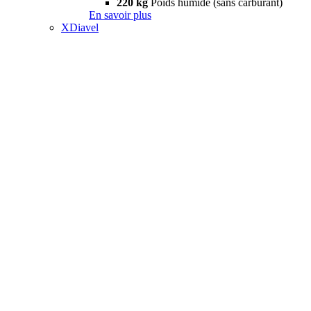
220 kg
Poids humide (sans carburant)
En savoir plus
XDiavel