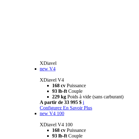
XDiavel
new
V4
XDiavel V4
168 cv
Puissance
93 lb-ft
Couple
229 kg
Poids à vide (sans carburant)
A partir de 33 995 $
i
Configurez
En Savoir Plus
new
V4 100
XDiavel V4 100
168 cv
Puissance
93 lb-ft
Couple