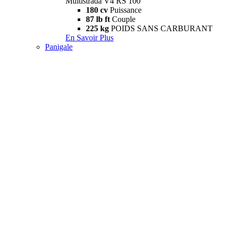
Multistrada V4 RS 100
180 cv
Puissance
87 lb ft
Couple
225 kg
POIDS SANS CARBURANT
En Savoir Plus
Panigale