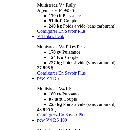
Multistrada V4 Rally
A partir de 34 995 $
170 ch
Puissance
91 lb-ft
Couple
240 kg
Poids à vide (sans carburant)
Configurer
En Savoir Plus
V4 Pikes Peak
Multistrada V4 Pikes Peak
170 cv
Puissance
124 Kw
Couple
227 kg
Poids à vide (sans carburant)
37 995 $
i
Configurer
En Savoir Plus
new
V4 RS
Multistrada V4 RS
180 cv
Puissance
87 lb ft
Couple
225 kg
Poids à vide (sans carburant)
43 995 $
i
Configurez
En Savoir Plus
new
V4 RS 100