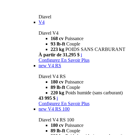
Diavel
V4
Diavel V4
168 cv
Puissance
93 lb-ft
Couple
223 kg
POIDS SANS CARBURANT
À partir de 31,295 $
i
Configurez
En Savoir Plus
new
V4 RS
Diavel V4 RS
180 cv
Puissance
89 lb-ft
Couple
220 kg
Poids humide (sans carburant)
43 995 $
i
Configurez
En Savoir Plus
new
V4 RS 100
Diavel V4 RS 100
180 cv
Puissance
89 lb-ft
Couple