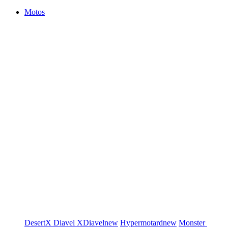
Motos
DesertX
Diavel
XDiavel
new
Hypermotard
new
Monster