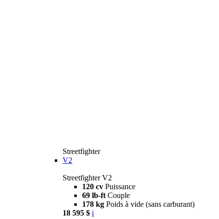
Streetfighter
V2
Streetfighter V2
120 cv
Puissance
69 lb-ft
Couple
178 kg
Poids à vide (sans carburant)
18 595 $
i