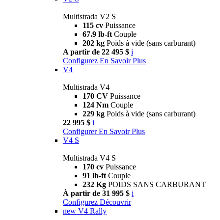
Multistrada V2 S
115 cv
Puissance
67.9 lb-ft
Couple
202 kg
Poids à vide (sans carburant)
A partir de 22 495 $
i
Configurez
En Savoir Plus
V4
Multistrada V4
170 CV
Puissance
124 Nm
Couple
229 kg
Poids à vide (sans carburant)
22 995 $
i
Configurer
En Savoir Plus
V4 S
Multistrada V4 S
170 cv
Puissance
91 lb-ft
Couple
232 Kg
POIDS SANS CARBURANT
À partir de 31 995 $
i
Configurez
Découvrir
new
V4 Rally