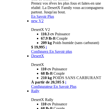
Prenez vos rêves les plus fous et faites-en une
réalité. La DesertX Family vous accompagnera
partout. Jusqu'au bout.
En Savoir Plus
new
V2
DesertX V2
110.3 cv
Puissance
67.9 lb-ft
Couple
209 kg
Poids humide (sans carburant)
$ 19,995
i
Configurez
En Savoir plus
DesertX
DesertX
110 cv
Puissance
68 lb-ft
Couple
210 kg
POIDS SANS CARBURANT
À partir de 20,595 $
i
Configurateur
En Savoir Plus
Rally
DesertX Rally
110 cv
Puissance
68 lb-ft
Couple