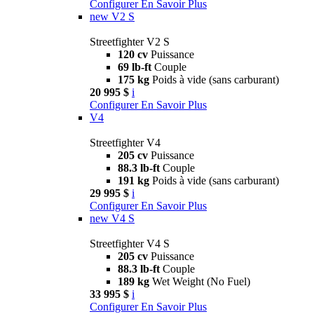
Configurer
En Savoir Plus
new
V2 S
Streetfighter V2 S
120 cv
Puissance
69 lb-ft
Couple
175 kg
Poids à vide (sans carburant)
20 995 $
i
Configurer
En Savoir Plus
V4
Streetfighter V4
205 cv
Puissance
88.3 lb-ft
Couple
191 kg
Poids à vide (sans carburant)
29 995 $
i
Configurer
En Savoir Plus
new
V4 S
Streetfighter V4 S
205 cv
Puissance
88.3 lb-ft
Couple
189 kg
Wet Weight (No Fuel)
33 995 $
i
Configurer
En Savoir Plus