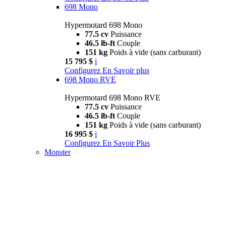
698 Mono
Hypermotard 698 Mono
77.5 cv
Puissance
46.5 lb-ft
Couple
151 kg
Poids à vide (sans carburant)
15 795 $
i
Configurez
En Savoir plus
698 Mono RVE
Hypermotard 698 Mono RVE
77.5 cv
Puissance
46.5 lb-ft
Couple
151 kg
Poids à vide (sans carburant)
16 995 $
i
Configurez
En Savoir Plus
Monster