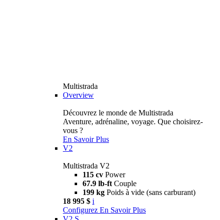
Multistrada
Overview
Découvrez le monde de Multistrada
Aventure, adrénaline, voyage. Que choisirez-
vous ?
En Savoir Plus
V2
Multistrada V2
115 cv
Power
67.9 lb-ft
Couple
199 kg
Poids à vide (sans carburant)
18 995 $
i
Configurez
En Savoir Plus
V2 S