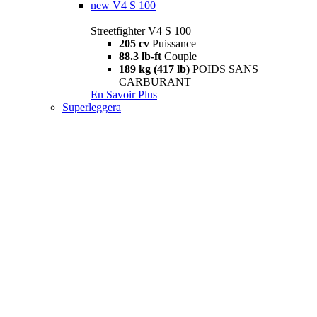
new
V4 S 100
Streetfighter V4 S 100
205 cv
Puissance
88.3 lb-ft
Couple
189 kg (417 lb)
POIDS SANS
CARBURANT
En Savoir Plus
Superleggera