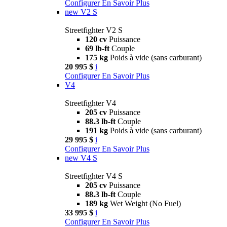
Configurer
En Savoir Plus
new
V2 S
Streetfighter V2 S
120 cv
Puissance
69 lb-ft
Couple
175 kg
Poids à vide (sans carburant)
20 995 $
i
Configurer
En Savoir Plus
V4
Streetfighter V4
205 cv
Puissance
88.3 lb-ft
Couple
191 kg
Poids à vide (sans carburant)
29 995 $
i
Configurer
En Savoir Plus
new
V4 S
Streetfighter V4 S
205 cv
Puissance
88.3 lb-ft
Couple
189 kg
Wet Weight (No Fuel)
33 995 $
i
Configurer
En Savoir Plus