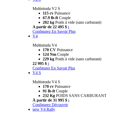
Multistrada V2 S
115 cv
Puissance
67.9 lb-ft
Couple
202 kg
Poids à vide (sans carburant)
A partir de 22 495 $
i
Configurez
En Savoir Plus
V4
Multistrada V4
170 CV
Puissance
124 Nm
Couple
229 kg
Poids à vide (sans carburant)
22 995 $
i
Configurer
En Savoir Plus
V4 S
Multistrada V4 S
170 cv
Puissance
91 lb-ft
Couple
232 Kg
POIDS SANS CARBURANT
À partir de 31 995 $
i
Configurez
Découvrir
new
V4 Rally