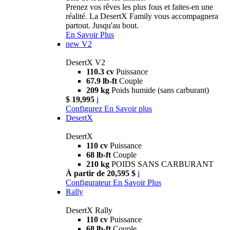
Prenez vos rêves les plus fous et faites-en une
réalité. La DesertX Family vous accompagnera
partout. Jusqu'au bout.
En Savoir Plus
new
V2
DesertX V2
110.3 cv
Puissance
67.9 lb-ft
Couple
209 kg
Poids humide (sans carburant)
$ 19,995
i
Configurez
En Savoir plus
DesertX
DesertX
110 cv
Puissance
68 lb-ft
Couple
210 kg
POIDS SANS CARBURANT
À partir de 20,595 $
i
Configurateur
En Savoir Plus
Rally
DesertX Rally
110 cv
Puissance
68 lb-ft
Couple