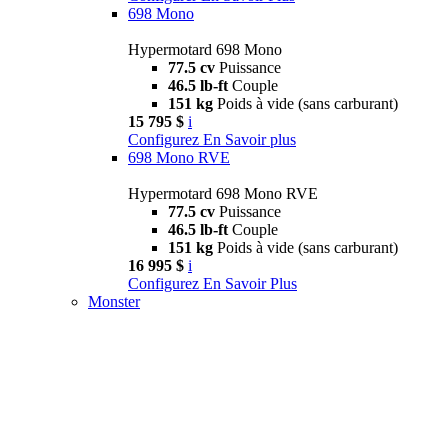
698 Mono
Hypermotard 698 Mono
77.5 cv
Puissance
46.5 lb-ft
Couple
151 kg
Poids à vide (sans carburant)
15 795 $
i
Configurez
En Savoir plus
698 Mono RVE
Hypermotard 698 Mono RVE
77.5 cv
Puissance
46.5 lb-ft
Couple
151 kg
Poids à vide (sans carburant)
16 995 $
i
Configurez
En Savoir Plus
Monster