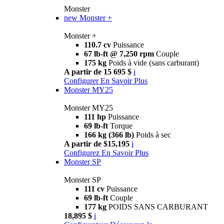
Monster
new
Monster +
Monster +
110.7 cv
Puissance
67 lb-ft @ 7,250 rpm
Couple
175 kg
Poids à vide (sans carburant)
A partir de 15 695 $
i
Configurer
En Savoir Plus
Monster MY25
Monster MY25
111 hp
Puissance
69 lb-ft
Torque
166 kg (366 lb)
Poids à sec
A partir de $15,195
i
Configurez
En Savoir Plus
Monster SP
Monster SP
111 cv
Puissance
69 lb-ft
Couple
177 kg
POIDS SANS CARBURANT
18,895 $
i