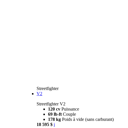
Streetfighter
V2
Streetfighter V2
120 cv
Puissance
69 lb-ft
Couple
178 kg
Poids à vide (sans carburant)
18 595 $
i