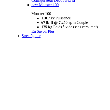
Configurateur
Découvrez-la
new
Monster 100
Monster 100
110.7 cv
Puissance
67 lb-ft @ 7,250 rpm
Couple
175 kg
Poids à vide (sans carburant)
En Savoir Plus
Streetfighter