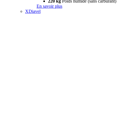
220 kg
Poids humide (sans carburant)
En savoir plus
XDiavel