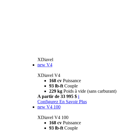
XDiavel
new
V4
XDiavel V4
168 cv
Puissance
93 lb-ft
Couple
229 kg
Poids à vide (sans carburant)
A partir de 33 995 $
i
Configurez
En Savoir Plus
new
V4 100
XDiavel V4 100
168 cv
Puissance
93 lb-ft
Couple