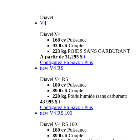
Diavel
V4
Diavel V4
168 cv
Puissance
93 lb-ft
Couple
223 kg
POIDS SANS CARBURANT
À partir de 31,295 $
i
Configurez
En Savoir Plus
new
V4 RS
Diavel V4 RS
180 cv
Puissance
89 lb-ft
Couple
220 kg
Poids humide (sans carburant)
43 995 $
i
Configurez
En Savoir Plus
new
V4 RS 100
Diavel V4 RS 100
180 cv
Puissance
89 lb-ft
Couple