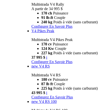
Multistrada V4 Rally
A partir de 34 995 $
170 ch
Puissance
91 lb-ft
Couple
240 kg
Poids à vide (sans carburant)
Configurer
En Savoir Plus
V4 Pikes Peak
Multistrada V4 Pikes Peak
170 cv
Puissance
124 Kw
Couple
227 kg
Poids à vide (sans carburant)
37 995 $
i
Configurer
En Savoir Plus
new
V4 RS
Multistrada V4 RS
180 cv
Puissance
87 lb ft
Couple
225 kg
Poids à vide (sans carburant)
43 995 $
i
Configurez
En Savoir Plus
new
V4 RS 100