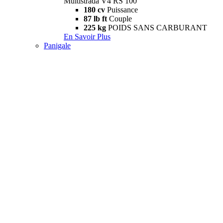
Multistrada V4 RS 100
180 cv
Puissance
87 lb ft
Couple
225 kg
POIDS SANS CARBURANT
En Savoir Plus
Panigale