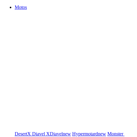
Motos
DesertX
Diavel
XDiavel
new
Hypermotard
new
Monster