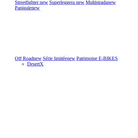
Streetfighter
new
Superleggera
new
Multistrada
new
Panigale
new
Off Road
new
Série limitée
new
Patrimoine
E-BIKES
DesertX