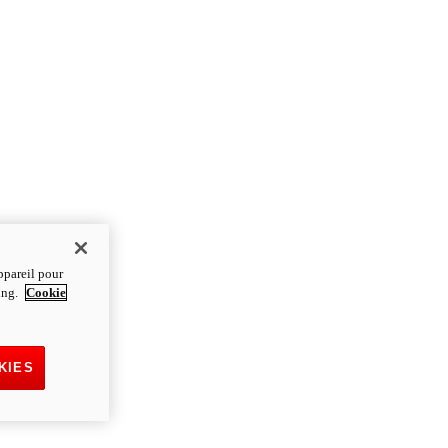
ppareil pour
ting.
Cookie
KIES