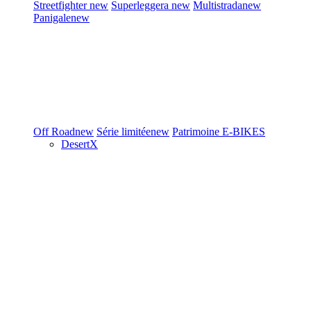
Streetfighter
new
Superleggera
new
Multistrada
new
Panigale
new
Off Road
new
Série limitée
new
Patrimoine
E-BIKES
DesertX