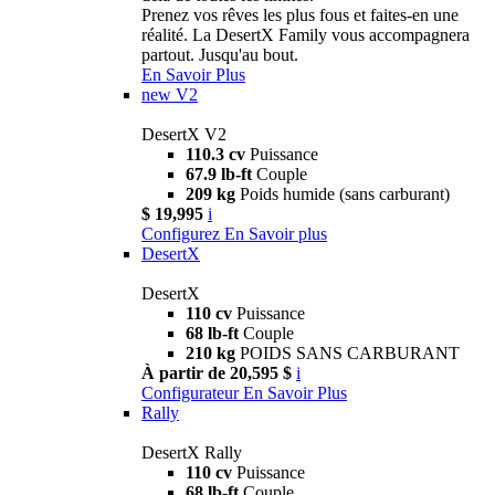
Prenez vos rêves les plus fous et faites-en une
réalité. La DesertX Family vous accompagnera
partout. Jusqu'au bout.
En Savoir Plus
new
V2
DesertX V2
110.3 cv
Puissance
67.9 lb-ft
Couple
209 kg
Poids humide (sans carburant)
$ 19,995
i
Configurez
En Savoir plus
DesertX
DesertX
110 cv
Puissance
68 lb-ft
Couple
210 kg
POIDS SANS CARBURANT
À partir de 20,595 $
i
Configurateur
En Savoir Plus
Rally
DesertX Rally
110 cv
Puissance
68 lb-ft
Couple