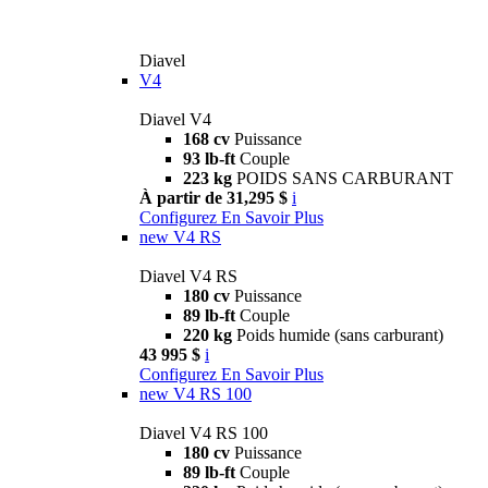
Diavel
V4
Diavel V4
168 cv
Puissance
93 lb-ft
Couple
223 kg
POIDS SANS CARBURANT
À partir de 31,295 $
i
Configurez
En Savoir Plus
new
V4 RS
Diavel V4 RS
180 cv
Puissance
89 lb-ft
Couple
220 kg
Poids humide (sans carburant)
43 995 $
i
Configurez
En Savoir Plus
new
V4 RS 100
Diavel V4 RS 100
180 cv
Puissance
89 lb-ft
Couple