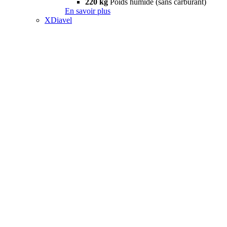
220 kg
Poids humide (sans carburant)
En savoir plus
XDiavel