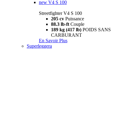
new
V4 S 100
Streetfighter V4 S 100
205 cv
Puissance
88.3 lb-ft
Couple
189 kg (417 lb)
POIDS SANS
CARBURANT
En Savoir Plus
Superleggera