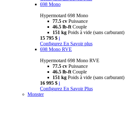
698 Mono
Hypermotard 698 Mono
77.5 cv
Puissance
46.5 lb-ft
Couple
151 kg
Poids à vide (sans carburant)
15 795 $
i
Configurez
En Savoir plus
698 Mono RVE
Hypermotard 698 Mono RVE
77.5 cv
Puissance
46.5 lb-ft
Couple
151 kg
Poids à vide (sans carburant)
16 995 $
i
Configurez
En Savoir Plus
Monster