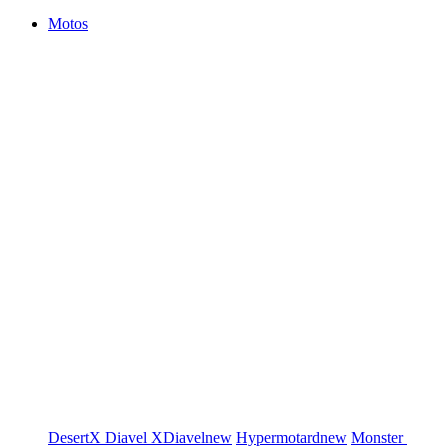
Motos
DesertX
Diavel
XDiavel
new
Hypermotard
new
Monster