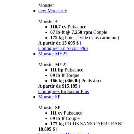
Monster
new
Monster +
Monster +
110.7 cv
Puissance
67 lb-ft @ 7,250 rpm
Couple
175 kg
Poids à vide (sans carburant)
A partir de 15 695 $
i
Configurer
En Savoir Plus
Monster MY25
Monster MY25
111 hp
Puissance
69 lb-ft
Torque
166 kg (366 lb)
Poids à sec
A partir de $15,195
i
Configurez
En Savoir Plus
Monster SP
Monster SP
111 cv
Puissance
69 lb-ft
Couple
177 kg
POIDS SANS CARBURANT
18,895 $
i