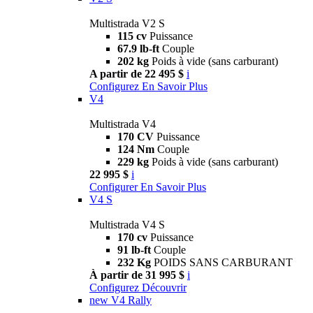
Multistrada V2 S
115 cv
Puissance
67.9 lb-ft
Couple
202 kg
Poids à vide (sans carburant)
A partir de 22 495 $
i
Configurez
En Savoir Plus
V4
Multistrada V4
170 CV
Puissance
124 Nm
Couple
229 kg
Poids à vide (sans carburant)
22 995 $
i
Configurer
En Savoir Plus
V4 S
Multistrada V4 S
170 cv
Puissance
91 lb-ft
Couple
232 Kg
POIDS SANS CARBURANT
À partir de 31 995 $
i
Configurez
Découvrir
new
V4 Rally