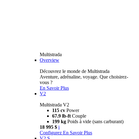
Multistrada
Overview
Découvrez le monde de Multistrada
Aventure, adrénaline, voyage. Que choisirez-
vous ?
En Savoir Plus
V2
Multistrada V2
115 cv
Power
67.9 lb-ft
Couple
199 kg
Poids à vide (sans carburant)
18 995 $
i
Configurez
En Savoir Plus
V2 S