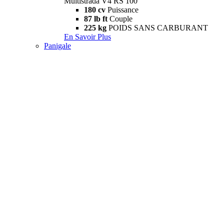
Multistrada V4 RS 100
180 cv
Puissance
87 lb ft
Couple
225 kg
POIDS SANS CARBURANT
En Savoir Plus
Panigale