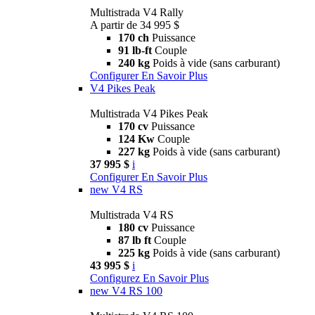
Multistrada V4 Rally
A partir de 34 995 $
170 ch
Puissance
91 lb-ft
Couple
240 kg
Poids à vide (sans carburant)
Configurer
En Savoir Plus
V4 Pikes Peak
Multistrada V4 Pikes Peak
170 cv
Puissance
124 Kw
Couple
227 kg
Poids à vide (sans carburant)
37 995 $
i
Configurer
En Savoir Plus
new
V4 RS
Multistrada V4 RS
180 cv
Puissance
87 lb ft
Couple
225 kg
Poids à vide (sans carburant)
43 995 $
i
Configurez
En Savoir Plus
new
V4 RS 100