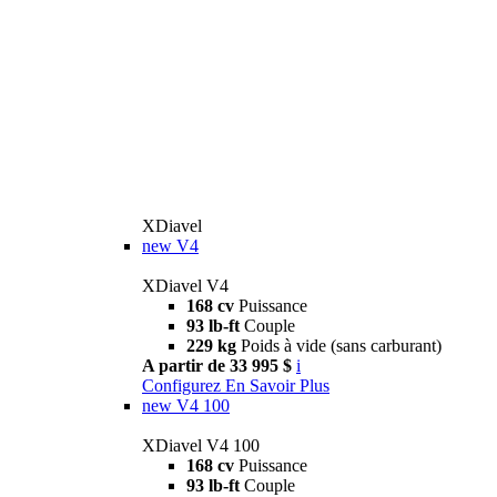
XDiavel
new
V4
XDiavel V4
168 cv
Puissance
93 lb-ft
Couple
229 kg
Poids à vide (sans carburant)
A partir de 33 995 $
i
Configurez
En Savoir Plus
new
V4 100
XDiavel V4 100
168 cv
Puissance
93 lb-ft
Couple