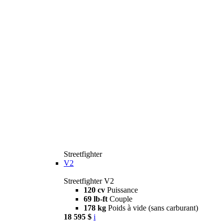
Streetfighter
V2
Streetfighter V2
120 cv
Puissance
69 lb-ft
Couple
178 kg
Poids à vide (sans carburant)
18 595 $
i