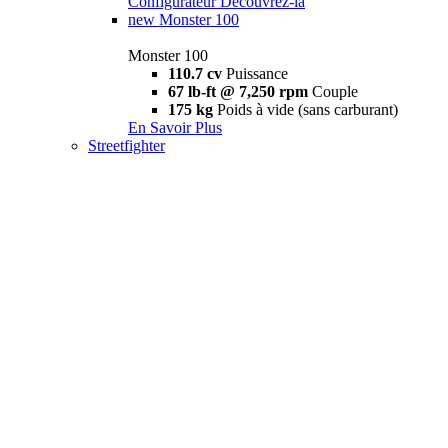
Configurateur
Découvrez-la
new
Monster 100
Monster 100
110.7 cv
Puissance
67 lb-ft @ 7,250 rpm
Couple
175 kg
Poids à vide (sans carburant)
En Savoir Plus
Streetfighter