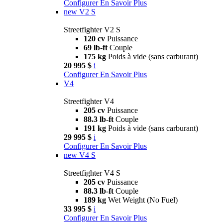
Configurer
En Savoir Plus
new
V2 S
Streetfighter V2 S
120 cv
Puissance
69 lb-ft
Couple
175 kg
Poids à vide (sans carburant)
20 995 $
i
Configurer
En Savoir Plus
V4
Streetfighter V4
205 cv
Puissance
88.3 lb-ft
Couple
191 kg
Poids à vide (sans carburant)
29 995 $
i
Configurer
En Savoir Plus
new
V4 S
Streetfighter V4 S
205 cv
Puissance
88.3 lb-ft
Couple
189 kg
Wet Weight (No Fuel)
33 995 $
i
Configurer
En Savoir Plus