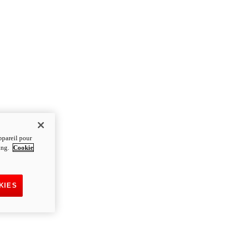
ppareil pour
ting.
Cookie
KIES