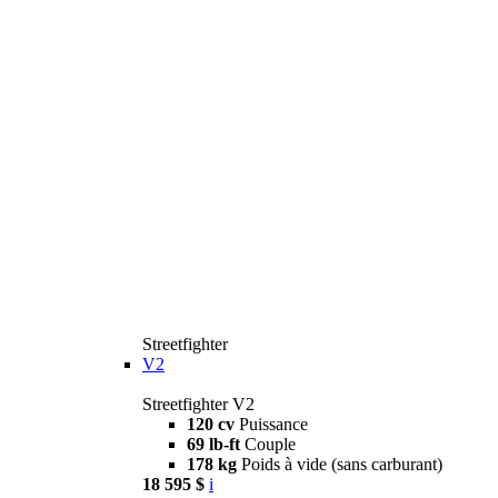
Streetfighter
V2
Streetfighter V2
120 cv
Puissance
69 lb-ft
Couple
178 kg
Poids à vide (sans carburant)
18 595 $
i