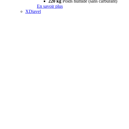
220 kg
Poids humide (sans carburant)
En savoir plus
XDiavel