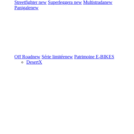
Streetfighter
new
Superleggera
new
Multistrada
new
Panigale
new
Off Road
new
Série limitée
new
Patrimoine
E-BIKES
DesertX