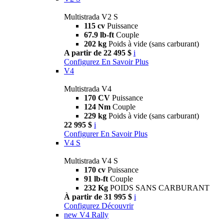
Multistrada V2 S
115 cv
Puissance
67.9 lb-ft
Couple
202 kg
Poids à vide (sans carburant)
A partir de 22 495 $
i
Configurez
En Savoir Plus
V4
Multistrada V4
170 CV
Puissance
124 Nm
Couple
229 kg
Poids à vide (sans carburant)
22 995 $
i
Configurer
En Savoir Plus
V4 S
Multistrada V4 S
170 cv
Puissance
91 lb-ft
Couple
232 Kg
POIDS SANS CARBURANT
À partir de 31 995 $
i
Configurez
Découvrir
new
V4 Rally