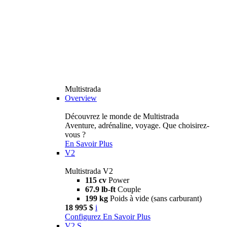
Multistrada
Overview
Découvrez le monde de Multistrada
Aventure, adrénaline, voyage. Que choisirez-
vous ?
En Savoir Plus
V2
Multistrada V2
115 cv
Power
67.9 lb-ft
Couple
199 kg
Poids à vide (sans carburant)
18 995 $
i
Configurez
En Savoir Plus
V2 S