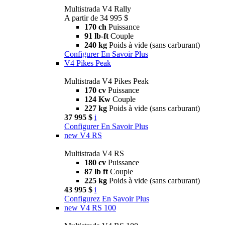
Multistrada V4 Rally
A partir de 34 995 $
170 ch
Puissance
91 lb-ft
Couple
240 kg
Poids à vide (sans carburant)
Configurer
En Savoir Plus
V4 Pikes Peak
Multistrada V4 Pikes Peak
170 cv
Puissance
124 Kw
Couple
227 kg
Poids à vide (sans carburant)
37 995 $
i
Configurer
En Savoir Plus
new
V4 RS
Multistrada V4 RS
180 cv
Puissance
87 lb ft
Couple
225 kg
Poids à vide (sans carburant)
43 995 $
i
Configurez
En Savoir Plus
new
V4 RS 100