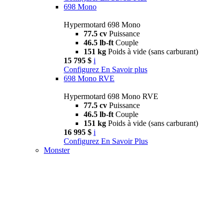
698 Mono
Hypermotard 698 Mono
77.5 cv
Puissance
46.5 lb-ft
Couple
151 kg
Poids à vide (sans carburant)
15 795 $
i
Configurez
En Savoir plus
698 Mono RVE
Hypermotard 698 Mono RVE
77.5 cv
Puissance
46.5 lb-ft
Couple
151 kg
Poids à vide (sans carburant)
16 995 $
i
Configurez
En Savoir Plus
Monster