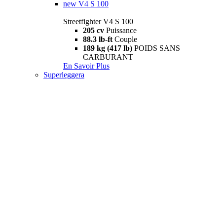
new
V4 S 100
Streetfighter V4 S 100
205 cv
Puissance
88.3 lb-ft
Couple
189 kg (417 lb)
POIDS SANS
CARBURANT
En Savoir Plus
Superleggera