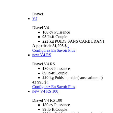
Diavel
V4
Diavel V4
168 cv
Puissance
93 lb-ft
Couple
223 kg
POIDS SANS CARBURANT
À partir de 31,295 $
i
Configurez
En Savoir Plus
new
V4 RS
Diavel V4 RS
180 cv
Puissance
89 lb-ft
Couple
220 kg
Poids humide (sans carburant)
43 995 $
i
Configurez
En Savoir Plus
new
V4 RS 100
Diavel V4 RS 100
180 cv
Puissance
89 lb-ft
Couple