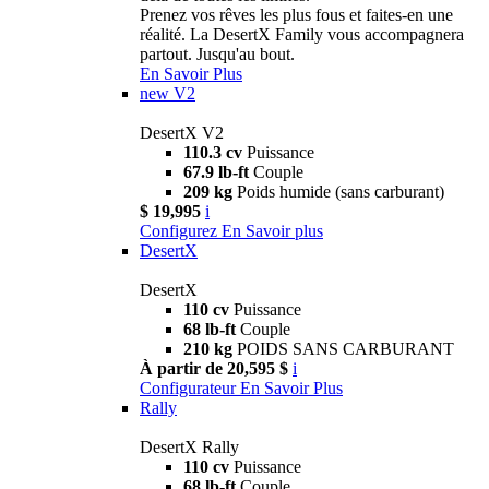
Prenez vos rêves les plus fous et faites-en une
réalité. La DesertX Family vous accompagnera
partout. Jusqu'au bout.
En Savoir Plus
new
V2
DesertX V2
110.3 cv
Puissance
67.9 lb-ft
Couple
209 kg
Poids humide (sans carburant)
$ 19,995
i
Configurez
En Savoir plus
DesertX
DesertX
110 cv
Puissance
68 lb-ft
Couple
210 kg
POIDS SANS CARBURANT
À partir de 20,595 $
i
Configurateur
En Savoir Plus
Rally
DesertX Rally
110 cv
Puissance
68 lb-ft
Couple