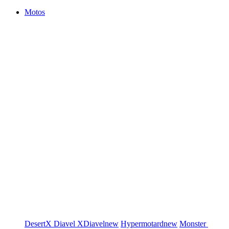
Motos
DesertX
Diavel
XDiavel
new
Hypermotard
new
Monster