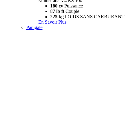
Multistrada V4 RS 100
180 cv
Puissance
87 lb ft
Couple
225 kg
POIDS SANS CARBURANT
En Savoir Plus
Panigale