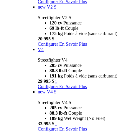
Configurer
En Savoir Plus
new
V2 S
Streetfighter V2 S
120 cv
Puissance
69 lb-ft
Couple
175 kg
Poids à vide (sans carburant)
20 995 $
i
Configurer
En Savoir Plus
V4
Streetfighter V4
205 cv
Puissance
88.3 lb-ft
Couple
191 kg
Poids à vide (sans carburant)
29 995 $
i
Configurer
En Savoir Plus
new
V4 S
Streetfighter V4 S
205 cv
Puissance
88.3 lb-ft
Couple
189 kg
Wet Weight (No Fuel)
33 995 $
i
Configurer
En Savoir Plus