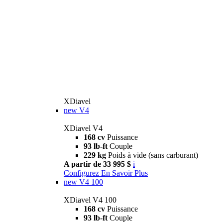
XDiavel
new
V4
XDiavel V4
168 cv
Puissance
93 lb-ft
Couple
229 kg
Poids à vide (sans carburant)
A partir de 33 995 $
i
Configurez
En Savoir Plus
new
V4 100
XDiavel V4 100
168 cv
Puissance
93 lb-ft
Couple