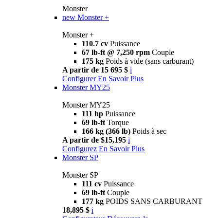
Monster
new
Monster +
Monster +
110.7 cv
Puissance
67 lb-ft @ 7,250 rpm
Couple
175 kg
Poids à vide (sans carburant)
A partir de 15 695 $
i
Configurer
En Savoir Plus
Monster MY25
Monster MY25
111 hp
Puissance
69 lb-ft
Torque
166 kg (366 lb)
Poids à sec
A partir de $15,195
i
Configurez
En Savoir Plus
Monster SP
Monster SP
111 cv
Puissance
69 lb-ft
Couple
177 kg
POIDS SANS CARBURANT
18,895 $
i