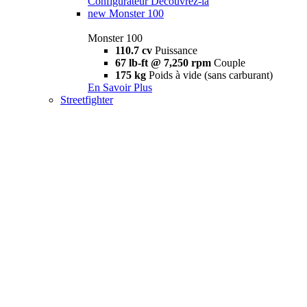
Configurateur
Découvrez-la
new
Monster 100
Monster 100
110.7 cv
Puissance
67 lb-ft @ 7,250 rpm
Couple
175 kg
Poids à vide (sans carburant)
En Savoir Plus
Streetfighter