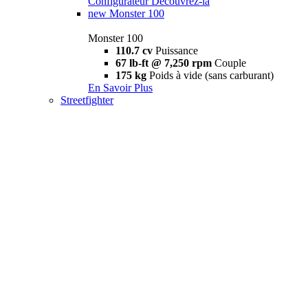
Configurateur
Découvrez-la
new
Monster 100
Monster 100
110.7 cv
Puissance
67 lb-ft @ 7,250 rpm
Couple
175 kg
Poids à vide (sans carburant)
En Savoir Plus
Streetfighter