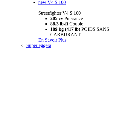
new
V4 S 100
Streetfighter V4 S 100
205 cv
Puissance
88.3 lb-ft
Couple
189 kg (417 lb)
POIDS SANS
CARBURANT
En Savoir Plus
Superleggera