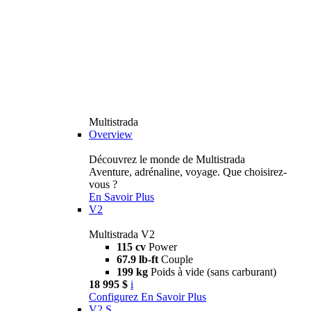
Multistrada
Overview
Découvrez le monde de Multistrada
Aventure, adrénaline, voyage. Que choisirez-
vous ?
En Savoir Plus
V2
Multistrada V2
115 cv
Power
67.9 lb-ft
Couple
199 kg
Poids à vide (sans carburant)
18 995 $
i
Configurez
En Savoir Plus
V2 S