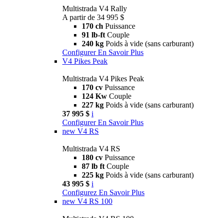
Multistrada V4 Rally
A partir de 34 995 $
170 ch
Puissance
91 lb-ft
Couple
240 kg
Poids à vide (sans carburant)
Configurer
En Savoir Plus
V4 Pikes Peak
Multistrada V4 Pikes Peak
170 cv
Puissance
124 Kw
Couple
227 kg
Poids à vide (sans carburant)
37 995 $
i
Configurer
En Savoir Plus
new
V4 RS
Multistrada V4 RS
180 cv
Puissance
87 lb ft
Couple
225 kg
Poids à vide (sans carburant)
43 995 $
i
Configurez
En Savoir Plus
new
V4 RS 100