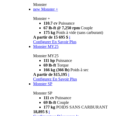
Monster
new
Monster +
Monster +
110.7 cv
Puissance
67 lb-ft @ 7,250 rpm
Couple
175 kg
Poids à vide (sans carburant)
A partir de 15 695 $
i
Configurer
En Savoir Plus
Monster MY25
Monster MY25
111 hp
Puissance
69 lb-ft
Torque
166 kg (366 lb)
Poids à sec
A partir de $15,195
i
Configurez
En Savoir Plus
Monster SP
Monster SP
111 cv
Puissance
69 lb-ft
Couple
177 kg
POIDS SANS CARBURANT
18,895 $
i