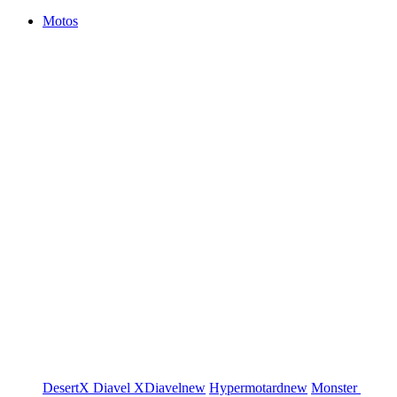
Motos
DesertX
Diavel
XDiavel
new
Hypermotard
new
Monster