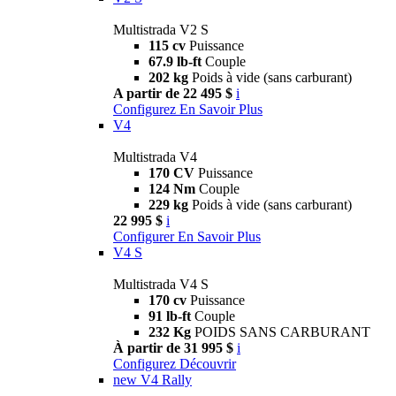
Multistrada V2 S
115 cv
Puissance
67.9 lb-ft
Couple
202 kg
Poids à vide (sans carburant)
A partir de 22 495 $
i
Configurez
En Savoir Plus
V4
Multistrada V4
170 CV
Puissance
124 Nm
Couple
229 kg
Poids à vide (sans carburant)
22 995 $
i
Configurer
En Savoir Plus
V4 S
Multistrada V4 S
170 cv
Puissance
91 lb-ft
Couple
232 Kg
POIDS SANS CARBURANT
À partir de 31 995 $
i
Configurez
Découvrir
new
V4 Rally