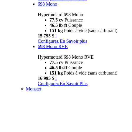
698 Mono
Hypermotard 698 Mono
77.5 cv
Puissance
46.5 lb-ft
Couple
151 kg
Poids à vide (sans carburant)
15 795 $
i
Configurez
En Savoir plus
698 Mono RVE
Hypermotard 698 Mono RVE
77.5 cv
Puissance
46.5 lb-ft
Couple
151 kg
Poids à vide (sans carburant)
16 995 $
i
Configurez
En Savoir Plus
Monster