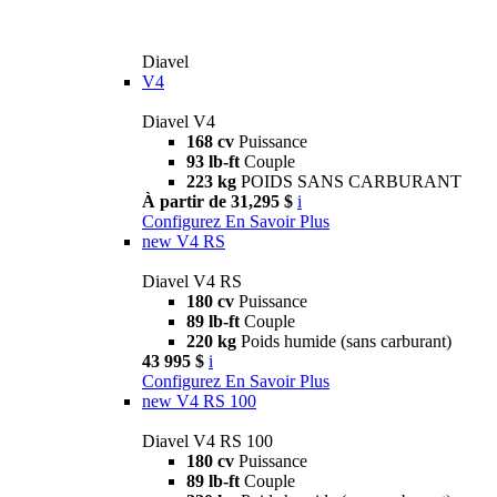
Diavel
V4
Diavel V4
168 cv
Puissance
93 lb-ft
Couple
223 kg
POIDS SANS CARBURANT
À partir de 31,295 $
i
Configurez
En Savoir Plus
new
V4 RS
Diavel V4 RS
180 cv
Puissance
89 lb-ft
Couple
220 kg
Poids humide (sans carburant)
43 995 $
i
Configurez
En Savoir Plus
new
V4 RS 100
Diavel V4 RS 100
180 cv
Puissance
89 lb-ft
Couple