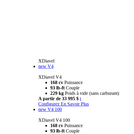
XDiavel
new
V4
XDiavel V4
168 cv
Puissance
93 lb-ft
Couple
229 kg
Poids à vide (sans carburant)
A partir de 33 995 $
i
Configurez
En Savoir Plus
new
V4 100
XDiavel V4 100
168 cv
Puissance
93 lb-ft
Couple