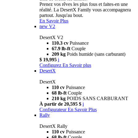
Prenez vos rêves les plus fous et faites-en une
réalité. La DesertX Family vous accompagnera
partout. Jusqu'au bout.
En Savoir Plus
new
V2
DesertX V2
110.3 cv
Puissance
67.9 lb-ft
Couple
209 kg
Poids humide (sans carburant)
$ 19,995
i
Configurez
En Savoir plus
DesertX
DesertX
110 cv
Puissance
68 lb-ft
Couple
210 kg
POIDS SANS CARBURANT
À partir de 20,595 $
i
Configurateur
En Savoir Plus
Rally
DesertX Rally
110 cv
Puissance
68 lb-ft
Couple