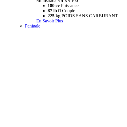
Multistrada V4 RS 100
180 cv
Puissance
87 lb ft
Couple
225 kg
POIDS SANS CARBURANT
En Savoir Plus
Panigale