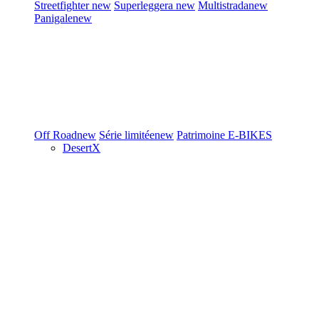
Streetfighter
new
Superleggera
new
Multistrada
new
Panigale
new
Off Road
new
Série limitée
new
Patrimoine
E-BIKES
DesertX