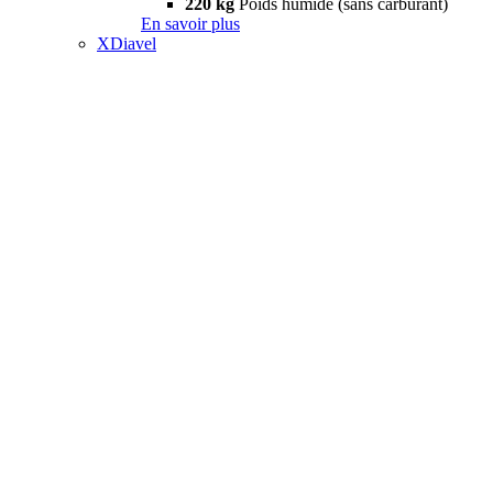
220 kg
Poids humide (sans carburant)
En savoir plus
XDiavel