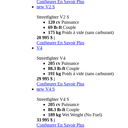
Configurer
En Savoir Plus
new
V2 S
Streetfighter V2 S
120 cv
Puissance
69 lb-ft
Couple
175 kg
Poids à vide (sans carburant)
20 995 $
i
Configurer
En Savoir Plus
V4
Streetfighter V4
205 cv
Puissance
88.3 lb-ft
Couple
191 kg
Poids à vide (sans carburant)
29 995 $
i
Configurer
En Savoir Plus
new
V4 S
Streetfighter V4 S
205 cv
Puissance
88.3 lb-ft
Couple
189 kg
Wet Weight (No Fuel)
33 995 $
i
Configurer
En Savoir Plus