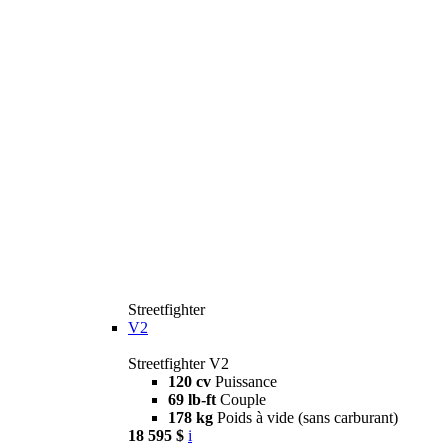
Streetfighter
V2
Streetfighter V2
120 cv
Puissance
69 lb-ft
Couple
178 kg
Poids à vide (sans carburant)
18 595 $
i