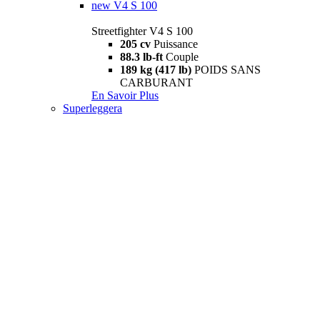
new
V4 S 100
Streetfighter V4 S 100
205 cv
Puissance
88.3 lb-ft
Couple
189 kg (417 lb)
POIDS SANS
CARBURANT
En Savoir Plus
Superleggera