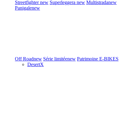
Streetfighter
new
Superleggera
new
Multistrada
new
Panigale
new
Off Road
new
Série limitée
new
Patrimoine
E-BIKES
DesertX