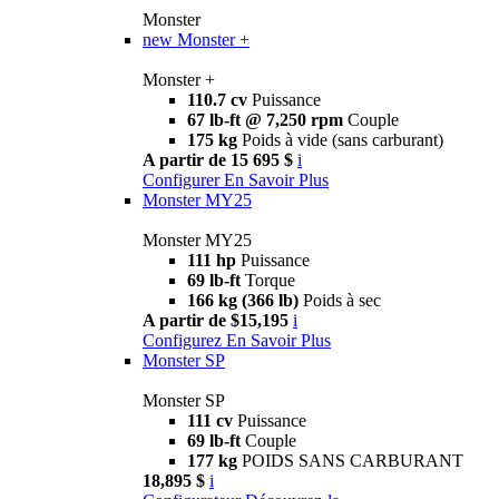
Monster
new
Monster +
Monster +
110.7 cv
Puissance
67 lb-ft @ 7,250 rpm
Couple
175 kg
Poids à vide (sans carburant)
A partir de 15 695 $
i
Configurer
En Savoir Plus
Monster MY25
Monster MY25
111 hp
Puissance
69 lb-ft
Torque
166 kg (366 lb)
Poids à sec
A partir de $15,195
i
Configurez
En Savoir Plus
Monster SP
Monster SP
111 cv
Puissance
69 lb-ft
Couple
177 kg
POIDS SANS CARBURANT
18,895 $
i