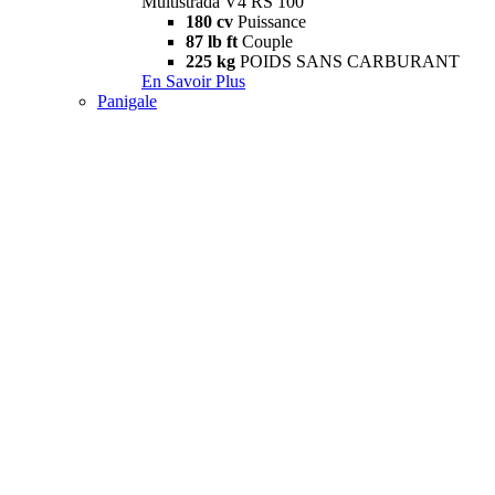
Multistrada V4 RS 100
180 cv
Puissance
87 lb ft
Couple
225 kg
POIDS SANS CARBURANT
En Savoir Plus
Panigale