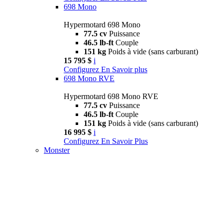
698 Mono
Hypermotard 698 Mono
77.5 cv
Puissance
46.5 lb-ft
Couple
151 kg
Poids à vide (sans carburant)
15 795 $
i
Configurez
En Savoir plus
698 Mono RVE
Hypermotard 698 Mono RVE
77.5 cv
Puissance
46.5 lb-ft
Couple
151 kg
Poids à vide (sans carburant)
16 995 $
i
Configurez
En Savoir Plus
Monster