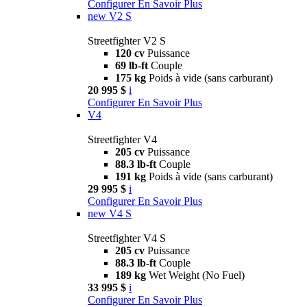
Configurer
En Savoir Plus
new
V2 S
Streetfighter V2 S
120 cv
Puissance
69 lb-ft
Couple
175 kg
Poids à vide (sans carburant)
20 995 $
i
Configurer
En Savoir Plus
V4
Streetfighter V4
205 cv
Puissance
88.3 lb-ft
Couple
191 kg
Poids à vide (sans carburant)
29 995 $
i
Configurer
En Savoir Plus
new
V4 S
Streetfighter V4 S
205 cv
Puissance
88.3 lb-ft
Couple
189 kg
Wet Weight (No Fuel)
33 995 $
i
Configurer
En Savoir Plus