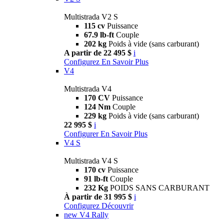
Multistrada V2 S
115 cv
Puissance
67.9 lb-ft
Couple
202 kg
Poids à vide (sans carburant)
A partir de 22 495 $
i
Configurez
En Savoir Plus
V4
Multistrada V4
170 CV
Puissance
124 Nm
Couple
229 kg
Poids à vide (sans carburant)
22 995 $
i
Configurer
En Savoir Plus
V4 S
Multistrada V4 S
170 cv
Puissance
91 lb-ft
Couple
232 Kg
POIDS SANS CARBURANT
À partir de 31 995 $
i
Configurez
Découvrir
new
V4 Rally