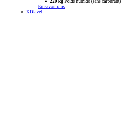
220 kg
Poids humide (sans carburant)
En savoir plus
XDiavel