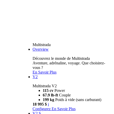
Multistrada
Overview
Découvrez le monde de Multistrada
Aventure, adrénaline, voyage. Que choisirez-
vous ?
En Savoir Plus
V2
Multistrada V2
115 cv
Power
67.9 lb-ft
Couple
199 kg
Poids à vide (sans carburant)
18 995 $
i
Configurez
En Savoir Plus
V2 S