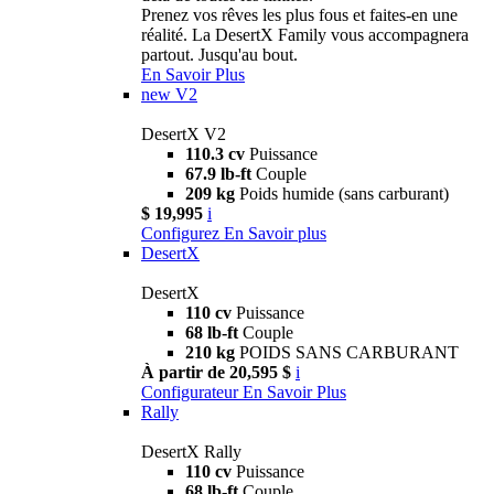
Prenez vos rêves les plus fous et faites-en une
réalité. La DesertX Family vous accompagnera
partout. Jusqu'au bout.
En Savoir Plus
new
V2
DesertX V2
110.3 cv
Puissance
67.9 lb-ft
Couple
209 kg
Poids humide (sans carburant)
$ 19,995
i
Configurez
En Savoir plus
DesertX
DesertX
110 cv
Puissance
68 lb-ft
Couple
210 kg
POIDS SANS CARBURANT
À partir de 20,595 $
i
Configurateur
En Savoir Plus
Rally
DesertX Rally
110 cv
Puissance
68 lb-ft
Couple