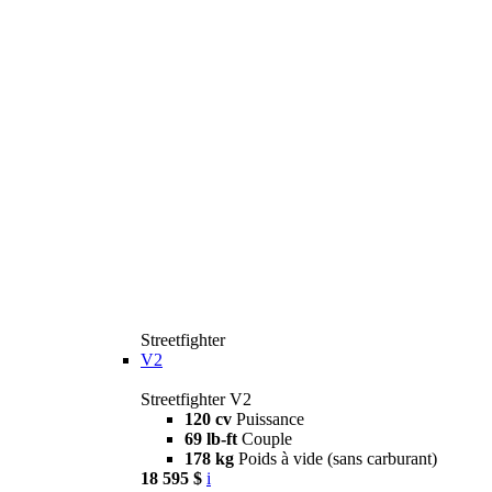
Streetfighter
V2
Streetfighter V2
120 cv
Puissance
69 lb-ft
Couple
178 kg
Poids à vide (sans carburant)
18 595 $
i