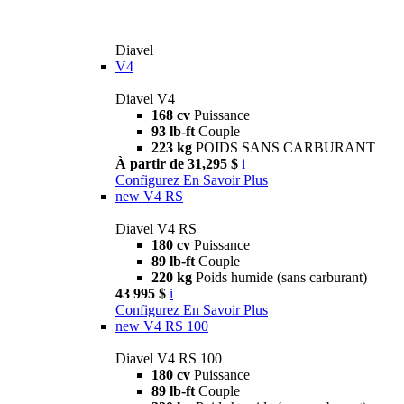
Diavel
V4
Diavel V4
168 cv
Puissance
93 lb-ft
Couple
223 kg
POIDS SANS CARBURANT
À partir de 31,295 $
i
Configurez
En Savoir Plus
new
V4 RS
Diavel V4 RS
180 cv
Puissance
89 lb-ft
Couple
220 kg
Poids humide (sans carburant)
43 995 $
i
Configurez
En Savoir Plus
new
V4 RS 100
Diavel V4 RS 100
180 cv
Puissance
89 lb-ft
Couple