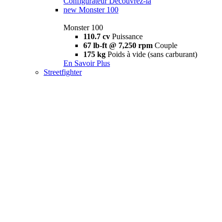
Configurateur
Découvrez-la
new
Monster 100
Monster 100
110.7 cv
Puissance
67 lb-ft @ 7,250 rpm
Couple
175 kg
Poids à vide (sans carburant)
En Savoir Plus
Streetfighter