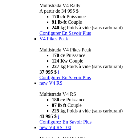
Multistrada V4 Rally
A partir de 34 995 $
170 ch
Puissance
91 lb-ft
Couple
240 kg
Poids à vide (sans carburant)
Configurer
En Savoir Plus
V4 Pikes Peak
Multistrada V4 Pikes Peak
170 cv
Puissance
124 Kw
Couple
227 kg
Poids à vide (sans carburant)
37 995 $
i
Configurer
En Savoir Plus
new
V4 RS
Multistrada V4 RS
180 cv
Puissance
87 lb ft
Couple
225 kg
Poids à vide (sans carburant)
43 995 $
i
Configurez
En Savoir Plus
new
V4 RS 100