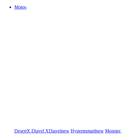
Motos
DesertX
Diavel
XDiavel
new
Hypermotard
new
Monster