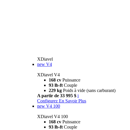
XDiavel
new
V4
XDiavel V4
168 cv
Puissance
93 lb-ft
Couple
229 kg
Poids à vide (sans carburant)
A partir de 33 995 $
i
Configurez
En Savoir Plus
new
V4 100
XDiavel V4 100
168 cv
Puissance
93 lb-ft
Couple