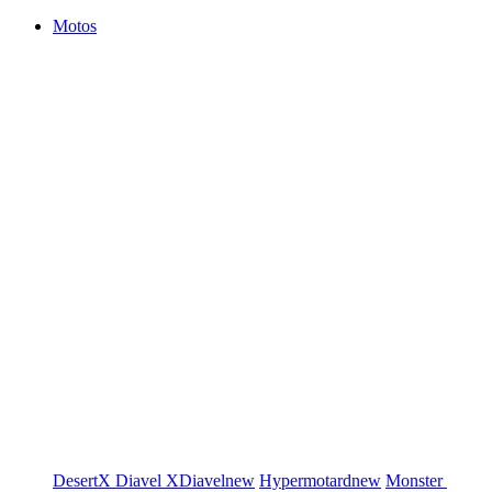
Motos
DesertX
Diavel
XDiavel
new
Hypermotard
new
Monster