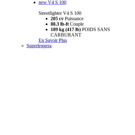
new
V4 S 100
Streetfighter V4 S 100
205 cv
Puissance
88.3 lb-ft
Couple
189 kg (417 lb)
POIDS SANS
CARBURANT
En Savoir Plus
Superleggera