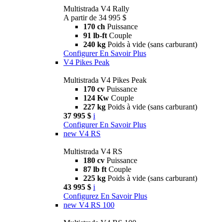
Multistrada V4 Rally
A partir de 34 995 $
170 ch
Puissance
91 lb-ft
Couple
240 kg
Poids à vide (sans carburant)
Configurer
En Savoir Plus
V4 Pikes Peak
Multistrada V4 Pikes Peak
170 cv
Puissance
124 Kw
Couple
227 kg
Poids à vide (sans carburant)
37 995 $
i
Configurer
En Savoir Plus
new
V4 RS
Multistrada V4 RS
180 cv
Puissance
87 lb ft
Couple
225 kg
Poids à vide (sans carburant)
43 995 $
i
Configurez
En Savoir Plus
new
V4 RS 100