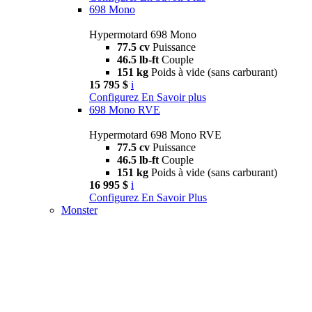
698 Mono
Hypermotard 698 Mono
77.5 cv
Puissance
46.5 lb-ft
Couple
151 kg
Poids à vide (sans carburant)
15 795 $
i
Configurez
En Savoir plus
698 Mono RVE
Hypermotard 698 Mono RVE
77.5 cv
Puissance
46.5 lb-ft
Couple
151 kg
Poids à vide (sans carburant)
16 995 $
i
Configurez
En Savoir Plus
Monster