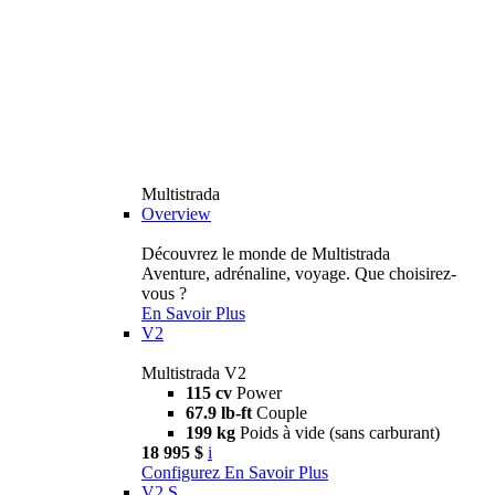
Multistrada
Overview
Découvrez le monde de Multistrada
Aventure, adrénaline, voyage. Que choisirez-
vous ?
En Savoir Plus
V2
Multistrada V2
115 cv
Power
67.9 lb-ft
Couple
199 kg
Poids à vide (sans carburant)
18 995 $
i
Configurez
En Savoir Plus
V2 S