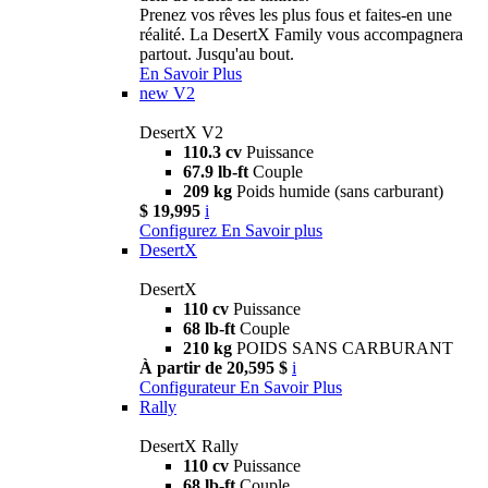
Prenez vos rêves les plus fous et faites-en une
réalité. La DesertX Family vous accompagnera
partout. Jusqu'au bout.
En Savoir Plus
new
V2
DesertX V2
110.3 cv
Puissance
67.9 lb-ft
Couple
209 kg
Poids humide (sans carburant)
$ 19,995
i
Configurez
En Savoir plus
DesertX
DesertX
110 cv
Puissance
68 lb-ft
Couple
210 kg
POIDS SANS CARBURANT
À partir de 20,595 $
i
Configurateur
En Savoir Plus
Rally
DesertX Rally
110 cv
Puissance
68 lb-ft
Couple