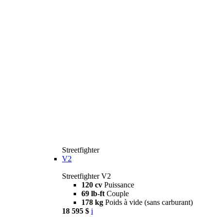
Streetfighter
V2
Streetfighter V2
120 cv
Puissance
69 lb-ft
Couple
178 kg
Poids à vide (sans carburant)
18 595 $
i