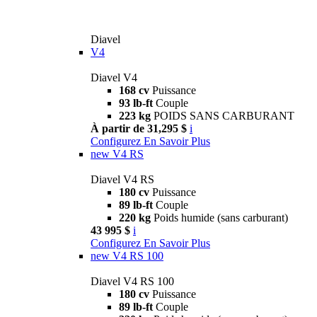
Diavel
V4
Diavel V4
168 cv
Puissance
93 lb-ft
Couple
223 kg
POIDS SANS CARBURANT
À partir de 31,295 $
i
Configurez
En Savoir Plus
new
V4 RS
Diavel V4 RS
180 cv
Puissance
89 lb-ft
Couple
220 kg
Poids humide (sans carburant)
43 995 $
i
Configurez
En Savoir Plus
new
V4 RS 100
Diavel V4 RS 100
180 cv
Puissance
89 lb-ft
Couple