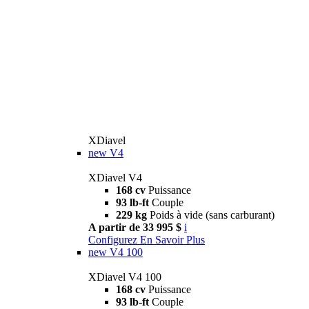
XDiavel
new
V4
XDiavel V4
168 cv
Puissance
93 lb-ft
Couple
229 kg
Poids à vide (sans carburant)
A partir de 33 995 $
i
Configurez
En Savoir Plus
new
V4 100
XDiavel V4 100
168 cv
Puissance
93 lb-ft
Couple