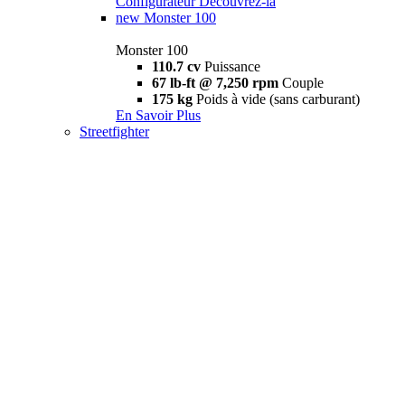
Configurateur
Découvrez-la
new
Monster 100
Monster 100
110.7 cv
Puissance
67 lb-ft @ 7,250 rpm
Couple
175 kg
Poids à vide (sans carburant)
En Savoir Plus
Streetfighter