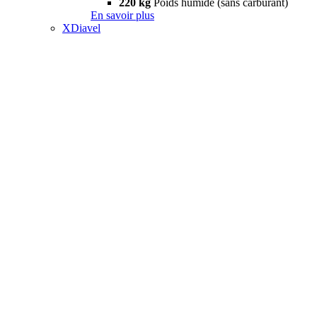
220 kg
Poids humide (sans carburant)
En savoir plus
XDiavel