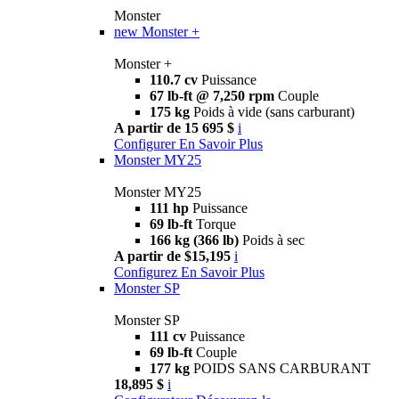
Monster
new
Monster +
Monster +
110.7 cv
Puissance
67 lb-ft @ 7,250 rpm
Couple
175 kg
Poids à vide (sans carburant)
A partir de 15 695 $
i
Configurer
En Savoir Plus
Monster MY25
Monster MY25
111 hp
Puissance
69 lb-ft
Torque
166 kg (366 lb)
Poids à sec
A partir de $15,195
i
Configurez
En Savoir Plus
Monster SP
Monster SP
111 cv
Puissance
69 lb-ft
Couple
177 kg
POIDS SANS CARBURANT
18,895 $
i