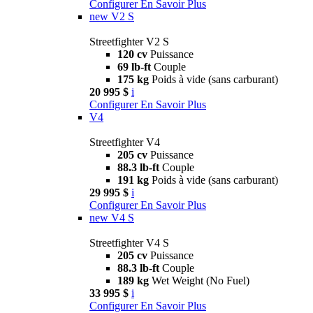
Configurer
En Savoir Plus
new
V2 S
Streetfighter V2 S
120 cv
Puissance
69 lb-ft
Couple
175 kg
Poids à vide (sans carburant)
20 995 $
i
Configurer
En Savoir Plus
V4
Streetfighter V4
205 cv
Puissance
88.3 lb-ft
Couple
191 kg
Poids à vide (sans carburant)
29 995 $
i
Configurer
En Savoir Plus
new
V4 S
Streetfighter V4 S
205 cv
Puissance
88.3 lb-ft
Couple
189 kg
Wet Weight (No Fuel)
33 995 $
i
Configurer
En Savoir Plus