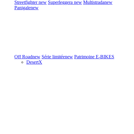
Streetfighter
new
Superleggera
new
Multistrada
new
Panigale
new
Off Road
new
Série limitée
new
Patrimoine
E-BIKES
DesertX