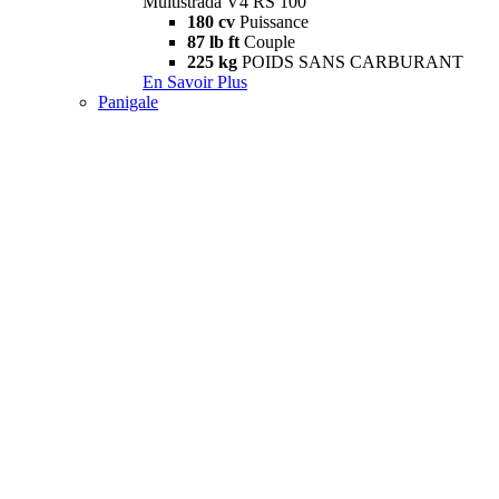
Multistrada V4 RS 100
180 cv
Puissance
87 lb ft
Couple
225 kg
POIDS SANS CARBURANT
En Savoir Plus
Panigale