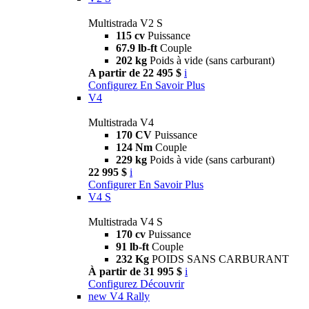
Multistrada V2 S
115 cv
Puissance
67.9 lb-ft
Couple
202 kg
Poids à vide (sans carburant)
A partir de 22 495 $
i
Configurez
En Savoir Plus
V4
Multistrada V4
170 CV
Puissance
124 Nm
Couple
229 kg
Poids à vide (sans carburant)
22 995 $
i
Configurer
En Savoir Plus
V4 S
Multistrada V4 S
170 cv
Puissance
91 lb-ft
Couple
232 Kg
POIDS SANS CARBURANT
À partir de 31 995 $
i
Configurez
Découvrir
new
V4 Rally