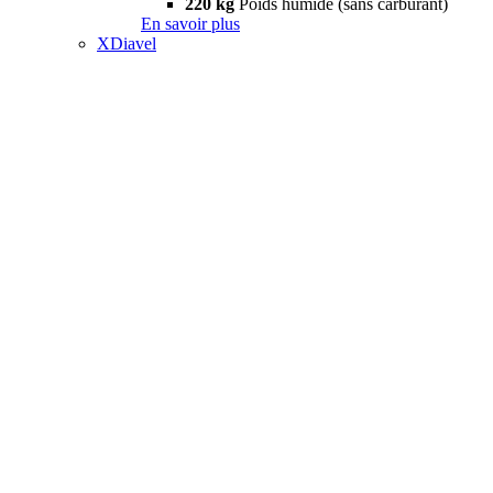
220 kg
Poids humide (sans carburant)
En savoir plus
XDiavel