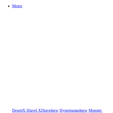
Motos
DesertX
Diavel
XDiavel
new
Hypermotard
new
Monster