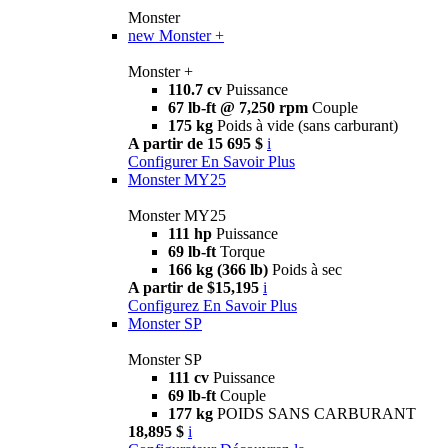
Monster
new
Monster +
Monster +
110.7 cv
Puissance
67 lb-ft @ 7,250 rpm
Couple
175 kg
Poids à vide (sans carburant)
A partir de 15 695 $
i
Configurer
En Savoir Plus
Monster MY25
Monster MY25
111 hp
Puissance
69 lb-ft
Torque
166 kg (366 lb)
Poids à sec
A partir de $15,195
i
Configurez
En Savoir Plus
Monster SP
Monster SP
111 cv
Puissance
69 lb-ft
Couple
177 kg
POIDS SANS CARBURANT
18,895 $
i