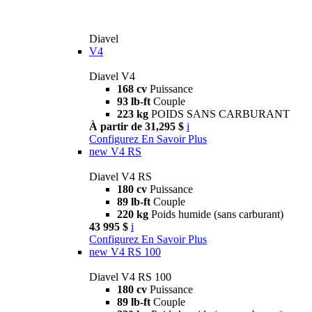
Diavel
V4
Diavel V4
168 cv
Puissance
93 lb-ft
Couple
223 kg
POIDS SANS CARBURANT
À partir de 31,295 $
i
Configurez
En Savoir Plus
new
V4 RS
Diavel V4 RS
180 cv
Puissance
89 lb-ft
Couple
220 kg
Poids humide (sans carburant)
43 995 $
i
Configurez
En Savoir Plus
new
V4 RS 100
Diavel V4 RS 100
180 cv
Puissance
89 lb-ft
Couple