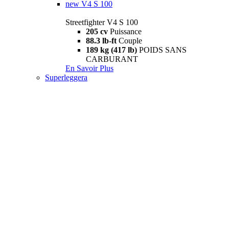
new
V4 S 100
Streetfighter V4 S 100
205 cv
Puissance
88.3 lb-ft
Couple
189 kg (417 lb)
POIDS SANS
CARBURANT
En Savoir Plus
Superleggera