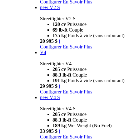
Configurer
En Savoir Plus
new
V2 S
Streetfighter V2 S
120 cv
Puissance
69 lb-ft
Couple
175 kg
Poids à vide (sans carburant)
20 995 $
i
Configurer
En Savoir Plus
V4
Streetfighter V4
205 cv
Puissance
88.3 lb-ft
Couple
191 kg
Poids à vide (sans carburant)
29 995 $
i
Configurer
En Savoir Plus
new
V4 S
Streetfighter V4 S
205 cv
Puissance
88.3 lb-ft
Couple
189 kg
Wet Weight (No Fuel)
33 995 $
i
Configurer
En Savoir Plus