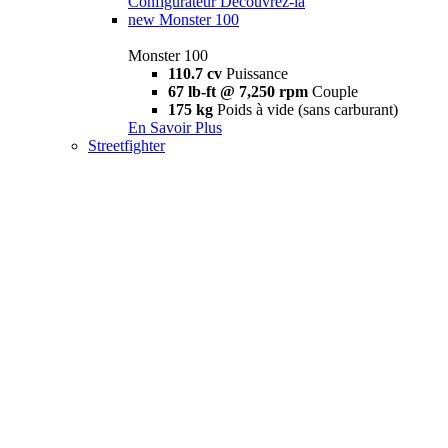
Configurateur
Découvrez-la
new
Monster 100
Monster 100
110.7 cv
Puissance
67 lb-ft @ 7,250 rpm
Couple
175 kg
Poids à vide (sans carburant)
En Savoir Plus
Streetfighter