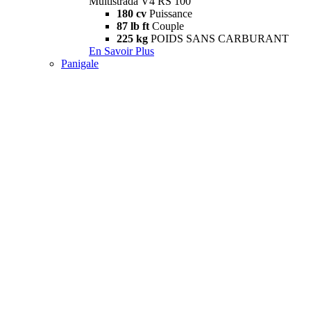
Multistrada V4 RS 100
180 cv
Puissance
87 lb ft
Couple
225 kg
POIDS SANS CARBURANT
En Savoir Plus
Panigale