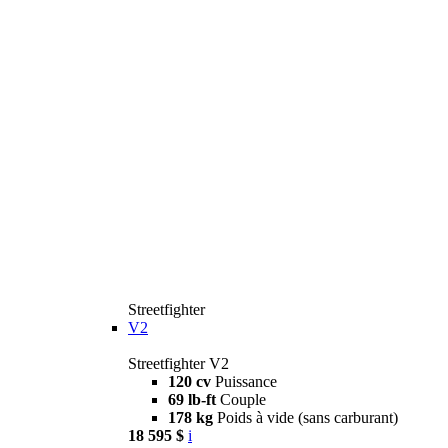
Streetfighter
V2
Streetfighter V2
120 cv
Puissance
69 lb-ft
Couple
178 kg
Poids à vide (sans carburant)
18 595 $
i