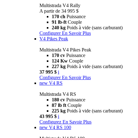
Multistrada V4 Rally
A partir de 34 995 $
170 ch
Puissance
91 lb-ft
Couple
240 kg
Poids à vide (sans carburant)
Configurer
En Savoir Plus
V4 Pikes Peak
Multistrada V4 Pikes Peak
170 cv
Puissance
124 Kw
Couple
227 kg
Poids à vide (sans carburant)
37 995 $
i
Configurer
En Savoir Plus
new
V4 RS
Multistrada V4 RS
180 cv
Puissance
87 lb ft
Couple
225 kg
Poids à vide (sans carburant)
43 995 $
i
Configurez
En Savoir Plus
new
V4 RS 100