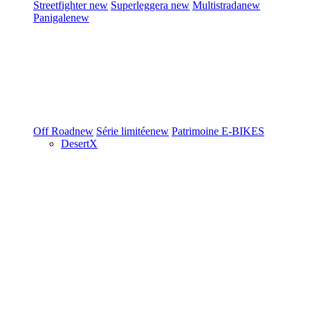
Streetfighter
new
Superleggera
new
Multistrada
new
Panigale
new
Off Road
new
Série limitée
new
Patrimoine
E-BIKES
DesertX