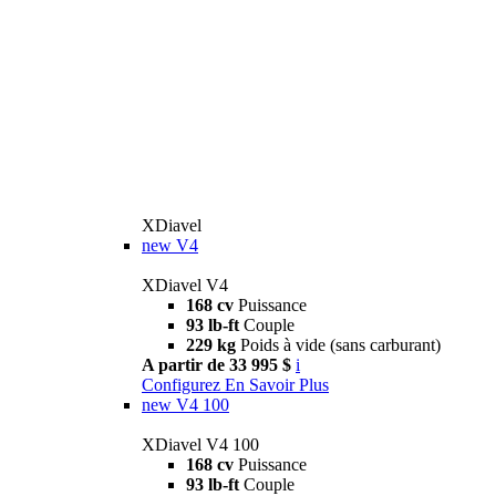
XDiavel
new
V4
XDiavel V4
168 cv
Puissance
93 lb-ft
Couple
229 kg
Poids à vide (sans carburant)
A partir de 33 995 $
i
Configurez
En Savoir Plus
new
V4 100
XDiavel V4 100
168 cv
Puissance
93 lb-ft
Couple