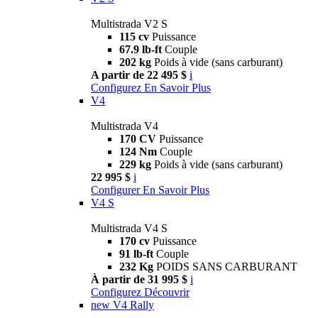
Multistrada V2 S
115 cv
Puissance
67.9 lb-ft
Couple
202 kg
Poids à vide (sans carburant)
A partir de 22 495 $
i
Configurez
En Savoir Plus
V4
Multistrada V4
170 CV
Puissance
124 Nm
Couple
229 kg
Poids à vide (sans carburant)
22 995 $
i
Configurer
En Savoir Plus
V4 S
Multistrada V4 S
170 cv
Puissance
91 lb-ft
Couple
232 Kg
POIDS SANS CARBURANT
À partir de 31 995 $
i
Configurez
Découvrir
new
V4 Rally