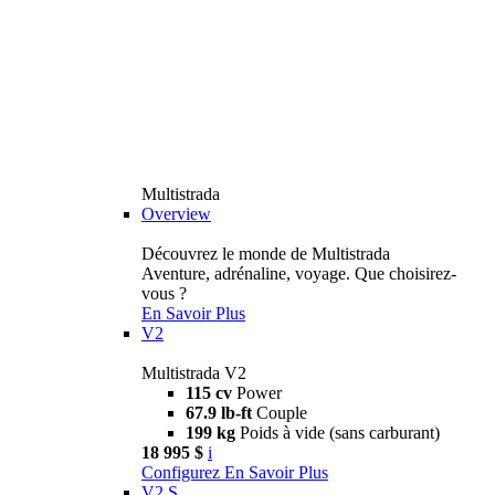
Multistrada
Overview
Découvrez le monde de Multistrada
Aventure, adrénaline, voyage. Que choisirez-
vous ?
En Savoir Plus
V2
Multistrada V2
115 cv
Power
67.9 lb-ft
Couple
199 kg
Poids à vide (sans carburant)
18 995 $
i
Configurez
En Savoir Plus
V2 S