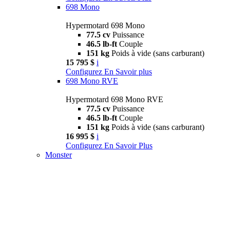
698 Mono
Hypermotard 698 Mono
77.5 cv
Puissance
46.5 lb-ft
Couple
151 kg
Poids à vide (sans carburant)
15 795 $
i
Configurez
En Savoir plus
698 Mono RVE
Hypermotard 698 Mono RVE
77.5 cv
Puissance
46.5 lb-ft
Couple
151 kg
Poids à vide (sans carburant)
16 995 $
i
Configurez
En Savoir Plus
Monster