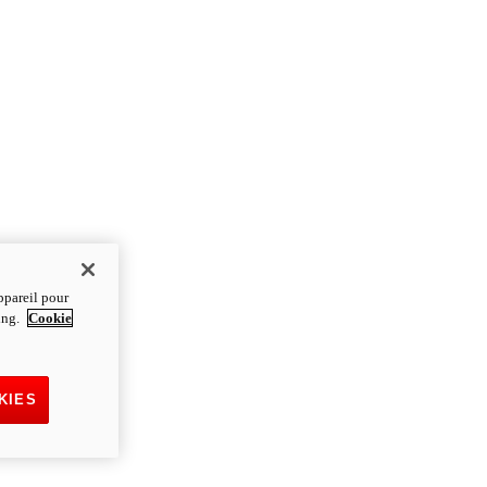
ppareil pour
ting.
Cookie
KIES