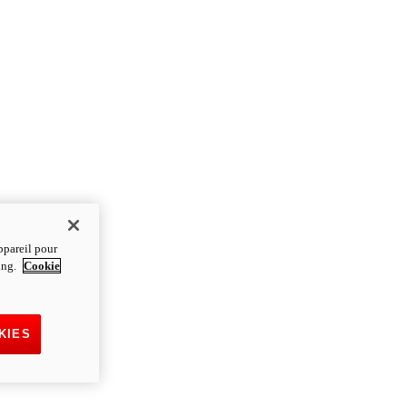
ppareil pour
ting.
Cookie
KIES