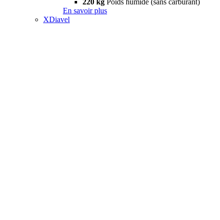
220 kg
Poids humide (sans carburant)
En savoir plus
XDiavel