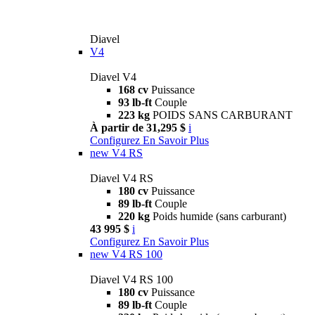
Diavel
V4
Diavel V4
168 cv
Puissance
93 lb-ft
Couple
223 kg
POIDS SANS CARBURANT
À partir de 31,295 $
i
Configurez
En Savoir Plus
new
V4 RS
Diavel V4 RS
180 cv
Puissance
89 lb-ft
Couple
220 kg
Poids humide (sans carburant)
43 995 $
i
Configurez
En Savoir Plus
new
V4 RS 100
Diavel V4 RS 100
180 cv
Puissance
89 lb-ft
Couple