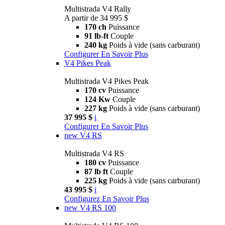
Multistrada V4 Rally
A partir de 34 995 $
170 ch
Puissance
91 lb-ft
Couple
240 kg
Poids à vide (sans carburant)
Configurer
En Savoir Plus
V4 Pikes Peak
Multistrada V4 Pikes Peak
170 cv
Puissance
124 Kw
Couple
227 kg
Poids à vide (sans carburant)
37 995 $
i
Configurer
En Savoir Plus
new
V4 RS
Multistrada V4 RS
180 cv
Puissance
87 lb ft
Couple
225 kg
Poids à vide (sans carburant)
43 995 $
i
Configurez
En Savoir Plus
new
V4 RS 100