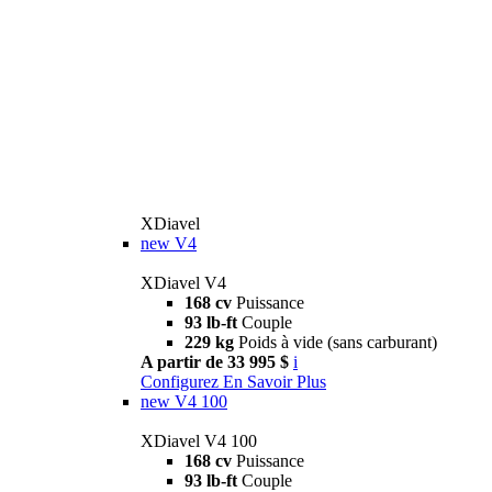
XDiavel
new
V4
XDiavel V4
168 cv
Puissance
93 lb-ft
Couple
229 kg
Poids à vide (sans carburant)
A partir de 33 995 $
i
Configurez
En Savoir Plus
new
V4 100
XDiavel V4 100
168 cv
Puissance
93 lb-ft
Couple