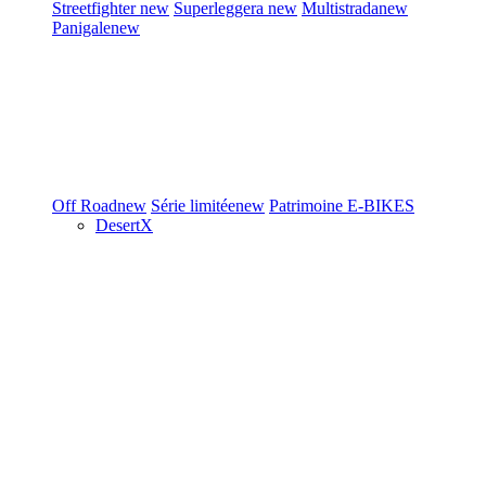
Streetfighter
new
Superleggera
new
Multistrada
new
Panigale
new
Off Road
new
Série limitée
new
Patrimoine
E-BIKES
DesertX